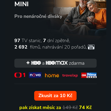
MINI
Pro nenáročné diváky
97
TV stanic,
7
dní zpětně,
2 692
filmů
,
nahrávání 20 pořadů
,
a
zdarma
Zkusit za 10 Kč
pak získat měsíc za
149 Kč
74 Kč