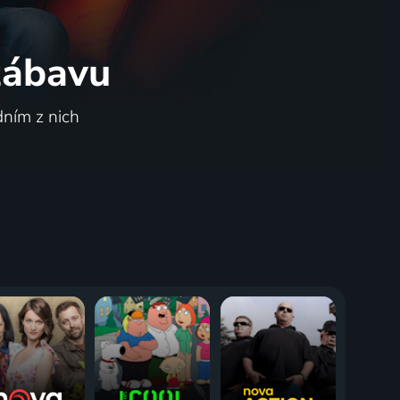
 zábavu
dním z nich