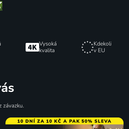
ů
Vysoká
Kdekoli
kvalita
v EU
vás
z závazku.
10 DNÍ ZA 10 KČ A PAK 50% SLEVA