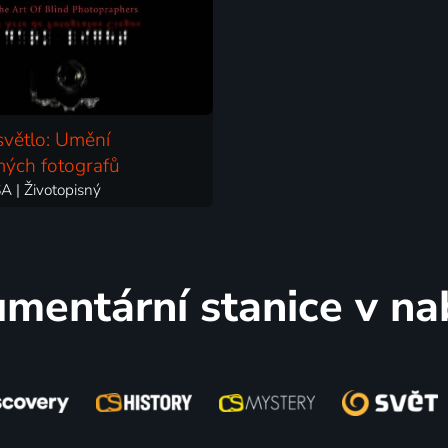
větlo: Umění
ých fotografů
A | Životopisný
mentární stanice v na