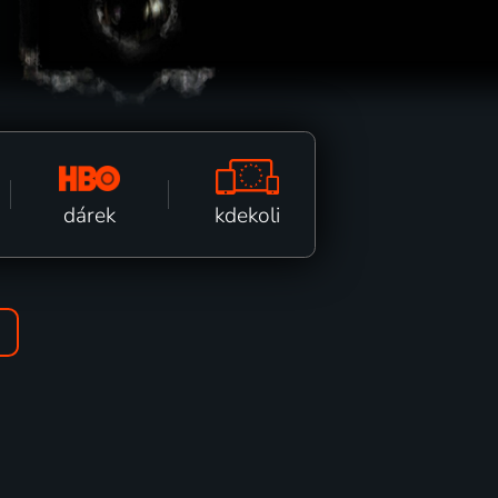
kdekoli
dárek