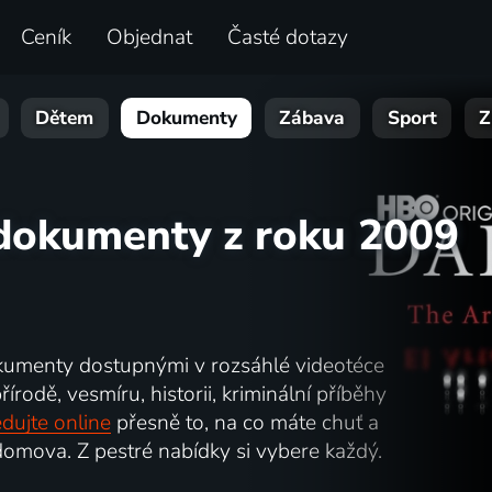
Ceník
Objednat
Časté dotazy
Dětem
Dokumenty
Zábava
Sport
Z
 dokumenty z roku 2009
kumenty dostupnými v rozsáhlé videotéce
írodě, vesmíru, historii, kriminální příběhy
dujte online
přesně to, na co máte chuť a
omova. Z pestré nabídky si vybere každý.