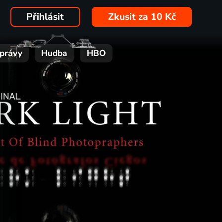
Přihlásit
Zkusit za 10 Kč
právy
Hudba
HBO