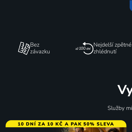
Bez
Nejdelší zpětné
závazku
zhlédnutí
Vy
Služby mů
10 DNÍ ZA 10 KČ A PAK 50% SLEVA