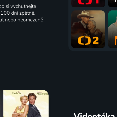
bo si vychutnejte
ž 100 dní zpětně.
vat nebo neomezeně
Videotéka