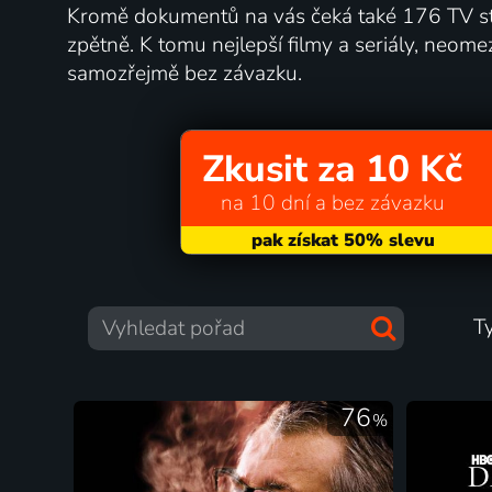
Kromě dokumentů na vás čeká také 176 TV sta
zpětně. K tomu nejlepší filmy a seriály, neome
samozřejmě bez závazku.
Zkusit za 10 Kč
na 10 dní a bez závazku
T
76
%