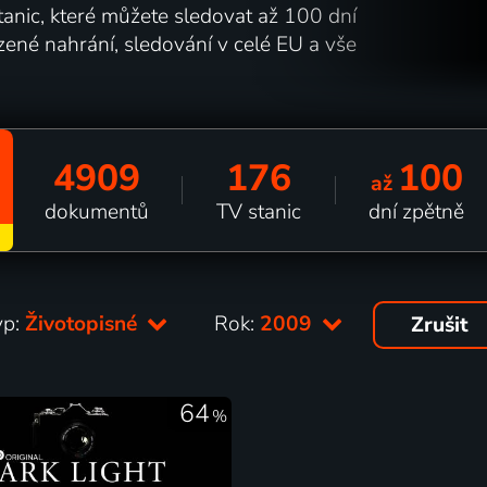
nic, které můžete sledovat až 100 dní
zené nahrání, sledování v celé EU a vše
4909
176
100
až
dokumentů
TV stanic
dní zpětně
yp:
Životopisné
Rok:
2009
Zrušit
64
%