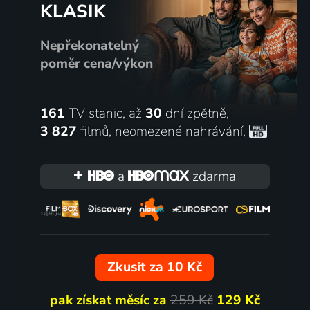
KLASIK
Nepřekonatelný
poměr cena/výkon
161
TV stanic, až
30
dní zpětně,
3 827
filmů
,
neomezené nahrávání
,
a
zdarma
Zkusit za 10 Kč
pak získat měsíc za
259 Kč
129 Kč