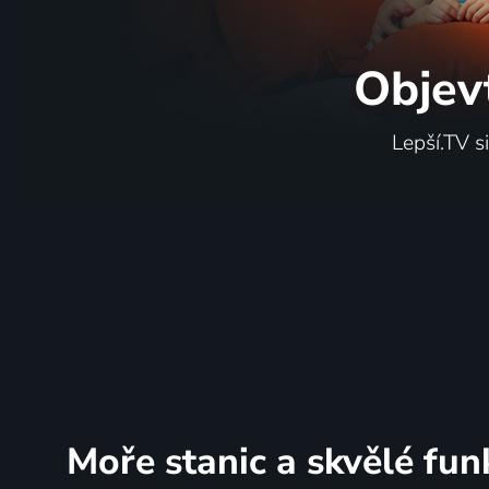
Objev
Lepší.TV s
Moře stanic
a skvělé fun