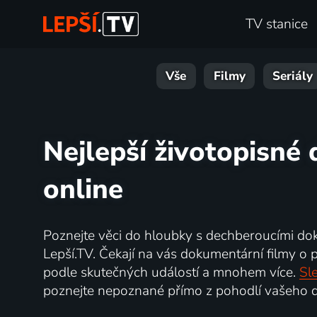
TV stanice
Vše
Filmy
Seriály
Nejlepší životopisné
online
Poznejte věci do hloubky s dechberoucími do
Lepší.TV. Čekají na vás dokumentární filmy o př
podle skutečných událostí a mnohem více.
Sle
poznejte nepoznané přímo z pohodlí vašeho d