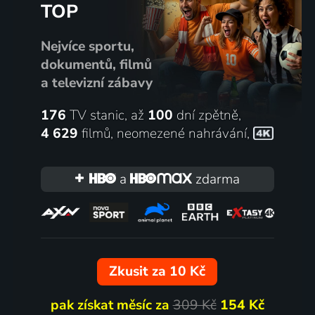
TOP
Nejvíce sportu,
dokumentů, filmů
a televizní zábavy
176
TV stanic, až
100
dní zpětně,
4 629
filmů
,
neomezené nahrávání
,
a
zdarma
Zkusit za 10 Kč
pak získat měsíc za
309 Kč
154 Kč