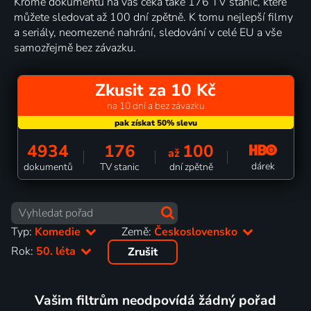
Kromě dokumentů na vás čeká také 176 TV stanic, které
můžete sledovat až 100 dní zpětně. K tomu nejlepší filmy
a seriály, neomezené nahrání, sledování v celé EU a vše
samozřejmě bez závazku.
Zkusit za 10 Kč
na 10 dní a bez závazku
4934
176
100
až
dárek
dokumentů
TV stanic
dní zpětně
Typ:
Komedie
Země:
Československo
Rok:
50. léta
Zrušit
Vašim filtrům neodpovídá žádný pořad