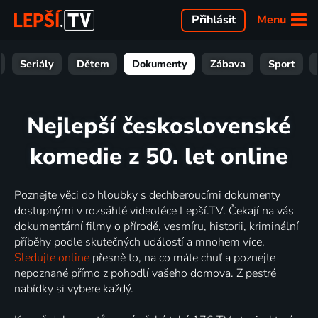
Menu
Přihlásit
Seriály
Dětem
Dokumenty
Zábava
Sport
Nejlepší československé
komedie z 50. let online
Poznejte věci do hloubky s dechberoucími dokumenty
dostupnými v rozsáhlé videotéce Lepší.TV. Čekají na vás
dokumentární filmy o přírodě, vesmíru, historii, kriminální
příběhy podle skutečných událostí a mnohem více.
Sledujte online
přesně to, na co máte chuť a poznejte
nepoznané přímo z pohodlí vašeho domova. Z pestré
nabídky si vybere každý.