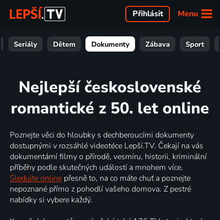
Menu
Přihlásit
Seriály
Dětem
Dokumenty
Zábava
Sport
Nejlepší československé
romantické z 50. let online
Poznejte věci do hloubky s dechberoucími dokumenty
dostupnými v rozsáhlé videotéce Lepší.TV. Čekají na vás
dokumentární filmy o přírodě, vesmíru, historii, kriminální
příběhy podle skutečných událostí a mnohem více.
Sledujte online
přesně to, na co máte chuť a poznejte
nepoznané přímo z pohodlí vašeho domova. Z pestré
nabídky si vybere každý.