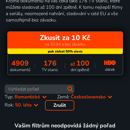
Kromě dokumentů na vás čeká také 176 TV stanic, které
můžete sledovat až 100 dní zpětně. K tomu nejlepší filmy
a seriály, neomezené nahrání, sledování v celé EU a vše
samozřejmě bez závazku.
Zkusit za 10 Kč
na 10 dní a bez závazku
4909
176
100
až
dárek
dokumentů
TV stanic
dní zpětně
Typ:
Romantické
Země:
Československo
Rok:
50. léta
Zrušit
Vašim filtrům neodpovídá žádný pořad