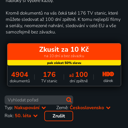
nabídky si vybere každý.
Kromě dokumentů na vás čeká také 176 TV stanic, které
můžete sledovat až 100 dní zpětně. K tomu nejlepší filmy
a seriály, neomezené nahrání, sledování v celé EU a vše
samozřejmě bez závazku.
Zkusit za 10 Kč
na 10 dní a bez závazku
4904
176
100
až
dárek
dokumentů
TV stanic
dní zpětně
Typ:
Nakupování
Země:
Československo
Rok:
50. léta
Zrušit