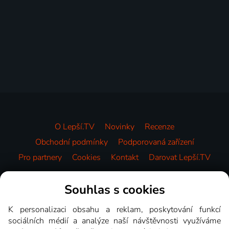
O Lepší.TV
Novinky
Recenze
Obchodní podmínky
Podporovaná zařízení
Pro partnery
Cookies
Kontakt
Darovat Lepší.TV
Videotéka
Souhlas s cookies
K personalizaci obsahu a reklam, poskytování funkcí
sociálních médií a analýze naší návštěvnosti využíváme