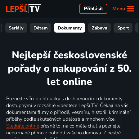
Menu
Přihlásit
Seriály
Dětem
Dokumenty
Zábava
Sport
Nejlepší československé
pořady o nakupování z 50.
let online
Poznejte věci do hloubky s dechberoucími dokumenty
dostupnými v rozsáhlé videotéce Lepší.TV. Čekají na vás
dokumentární filmy o přírodě, vesmíru, historii, kriminální
příběhy podle skutečných událostí a mnohem více.
Sledujte online
přesně to, na co máte chuť a poznejte
nepoznané přímo z pohodlí vašeho domova. Z pestré