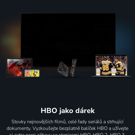
HBO jako dárek
Stovky nejnovějších filmů, celé řady seriálů a strhující
dokumenty. Vyzkoušejte bezplatně balíček HBO a užívejte
si extra porci zábavy se stanicemi HBO, HBO 2, HBO 3,