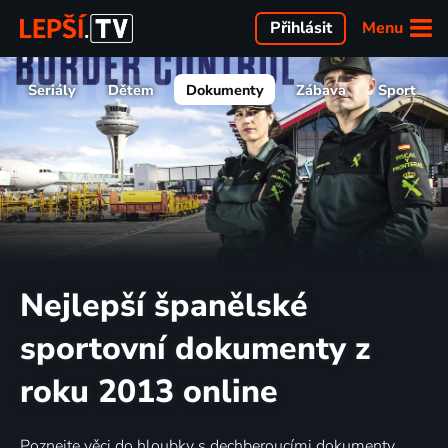
Menu
Přihlásit
Seriály
Dětem
Dokumenty
Zábava
Sport
Nejlepší španělské
sportovní dokumenty z
roku 2013 online
Poznejte věci do hloubky s dechberoucími dokumenty