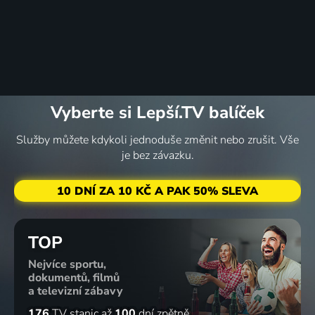
Vyberte si Lepší.TV balíček
Služby můžete kdykoli jednoduše změnit nebo zrušit. Vše
je bez závazku.
10 DNÍ ZA 10 KČ A PAK 50% SLEVA
TOP
Nejvíce sportu,
dokumentů, filmů
a televizní zábavy
176
TV stanic
až
100
dní zpětně