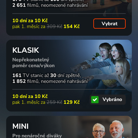
2 651
filmů
neomezené nahrávání
10 dní za
10 Kč
Vybrat
pak 1. měsíc za
309 Kč
154 Kč
KLASIK
Nepřekonatelný
poměr cena/výkon
161
TV stanic
až
30
dní zpětně
1 852
filmů
neomezené nahrávání
10 dní za
10 Kč
Vybráno
pak 1. měsíc za
259 Kč
129 Kč
MINI
Pro nenáročné diváky