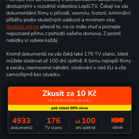
dostupnými v rozsáhlé videotéce Lepší.TV. Čekají na vás
dokumentární filmy o přírodě, vesmíru, historii, kriminální
příběhy podle skutečných událostí a mnohem více.
Sledujte online
přesně to, na co máte chuť a poznejte
nepoznané přímo z pohodlí vašeho domova. Z pestré
nabídky si vybere každý.
Kromě dokumentů na vás čeká také 176 TV stanic, které
můžete sledovat až 100 dní zpětně. K tomu nejlepší filmy
a seriály, neomezené nahrání, sledování v celé EU a vše
samozřejmě bez závazku.
Zkusit za 10 Kč
na 10 dní a bez závazku
4933
176
100
až
dárek
dokumentů
TV stanic
dní zpětně