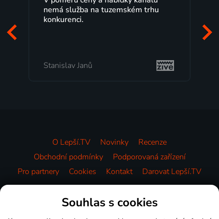
nemá služba na tuzemském trhu
konkurenci.
Stanislav Janů
O Lepší.TV
Novinky
Recenze
Obchodní podmínky
Podporovaná zařízení
Pro partnery
Cookies
Kontakt
Darovat Lepší.TV
Videotéka
Souhlas s cookies