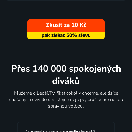
Zkusit za 10 Kč
Přes 140 000 spokojených
diváků
Můžeme o Lepší.TV říkat cokoliv chceme, ale tisíce
nadšených uživatelů ví stejně nejlépe, proč je pro ně tou
správnou volbou.
V poměru ceny a nabídky kanálů