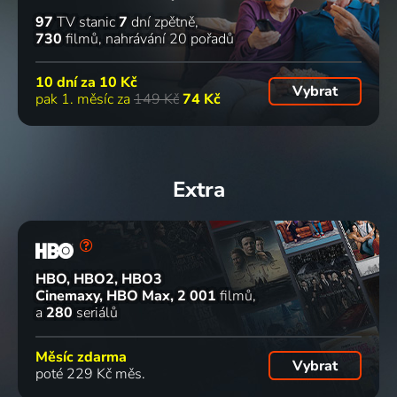
97
TV stanic
7
dní zpětně
730
filmů
nahrávání 20 pořadů
10 dní za
10 Kč
Vybrat
pak 1. měsíc za
149 Kč
74 Kč
Extra
HBO, HBO2, HBO3
Cinemaxy, HBO Max
2 001
filmů
a
280
seriálů
Měsíc zdarma
Vybrat
poté 229 Kč měs.