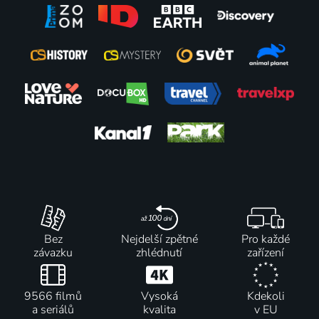
Bez
Nejdelší zpětné
Pro každé
závazku
zhlédnutí
zařízení
9566 filmů
Vysoká
Kdekoli
a seriálů
kvalita
v EU