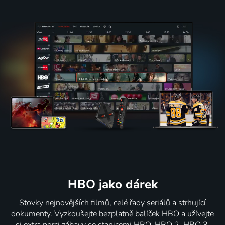
HBO jako dárek
Stovky nejnovějších filmů, celé řady seriálů a strhující
dokumenty. Vyzkoušejte bezplatně balíček HBO a užívejte
si extra porci zábavy se stanicemi HBO, HBO 2, HBO 3,