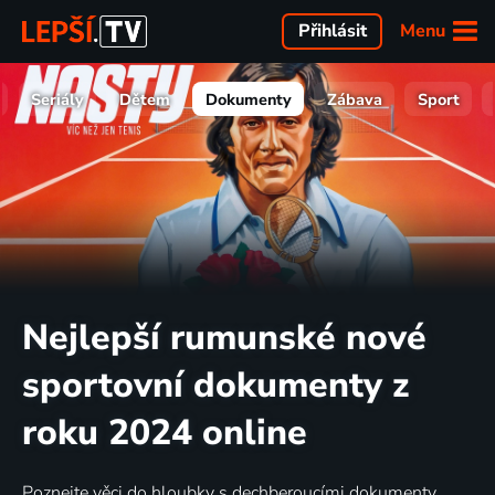
Menu
Přihlásit
Seriály
Dětem
Dokumenty
Zábava
Sport
Nejlepší rumunské nové
sportovní dokumenty z
roku 2024 online
Poznejte věci do hloubky s dechberoucími dokumenty