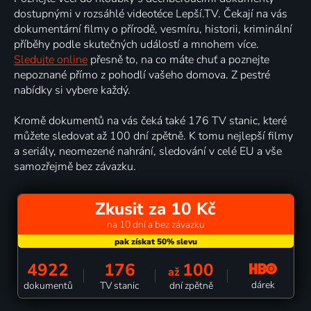
dostupnými v rozsáhlé videotéce Lepší.TV. Čekají na vás
dokumentární filmy o přírodě, vesmíru, historii, kriminální
příběhy podle skutečných událostí a mnohem více.
Sledujte online
přesně to, na co máte chuť a poznejte
nepoznané přímo z pohodlí vašeho domova. Z pestré
nabídky si vybere každý.
Kromě dokumentů na vás čeká také 176 TV stanic, které
můžete sledovat až 100 dní zpětně. K tomu nejlepší filmy
a seriály, neomezené nahrání, sledování v celé EU a vše
samozřejmě bez závazku.
Zkusit za 10 Kč
na 10 dní a bez závazku
4922
176
100
až
dárek
dokumentů
TV stanic
dní zpětně