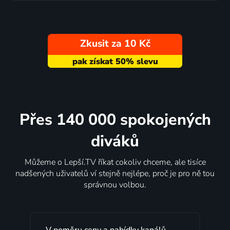
Zkusit za 10 Kč
Přes 140 000 spokojených
diváků
Můžeme o Lepší.TV říkat cokoliv chceme, ale tisíce
nadšených uživatelů ví stejně nejlépe, proč je pro ně tou
správnou volbou.
V poměru ceny a nabídky kanálů