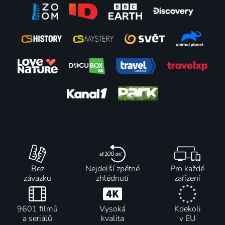
Bez
Nejdelší zpětné
Pro každé
závazku
zhlédnutí
zařízení
9601 filmů
Vysoká
Kdekoli
a seriálů
kvalita
v EU