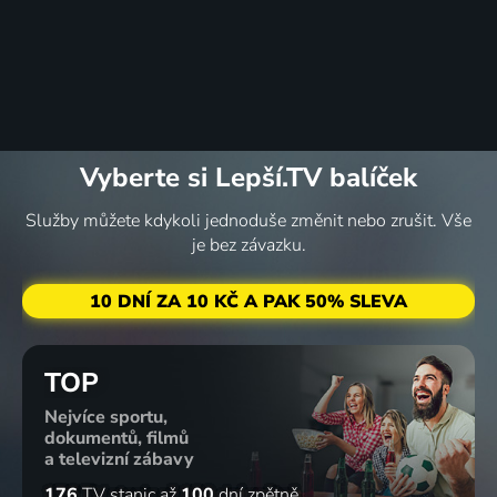
Vyberte si Lepší.TV balíček
Služby můžete kdykoli jednoduše změnit nebo zrušit. Vše
je bez závazku.
10 DNÍ ZA 10 KČ A PAK 50% SLEVA
TOP
Nejvíce sportu,
dokumentů, filmů
a televizní zábavy
176
TV stanic
až
100
dní zpětně