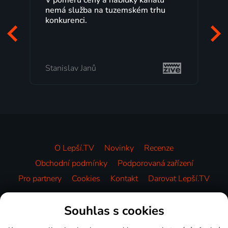
nemá služba na tuzemském trhu
konkurenci.
Stanislav Janů
O Lepší.TV
Novinky
Recenze
Obchodní podmínky
Podporovaná zařízení
Pro partnery
Cookies
Kontakt
Darovat Lepší.TV
Videotéka
Souhlas s cookies