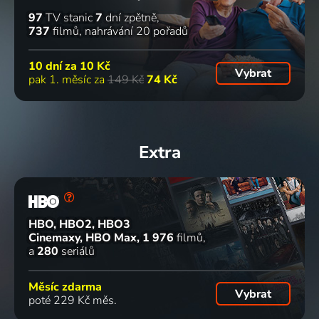
97
TV stanic
7
dní zpětně
737
filmů
nahrávání 20 pořadů
10 dní za
10 Kč
Vybrat
pak 1. měsíc za
149 Kč
74 Kč
Extra
HBO, HBO2, HBO3
Cinemaxy, HBO Max
1 976
filmů
a
280
seriálů
Měsíc zdarma
Vybrat
poté 229 Kč měs.