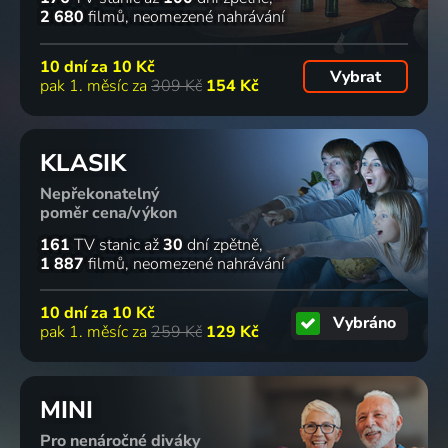
2 680
filmů
neomezené nahrávání
10 dní za
10 Kč
Vybrat
pak 1. měsíc za
309 Kč
154 Kč
KLASIK
Nepřekonatelný
poměr cena/výkon
161
TV stanic
až
30
dní zpětně
1 887
filmů
neomezené nahrávání
10 dní za
10 Kč
Vybráno
pak 1. měsíc za
259 Kč
129 Kč
MINI
Pro nenáročné diváky