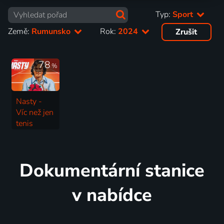
Typ:
Sport
Země:
Rumunsko
Rok:
2024
Zrušit
78
%
Nasty -
Víc než jen
tenis
2024 | Rumunsko | Sport
Dokumentární stanice
v nabídce