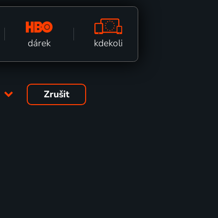
kdekoli
dárek
4
Zrušit