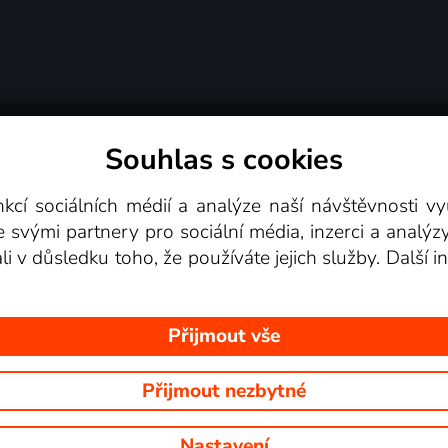
Souhlas s cookies
dní podmínky
Podporovaná zařízení
Pro partne
nkcí sociálních médií a analýze naší návštěvnosti 
e svými partnery pro sociální média, inzerci a analýz
Videotéka
ali v důsledku toho, že používáte jejich služby. Další
Přijmout vše
Přijmout nezbytné
 Na tomto webu jsou zobrazovány obrázky z pořadů TV stanic, které mů
Nastavení