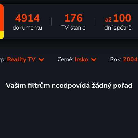
4914
176
100
až
dokumentů
TV stanic
dní zpětně
yp:
Reality TV
Země:
Irsko
Rok:
200
Vašim filtrům neodpovídá žádný pořad