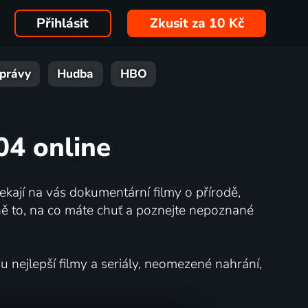
Přihlásit
Zkusit za 10 Kč
právy
Hudba
HBO
004 online
kají na vás dokumentární filmy o přírodě,
ě to, na co máte chuť a poznejte nepoznané
nejlepší filmy a seriály, neomezené nahrání,