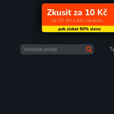
Zkusit za 10 Kč
na 10 dní a bez závazku
T