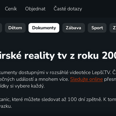
Ceník
Objednat
Časté dotazy
Dětem
Dokumenty
Zábava
Sport
Z
irské reality tv z roku 2
umenty dostupnými v rozsáhlé videotéce Lepší.TV. Če
kutečných událostí a mnohem více.
Sledujte online
přesn
dky si vybere každý.
ic, které můžete sledovat až 100 dní zpětně. K tomu 
vazku.