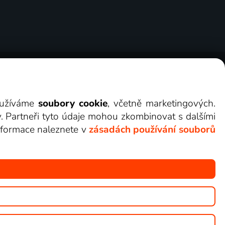
ry
Cookies
Kontakt
Darovat Lepší.TV
využíváme
soubory cookie
, včetně marketingových.
y. Partneři tyto údaje mohou zkombinovat s dalšími
 informace naleznete v
zásadách používání souborů
žete sledovat v Lepší.TV.