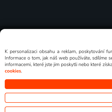
O Lepší.TV
Novinky
Recenze
Obcho
K personalizaci obsahu a reklam, poskytování fu
Informace o tom, jak náš web používáte, sdílíme s
informacemi, které jste jim poskytli nebo které získ
cookies
.
Copyright © goNET s.r.o.