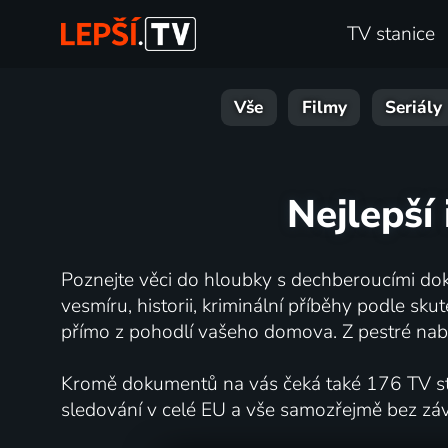
TV stanice
Vše
Filmy
Seriály
Nejlepší 
Poznejte věci do hloubky s dechberoucími dok
vesmíru, historii, kriminální příběhy podle s
přímo z pohodlí vašeho domova. Z pestré nabí
Kromě dokumentů na vás čeká také 176 TV stan
sledování v celé EU a vše samozřejmě bez zá