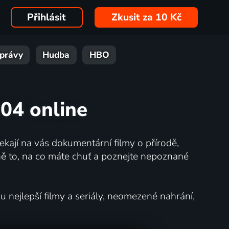
Přihlásit
Zkusit za 10 Kč
právy
Hudba
HBO
004 online
kají na vás dokumentární filmy o přírodě,
ě to, na co máte chuť a poznejte nepoznané
nejlepší filmy a seriály, neomezené nahrání,