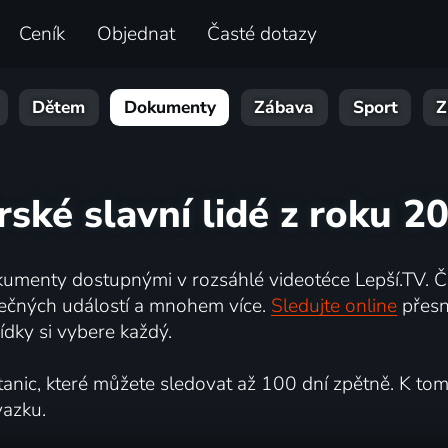
Ceník
Objednat
Časté dotazy
Dětem
Dokumenty
Zábava
Sport
Z
irské slavní lidé z roku 2
umenty dostupnými v rozsáhlé videotéce Lepší.TV. Če
kutečných událostí a mnohem více.
Sledujte online
přesn
dky si vybere každý.
ic, které můžete sledovat až 100 dní zpětně. K tomu 
vazku.