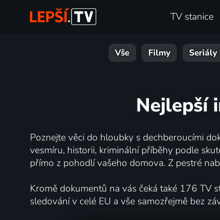
TV stanice
Vše
Filmy
Seriály
Nejlepší 
Poznejte věci do hloubky s dechberoucími dok
vesmíru, historii, kriminální příběhy podle s
přímo z pohodlí vašeho domova. Z pestré nabí
Kromě dokumentů na vás čeká také 176 TV stan
sledování v celé EU a vše samozřejmě bez zá