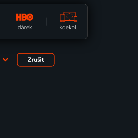
kdekoli
dárek
4
Zrušit