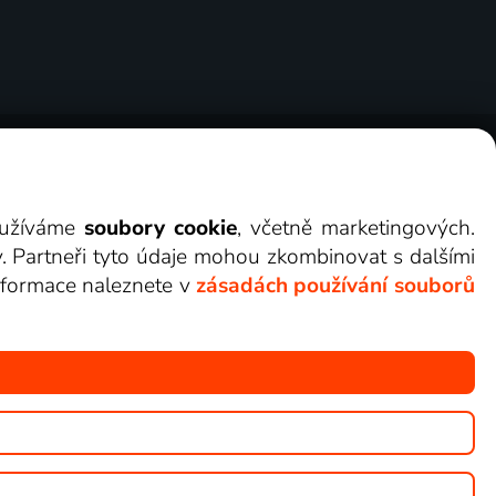
ry
Cookies
Kontakt
Darovat Lepší.TV
využíváme
soubory cookie
, včetně marketingových.
y. Partneři tyto údaje mohou zkombinovat s dalšími
 informace naleznete v
zásadách používání souborů
žete sledovat v Lepší.TV.