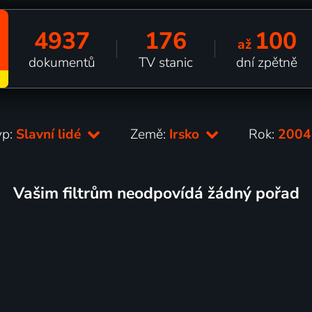
4937
176
100
až
dokumentů
TV stanic
dní zpětně
yp:
Slavní lidé
Země:
Irsko
Rok:
200
Vašim filtrům neodpovídá žádný pořad