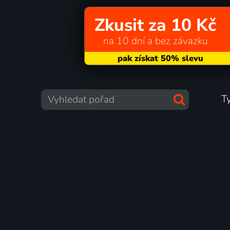
Zkusit za 10 Kč
na 10 dní a bez závazku
T