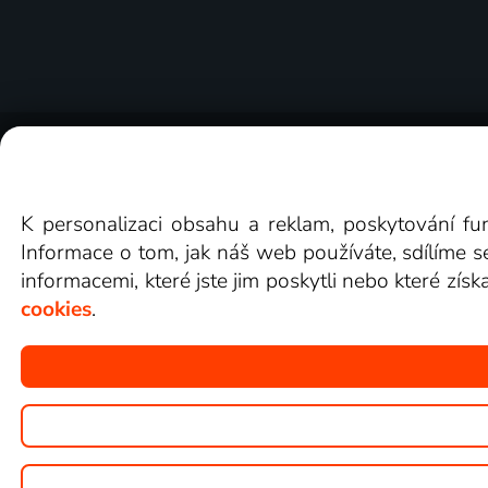
O Lepší.TV
Novinky
Recenze
Obcho
K personalizaci obsahu a reklam, poskytování fu
Informace o tom, jak náš web používáte, sdílíme s
informacemi, které jste jim poskytli nebo které získ
cookies
.
Copyright © goNET s.r.o.