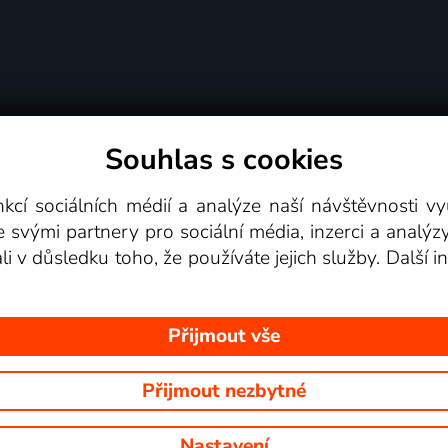
Souhlas s cookies
dní podmínky
Podporovaná zařízení
Pro partne
nkcí sociálních médií a analýze naší návštěvnosti 
e svými partnery pro sociální média, inzerci a analýz
Videotéka
ali v důsledku toho, že používáte jejich služby. Další
Přijmout vše
Přijmout nezbytné
 Na tomto webu jsou zobrazovány obrázky z pořadů TV stanic, které mů
Nastavení