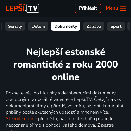
Menu
Přihlásit
Seriály
Dětem
Dokumenty
Zábava
Sport
Nejlepší estonské
romantické z roku 2000
online
Poznejte věci do hloubky s dechberoucími dokumenty
dostupnými v rozsáhlé videotéce Lepší.TV. Čekají na vás
dokumentární filmy o přírodě, vesmíru, historii, kriminální
příběhy podle skutečných událostí a mnohem více.
Sledujte online
přesně to, na co máte chuť a poznejte
nepoznané přímo z pohodlí vašeho domova. Z pestré