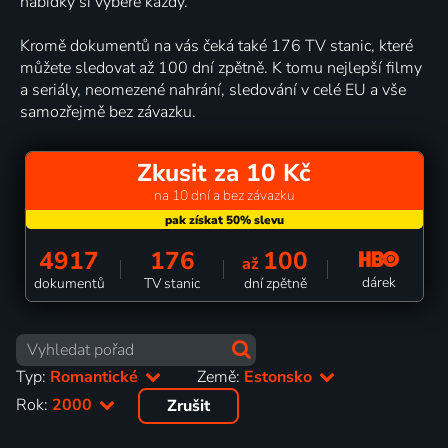
nabídky si vybere každý.
Kromě dokumentů na vás čeká také 176 TV stanic, které
můžete sledovat až 100 dní zpětně. K tomu nejlepší filmy
a seriály, neomezené nahrání, sledování v celé EU a vše
samozřejmě bez závazku.
Zkusit za 10 Kč
na 10 dní a bez závazku
4917
176
100
až
dárek
dokumentů
TV stanic
dní zpětně
Typ:
Romantické
Země:
Estonsko
Rok:
2000
Zrušit