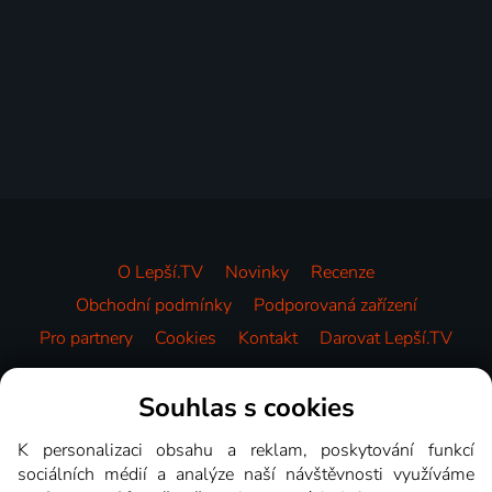
O Lepší.TV
Novinky
Recenze
Obchodní podmínky
Podporovaná zařízení
Pro partnery
Cookies
Kontakt
Darovat Lepší.TV
Videotéka
Souhlas s cookies
K personalizaci obsahu a reklam, poskytování funkcí
sociálních médií a analýze naší návštěvnosti využíváme