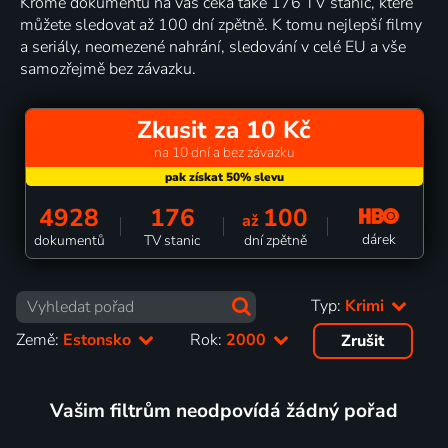
Kromě dokumentů na vás čeká také 176 TV stanic, které
můžete sledovat až 100 dní zpětně. K tomu nejlepší filmy
a seriály, neomezené nahrání, sledování v celé EU a vše
samozřejmě bez závazku.
Zkusit za 10 Kč
na 10 dní a bez závazku
4928
176
100
až
dárek
dokumentů
TV stanic
dní zpětně
Typ:
Krimi
Země:
Estonsko
Rok:
2000
Zrušit
Vašim filtrům neodpovídá žádný pořad