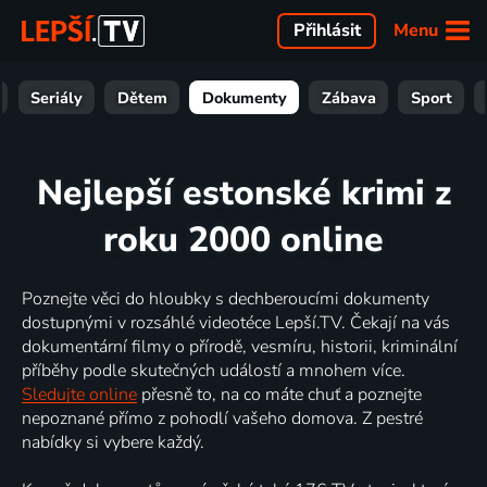
Menu
Přihlásit
Seriály
Dětem
Dokumenty
Zábava
Sport
Nejlepší estonské krimi z
roku 2000 online
Poznejte věci do hloubky s dechberoucími dokumenty
dostupnými v rozsáhlé videotéce Lepší.TV. Čekají na vás
dokumentární filmy o přírodě, vesmíru, historii, kriminální
příběhy podle skutečných událostí a mnohem více.
Sledujte online
přesně to, na co máte chuť a poznejte
nepoznané přímo z pohodlí vašeho domova. Z pestré
nabídky si vybere každý.