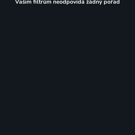
Vašim filtrům neodpovídá žádný pořad