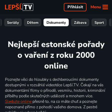
Menu
Přihlásit
Seriály
Dětem
Dokumenty
Zábava
Sport
Nejlepší estonské pořady
o vaření z roku 2000
online
Poznejte věci do hloubky s dechberoucími dokumenty
dostupnými v rozsáhlé videotéce Lepší.TV. Čekají na vás
dokumentární filmy o přírodě, vesmíru, historii, kriminální
příběhy podle skutečných událostí a mnohem více.
Sledujte online
přesně to, na co máte chuť a poznejte
nepoznané přímo z pohodlí vašeho domova. Z pestré