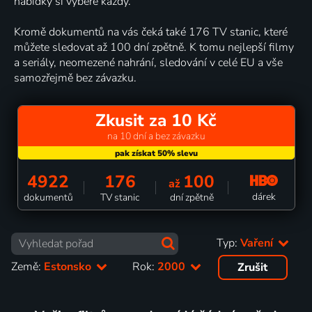
nabídky si vybere každý.
Kromě dokumentů na vás čeká také 176 TV stanic, které
můžete sledovat až 100 dní zpětně. K tomu nejlepší filmy
a seriály, neomezené nahrání, sledování v celé EU a vše
samozřejmě bez závazku.
Zkusit za 10 Kč
na 10 dní a bez závazku
4922
176
100
až
dárek
dokumentů
TV stanic
dní zpětně
Typ:
Vaření
Země:
Estonsko
Rok:
2000
Zrušit