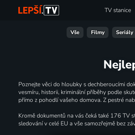
TV stanice
Vše
Filmy
Seriály
Nejle
Poznejte věci do hloubky s dechberoucími dok
vesmíru, historii, kriminální příběhy podle s
přímo z pohodlí vašeho domova. Z pestré nabí
Kromě dokumentů na vás čeká také 176 TV stan
sledování v celé EU a vše samozřejmě bez zá