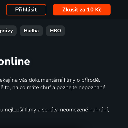
Přihlásit
Zkusit za 10 Kč
právy
Hudba
HBO
online
kají na vás dokumentární filmy o přírodě,
ě to, na co máte chuť a poznejte nepoznané
nejlepší filmy a seriály, neomezené nahrání,