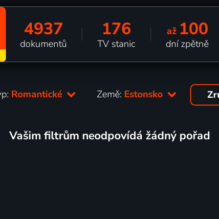
4937
176
100
až
dokumentů
TV stanic
dní zpětně
yp:
Romantické
Země:
Estonsko
Zr
Vašim filtrům neodpovídá žádný pořad