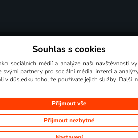
Souhlas s cookies
dní podmínky
Podporovaná zařízení
Pro partne
nkcí sociálních médií a analýze naší návštěvnosti 
e svými partnery pro sociální média, inzerci a analýz
Videotéka
ali v důsledku toho, že používáte jejich služby. Další
Přijmout vše
Přijmout nezbytné
 Na tomto webu jsou zobrazovány obrázky z pořadů TV stanic, které mů
Nastavení