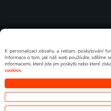
O Lepší.TV
Novinky
Recenze
Obcho
K personalizaci obsahu a reklam, poskytování fu
Informace o tom, jak náš web používáte, sdílíme s
informacemi, které jste jim poskytli nebo které získ
cookies
.
Copyright © goNET s.r.o.