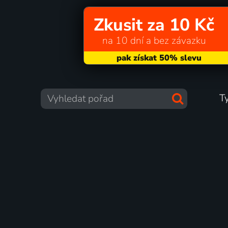
Zkusit za 10 Kč
na 10 dní a bez závazku
T