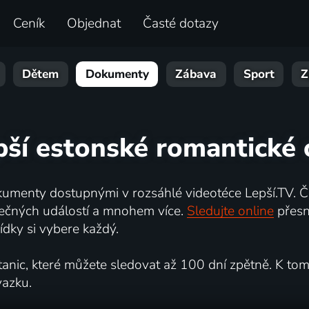
Ceník
Objednat
Časté dotazy
Dětem
Dokumenty
Zábava
Sport
Z
pší estonské romantické 
umenty dostupnými v rozsáhlé videotéce Lepší.TV. Če
kutečných událostí a mnohem více.
Sledujte online
přesn
dky si vybere každý.
ic, které můžete sledovat až 100 dní zpětně. K tomu 
vazku.