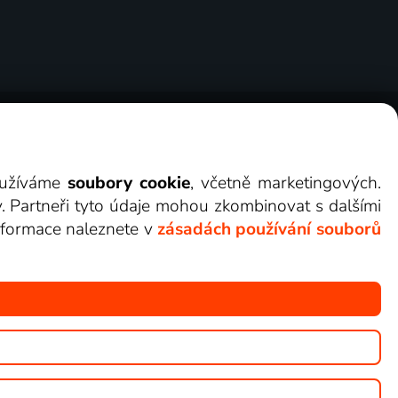
ry
Cookies
Kontakt
Darovat Lepší.TV
využíváme
soubory cookie
, včetně marketingových.
y. Partneři tyto údaje mohou zkombinovat s dalšími
 informace naleznete v
zásadách používání souborů
žete sledovat v Lepší.TV.