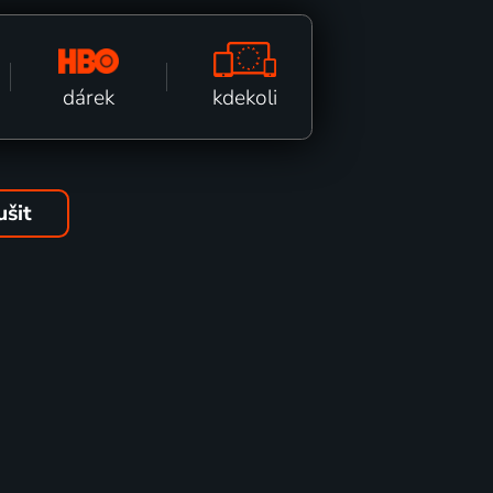
kdekoli
dárek
ušit