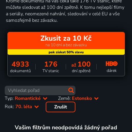
Kromě dokumentů na vás čeká také 176 TV stanic, které
můžete sledovat až 100 dní zpětně. K tomu nejlepší filmy
a seriály, neomezené nahrání, sledování v celé EU a vše
samozřejmě bez závazku.
Zkusit za 10 Kč
na 10 dní a bez závazku
4933
176
100
až
dárek
dokumentů
TV stanic
dní zpětně
Typ:
Romantické
Země:
Estonsko
Rok:
70. léta
Zrušit
Vašim filtrům neodpovídá žádný pořad