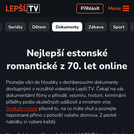
Menu
Přihlásit
Seriály
Dětem
Dokumenty
Zábava
Sport
Nejlepší estonské
romantické z 70. let online
Poznejte věci do hloubky s dechberoucími dokumenty
dostupnými v rozsáhlé videotéce Lepší.TV. Čekají na vás
dokumentární filmy o přírodě, vesmíru, historii, kriminální
příběhy podle skutečných událostí a mnohem více.
Sledujte online
přesně to, na co máte chuť a poznejte
nepoznané přímo z pohodlí vašeho domova. Z pestré
nabídky si vybere každý.