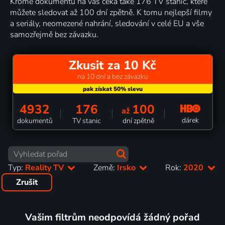
Kromě dokumentů na vás čeká také 176 TV stanic, které
můžete sledovat až 100 dní zpětně. K tomu nejlepší filmy
a seriály, neomezené nahrání, sledování v celé EU a vše
samozřejmě bez závazku.
Zkusit za 10 Kč
na 10 dní a bez závazku
4932
176
100
až
dárek
dokumentů
TV stanic
dní zpětně
Typ:
Reality TV
Země:
Irsko
Rok:
2020
Zrušit
Vašim filtrům neodpovídá žádný pořad