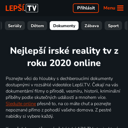
Menu
Přihlásit
Seriály
Dětem
Dokumenty
Zábava
Sport
Nejlepší irské reality tv z
roku 2020 online
Poznejte věci do hloubky s dechberoucími dokumenty
dostupnými v rozsáhlé videotéce Lepší.TV. Čekají na vás
dokumentární filmy o přírodě, vesmíru, historii, kriminální
příběhy podle skutečných událostí a mnohem více.
Sledujte online
přesně to, na co máte chuť a poznejte
nepoznané přímo z pohodlí vašeho domova. Z pestré
nabídky si vybere každý.