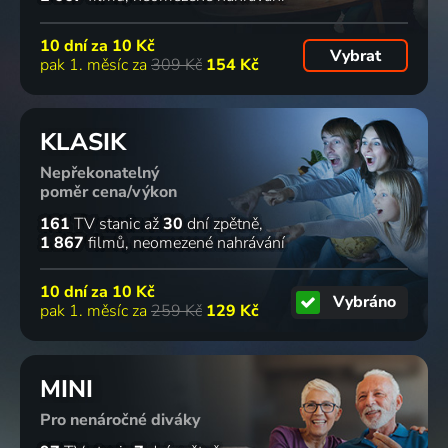
10 dní za
10 Kč
Vybrat
pak 1. měsíc za
309 Kč
154 Kč
KLASIK
Nepřekonatelný
poměr cena/výkon
161
TV stanic
až
30
dní zpětně
1 867
filmů
neomezené nahrávání
10 dní za
10 Kč
Vybráno
pak 1. měsíc za
259 Kč
129 Kč
MINI
Pro nenáročné diváky