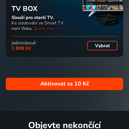
TV BOX
Slouží pro starší TV.
Ke sledování ve Smart TV
není třeba.
Zjistit více
jednorázově
Vybrat
1 899 Kč
Aktivovat za
10 Kč
Objevte nekončící