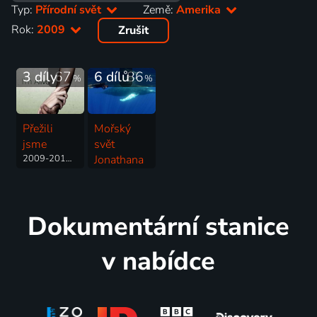
Typ:
Přírodní svět
Země:
Amerika
Rok:
2009
Zrušit
3 díly
67
6 dílů
86
%
%
Přežili
Mořský
jsme
svět
2009-2011 | USA | Příroda
Jonathana
Birda
2008-2016 | USA | Příroda, Rodinný
Dokumentární stanice
v nabídce