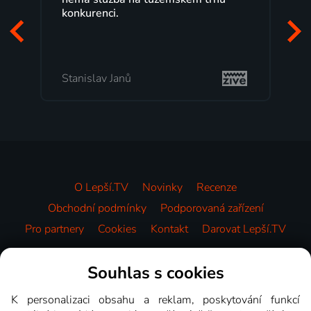
programů a nemuset běžet k
začátek programu, to je přesn
mi vyhovuje.
Milada Tomešová
O Lepší.TV
Novinky
Recenze
Obchodní podmínky
Podporovaná zařízení
Pro partnery
Cookies
Kontakt
Darovat Lepší.TV
Videotéka
Souhlas s cookies
K personalizaci obsahu a reklam, poskytování funkcí