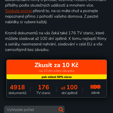
příběhy podle skutečných událostí a mnohem více.
Sledujte online
přesně to, na co máte chuť a poznejte
nepoznané přímo z pohodlí vašeho domova. Z pestré
nabídky si vybere každý.
Kromě dokumentů na vás čeká také 176 TV stanic, které
můžete sledovat až 100 dní zpětně. K tomu nejlepší filmy
a seriály, neomezené nahrání, sledování v celé EU a vše
samozřejmě bez závazku.
Zkusit za 10 Kč
na 10 dní a bez závazku
4918
176
100
až
dárek
dokumentů
TV stanic
dní zpětně