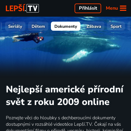
Menu
Přihlásit
Seriály
Dětem
Dokumenty
Zábava
Sport
Nejlepší americké přírodní
svět z roku 2009 online
Poznejte věci do hloubky s dechberoucími dokumenty
dostupnými v rozsáhlé videotéce Lepší.TV. Čekají na vás
dokumentární filmy o přírodě, vesmíru, historii, kriminální