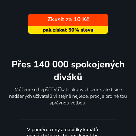
Zkusit za 10 Kč
Přes 140 000 spokojených
diváků
Můžeme o Lepší.TV říkat cokoliv chceme, ale tisíce
nadšených uživatelů ví stejně nejlépe, proč je pro ně tou
správnou volbou.
a nabídky kanálů
Lepší.TV sleduji už několik le
 tuzemském trhu
maximální spokojeností. Vel