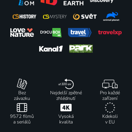
Bez
Nejdelší zpětné
Pro každé
závazku
zhlédnutí
zařízení
9572 filmů
Vysoká
Kdekoli
a seriálů
kvalita
v EU