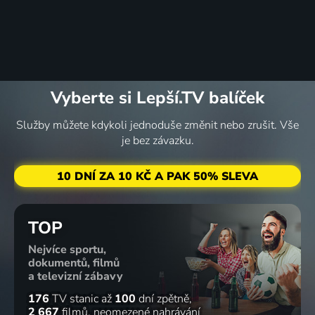
Vyberte si Lepší.TV balíček
Služby můžete kdykoli jednoduše změnit nebo zrušit. Vše
je bez závazku.
10 DNÍ ZA 10 KČ A PAK 50% SLEVA
TOP
Nejvíce sportu,
dokumentů, filmů
a televizní zábavy
176
TV stanic
až
100
dní zpětně
2 667
filmů
neomezené nahrávání