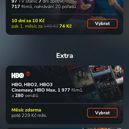
97
TV stanic
7
dní zpětně
717
filmů
nahrávání 20 pořadů
10 dní za
10 Kč
Vybrat
pak 1. měsíc za
149 Kč
74 Kč
Extra
HBO, HBO2, HBO3
Cinemaxy, HBO Max
1 977
filmů
a
280
seriálů
Měsíc zdarma
Vybrat
poté 229 Kč měs.