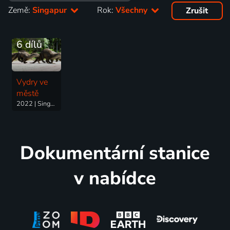
Země:
Singapur
Rok:
Všechny
Zrušit
6 dílů
Vydry ve
městě
2022 | Singapur | Příroda
Dokumentární stanice
v nabídce