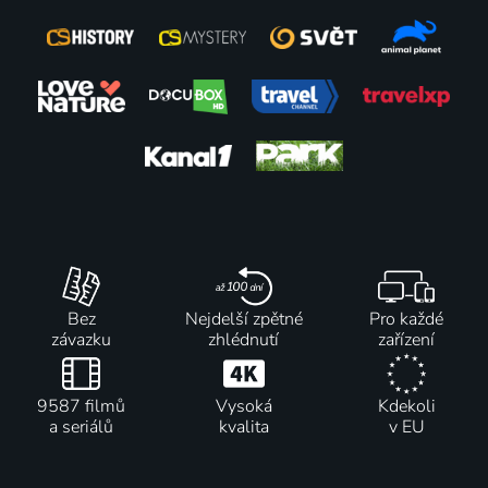
Bez
Nejdelší zpětné
Pro každé
závazku
zhlédnutí
zařízení
9587 filmů
Vysoká
Kdekoli
a seriálů
kvalita
v EU