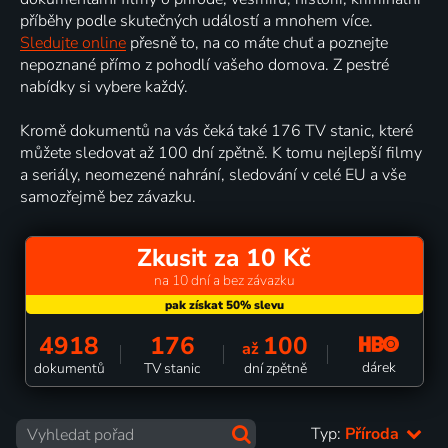
příběhy podle skutečných událostí a mnohem více.
Sledujte online
přesně to, na co máte chuť a poznejte
nepoznané přímo z pohodlí vašeho domova. Z pestré
nabídky si vybere každý.
Kromě dokumentů na vás čeká také 176 TV stanic, které
můžete sledovat až 100 dní zpětně. K tomu nejlepší filmy
a seriály, neomezené nahrání, sledování v celé EU a vše
samozřejmě bez závazku.
Zkusit za 10 Kč
na 10 dní a bez závazku
4918
176
100
až
dárek
dokumentů
TV stanic
dní zpětně
Typ:
Příroda