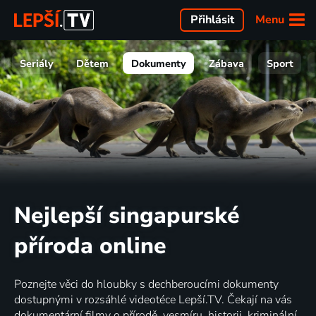
Menu
Přihlásit
Seriály
Dětem
Dokumenty
Zábava
Sport
Nejlepší singapurské
příroda online
Poznejte věci do hloubky s dechberoucími dokumenty
dostupnými v rozsáhlé videotéce Lepší.TV. Čekají na vás
dokumentární filmy o přírodě, vesmíru, historii, kriminální