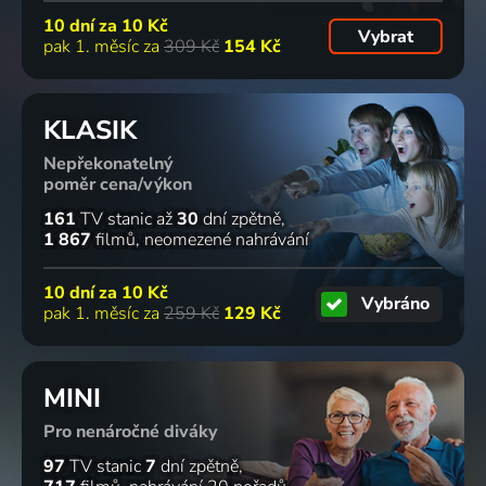
10 dní za
10 Kč
Vybrat
pak 1. měsíc za
309 Kč
154 Kč
KLASIK
Nepřekonatelný
poměr cena/výkon
161
TV stanic
až
30
dní zpětně
1 867
filmů
neomezené nahrávání
10 dní za
10 Kč
Vybráno
pak 1. měsíc za
259 Kč
129 Kč
MINI
Pro nenáročné diváky
97
TV stanic
7
dní zpětně