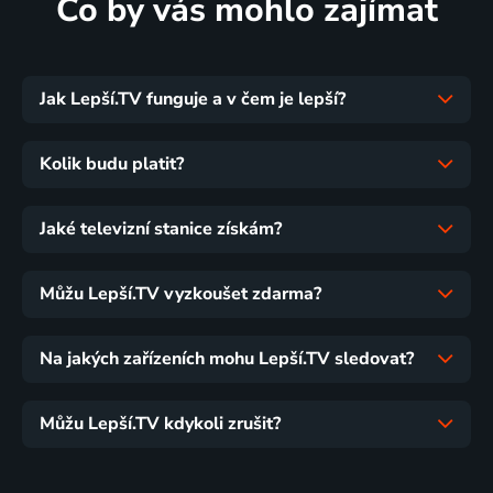
Co by vás mohlo zajímat
Jak Lepší.TV funguje a v čem je lepší?
Kolik budu platit?
Jaké televizní stanice získám?
Můžu Lepší.TV vyzkoušet zdarma?
Na jakých zařízeních mohu Lepší.TV sledovat?
Můžu Lepší.TV kdykoli zrušit?