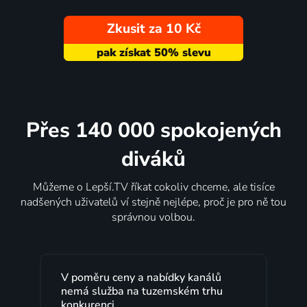
Zkusit za 10 Kč
Přes 140 000 spokojených
diváků
Můžeme o Lepší.TV říkat cokoliv chceme, ale tisíce
nadšených uživatelů ví stejně nejlépe, proč je pro ně tou
správnou volbou.
V poměru ceny a nabídky kanálů
nemá služba na tuzemském trhu
konkurenci.