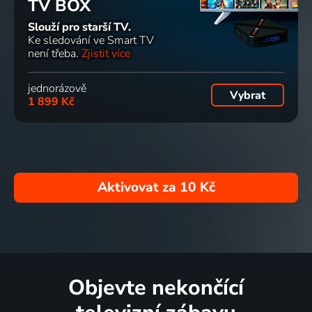
TV BOX
Slouží pro starší TV.
Ke sledování ve Smart TV
není třeba.
Zjistit více
jednorázově
Vybrat
1 899 Kč
Aktivovat za
10 Kč
Objevte nekončící