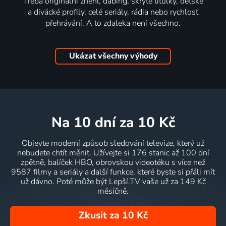
Třeba originální znění, dabing, skryté titulky, dětské
a divácké profily, celé seriály, rádia nebo rychlost
přehrávání. A to zdaleka není všechno.
Ukázat všechny výhody
na 10 dní
za 10 Kč
Objevte moderní způsob sledování televize, který už
nebudete chtít měnit. Užívejte si 176 stanic až 100 dní
zpětně, balíček HBO, obrovskou videotéku s více než
9587 filmy a seriály a další funkce, které byste si přáli mít
už dávno. Poté může být Lepší.TV vaše už za 149 Kč
měsíčně.
Zkusit za 10 Kč