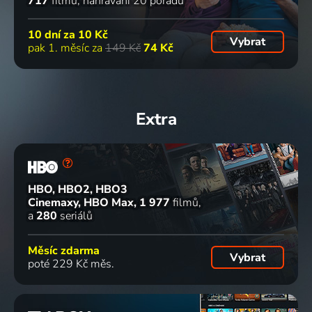
717
filmů
nahrávání 20 pořadů
10 dní za
10 Kč
Vybrat
pak 1. měsíc za
149 Kč
74 Kč
Extra
HBO, HBO2, HBO3
Cinemaxy, HBO Max
1 977
filmů
a
280
seriálů
Měsíc zdarma
Vybrat
poté 229 Kč měs.