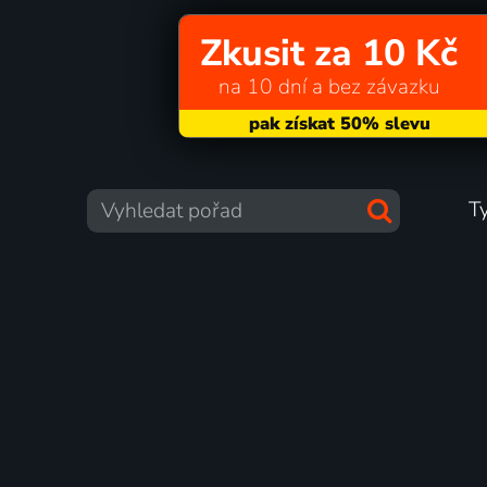
Zkusit za 10 Kč
na 10 dní a bez závazku
T