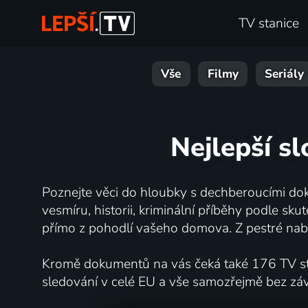
TV stanice
Vše
Filmy
Seriály
Nejlepší s
Poznejte věci do hloubky s dechberoucími dok
vesmíru, historii, kriminální příběhy podle s
přímo z pohodlí vašeho domova. Z pestré nabí
Kromě dokumentů na vás čeká také 176 TV stan
sledování v celé EU a vše samozřejmě bez zá