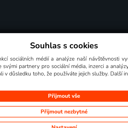
Souhlas s cookies
dní podmínky
Podporovaná zařízení
Pro partne
nkcí sociálních médií a analýze naší návštěvnosti 
e svými partnery pro sociální média, inzerci a analýz
Videotéka
ali v důsledku toho, že používáte jejich služby. Další
Přijmout vše
Přijmout nezbytné
 Na tomto webu jsou zobrazovány obrázky z pořadů TV stanic, které mů
Nastavení