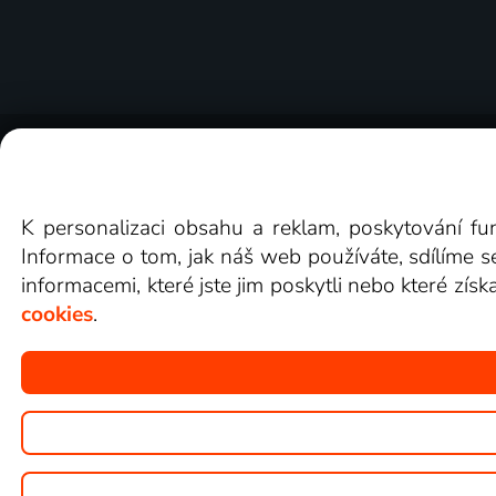
O Lepší.TV
Novinky
Recenze
Obcho
K personalizaci obsahu a reklam, poskytování fu
Informace o tom, jak náš web používáte, sdílíme s
informacemi, které jste jim poskytli nebo které získ
cookies
.
Copyright © goNET s.r.o.