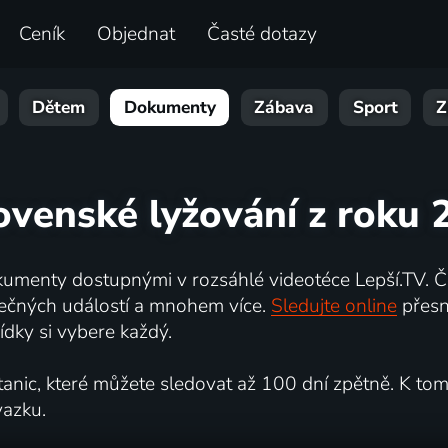
Ceník
Objednat
Časté dotazy
Dětem
Dokumenty
Zábava
Sport
Z
lovenské lyžování z roku 
umenty dostupnými v rozsáhlé videotéce Lepší.TV. Če
kutečných událostí a mnohem více.
Sledujte online
přesn
dky si vybere každý.
ic, které můžete sledovat až 100 dní zpětně. K tomu 
vazku.