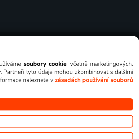
ry
Cookies
Kontakt
Darovat Lepší.TV
využíváme
soubory cookie
, včetně marketingových.
y. Partneři tyto údaje mohou zkombinovat s dalšími
 informace naleznete v
zásadách používání souborů
žete sledovat v Lepší.TV.