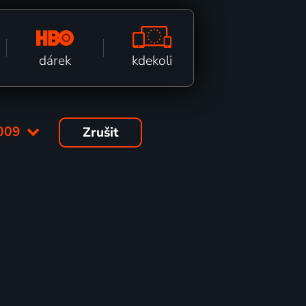
kdekoli
dárek
009
Zrušit