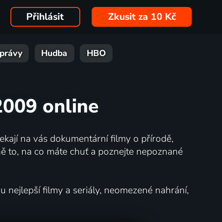
Přihlásit
Zkusit za 10 Kč
právy
Hudba
HBO
2009 online
kají na vás dokumentární filmy o přírodě,
ě to, na co máte chuť a poznejte nepoznané
nejlepší filmy a seriály, neomezené nahrání,