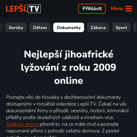
Menu
Přihlásit
Seriály
Dětem
Dokumenty
Zábava
Sport
Nejlepší jihoafrické
lyžování z roku 2009
online
Poznejte věci do hloubky s dechberoucími dokumenty
dostupnými v rozsáhlé videotéce Lepší.TV. Čekají na vás
dokumentární filmy o přírodě, vesmíru, historii, kriminální
příběhy podle skutečných událostí a mnohem více.
Sledujte online
přesně to, na co máte chuť a poznejte
nepoznané přímo z pohodlí vašeho domova. Z pestré