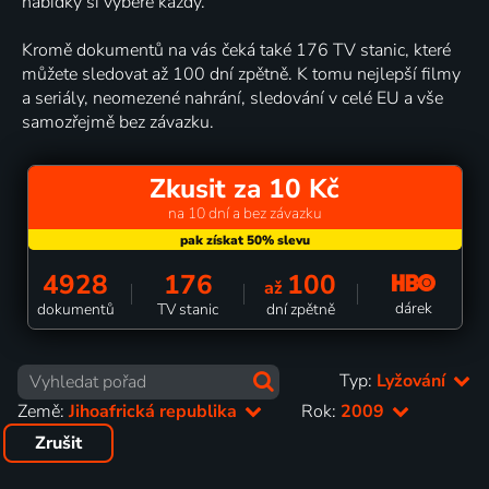
nabídky si vybere každý.
Kromě dokumentů na vás čeká také 176 TV stanic, které
můžete sledovat až 100 dní zpětně. K tomu nejlepší filmy
a seriály, neomezené nahrání, sledování v celé EU a vše
samozřejmě bez závazku.
Zkusit za 10 Kč
na 10 dní a bez závazku
4928
176
100
až
dárek
dokumentů
TV stanic
dní zpětně
Typ:
Lyžování
Země:
Jihoafrická republika
Rok:
2009
Zrušit