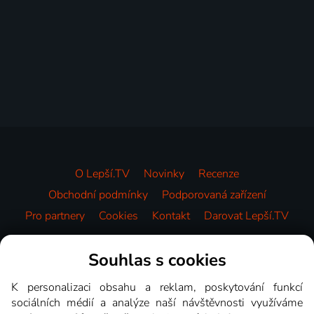
O Lepší.TV
Novinky
Recenze
Obchodní podmínky
Podporovaná zařízení
Pro partnery
Cookies
Kontakt
Darovat Lepší.TV
Videotéka
Souhlas s cookies
K personalizaci obsahu a reklam, poskytování funkcí
sociálních médií a analýze naší návštěvnosti využíváme