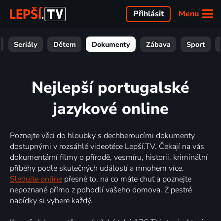
Menu
Přihlásit
Seriály
Dětem
Dokumenty
Zábava
Sport
Nejlepší portugalské
jazykové online
Poznejte věci do hloubky s dechberoucími dokumenty
dostupnými v rozsáhlé videotéce Lepší.TV. Čekají na vás
dokumentární filmy o přírodě, vesmíru, historii, kriminální
příběhy podle skutečných událostí a mnohem více.
Sledujte online
přesně to, na co máte chuť a poznejte
nepoznané přímo z pohodlí vašeho domova. Z pestré
nabídky si vybere každý.