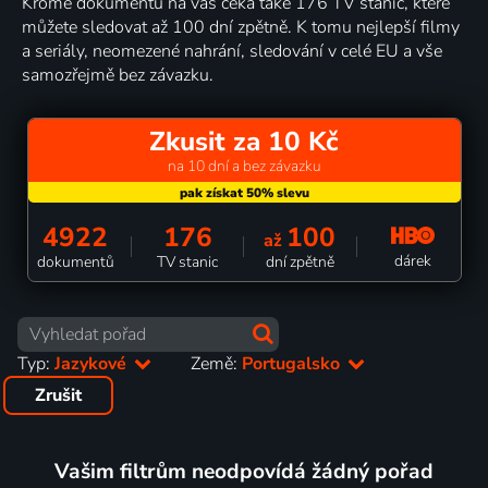
Kromě dokumentů na vás čeká také 176 TV stanic, které
můžete sledovat až 100 dní zpětně. K tomu nejlepší filmy
a seriály, neomezené nahrání, sledování v celé EU a vše
samozřejmě bez závazku.
Zkusit za 10 Kč
na 10 dní a bez závazku
4922
176
100
až
dárek
dokumentů
TV stanic
dní zpětně
Typ:
Jazykové
Země:
Portugalsko
Zrušit
Vašim filtrům neodpovídá žádný pořad