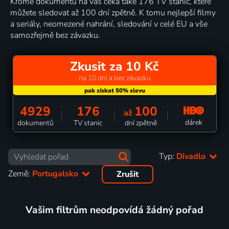
Kromě dokumentů na vás čeká také 176 TV stanic, které
můžete sledovat až 100 dní zpětně. K tomu nejlepší filmy
a seriály, neomezené nahrání, sledování v celé EU a vše
samozřejmě bez závazku.
Zkusit za 10 Kč
na 10 dní a bez závazku
4929
176
100
až
dárek
dokumentů
TV stanic
dní zpětně
Typ:
Divadlo
Země:
Portugalsko
Zrušit
Vašim filtrům neodpovídá žádný pořad