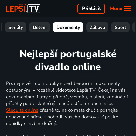
Menu
Přihlásit
Seriály
Dětem
Dokumenty
Zábava
Sport
Nejlepší portugalské
divadlo online
Poznejte věci do hloubky s dechberoucími dokumenty
dostupnými v rozsáhlé videotéce Lepší.TV. Čekají na vás
dokumentární filmy o přírodě, vesmíru, historii, kriminální
příběhy podle skutečných událostí a mnohem více.
Sledujte online
přesně to, na co máte chuť a poznejte
nepoznané přímo z pohodlí vašeho domova. Z pestré
nabídky si vybere každý.