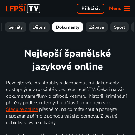
Menu
Přihlásit
Seriály
Dětem
Dokumenty
Zábava
Sport
Nejlepší španělské
jazykové online
Poznejte věci do hloubky s dechberoucími dokumenty
dostupnými v rozsáhlé videotéce Lepší.TV. Čekají na vás
dokumentární filmy o přírodě, vesmíru, historii, kriminální
příběhy podle skutečných událostí a mnohem více.
Sledujte online
přesně to, na co máte chuť a poznejte
nepoznané přímo z pohodlí vašeho domova. Z pestré
nabídky si vybere každý.