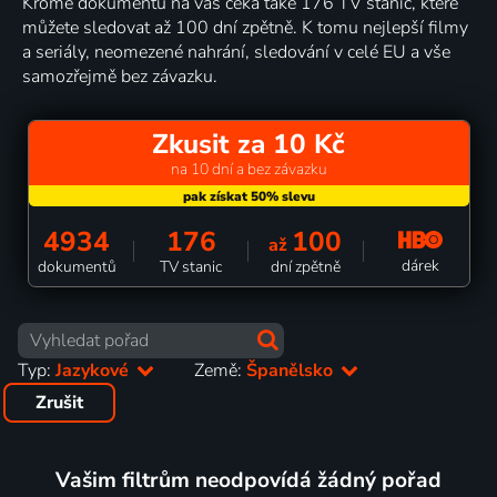
Kromě dokumentů na vás čeká také 176 TV stanic, které
můžete sledovat až 100 dní zpětně. K tomu nejlepší filmy
a seriály, neomezené nahrání, sledování v celé EU a vše
samozřejmě bez závazku.
Zkusit za 10 Kč
na 10 dní a bez závazku
4934
176
100
až
dárek
dokumentů
TV stanic
dní zpětně
Typ:
Jazykové
Země:
Španělsko
Zrušit
Vašim filtrům neodpovídá žádný pořad