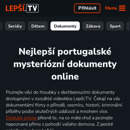
Menu
Přihlásit
Seriály
Dětem
Dokumenty
Zábava
Sport
Nejlepší portugalské
mysteriózní dokumenty
online
Poznejte věci do hloubky s dechberoucími dokumenty
dostupnými v rozsáhlé videotéce Lepší.TV. Čekají na vás
dokumentární filmy o přírodě, vesmíru, historii, kriminální
příběhy podle skutečných událostí a mnohem více.
Sledujte online
přesně to, na co máte chuť a poznejte
nepoznané přímo z pohodlí vašeho domova. Z pestré