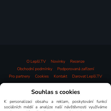
O Lepší.TV
Novinky
Recenze
Obchodní podmínky
Podporovaná zařízení
Pro partnery
Cookies
Kontakt
Darovat Lepší.TV
Videotéka
Souhlas s cookies
K personalizaci obsahu a reklam, poskytování funkcí
sociálních médií a analýze naší návštěvnosti využíváme