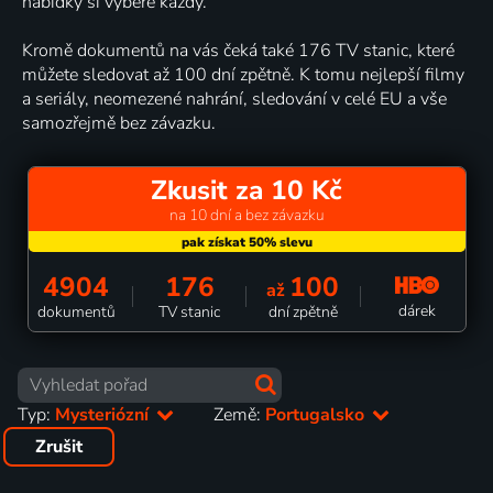
nabídky si vybere každý.
Kromě dokumentů na vás čeká také 176 TV stanic, které
můžete sledovat až 100 dní zpětně. K tomu nejlepší filmy
a seriály, neomezené nahrání, sledování v celé EU a vše
samozřejmě bez závazku.
Zkusit za 10 Kč
na 10 dní a bez závazku
4904
176
100
až
dárek
dokumentů
TV stanic
dní zpětně
Typ:
Mysteriózní
Země:
Portugalsko
Zrušit