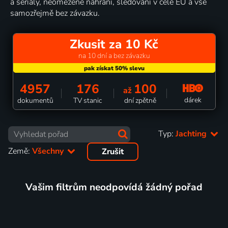
a seriály, neomezené nahrání, sledování v celé EU a vše
samozřejmě bez závazku.
Zkusit za 10 Kč
na 10 dní a bez závazku
4957
176
100
až
dárek
dokumentů
TV stanic
dní zpětně
Typ:
Jachting
Země:
Všechny
Zrušit
Vašim filtrům neodpovídá žádný pořad