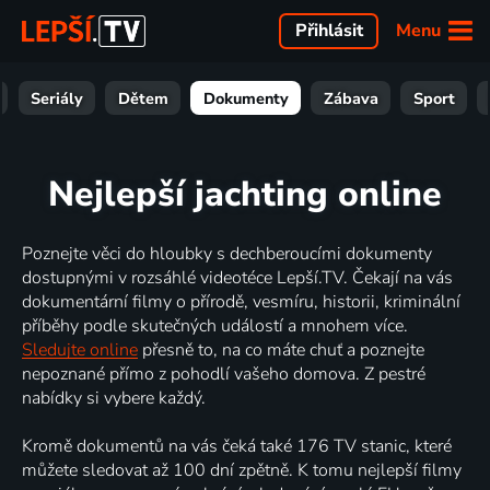
Menu
Přihlásit
Seriály
Dětem
Dokumenty
Zábava
Sport
Nejlepší jachting online
Poznejte věci do hloubky s dechberoucími dokumenty
dostupnými v rozsáhlé videotéce Lepší.TV. Čekají na vás
dokumentární filmy o přírodě, vesmíru, historii, kriminální
příběhy podle skutečných událostí a mnohem více.
Sledujte online
přesně to, na co máte chuť a poznejte
nepoznané přímo z pohodlí vašeho domova. Z pestré
nabídky si vybere každý.
Kromě dokumentů na vás čeká také 176 TV stanic, které
můžete sledovat až 100 dní zpětně. K tomu nejlepší filmy