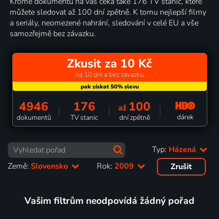
Kromě dokumentů na vás čeká také 176 TV stanic, které
můžete sledovat až 100 dní zpětně. K tomu nejlepší filmy
a seriály, neomezené nahrání, sledování v celé EU a vše
samozřejmě bez závazku.
Zkusit za 10 Kč
na 10 dní a bez závazku
4946
176
100
až
dárek
dokumentů
TV stanic
dní zpětně
Typ:
Házená
Země:
Slovensko
Rok:
2009
Zrušit
Vašim filtrům neodpovídá žádný pořad