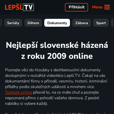
Menu
Přihlásit
Seriály
Dětem
Dokumenty
Zábava
Sport
Nejlepší slovenské házená
z roku 2009 online
Poznejte věci do hloubky s dechberoucími dokumenty
dostupnými v rozsáhlé videotéce Lepší.TV. Čekají na vás
dokumentární filmy o přírodě, vesmíru, historii, kriminální
příběhy podle skutečných událostí a mnohem více.
Sledujte online
přesně to, na co máte chuť a poznejte
nepoznané přímo z pohodlí vašeho domova. Z pestré
nabídky si vybere každý.