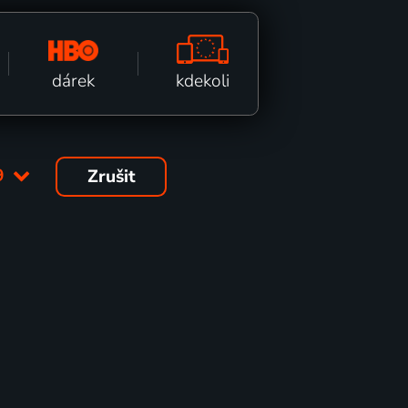
kdekoli
dárek
9
Zrušit