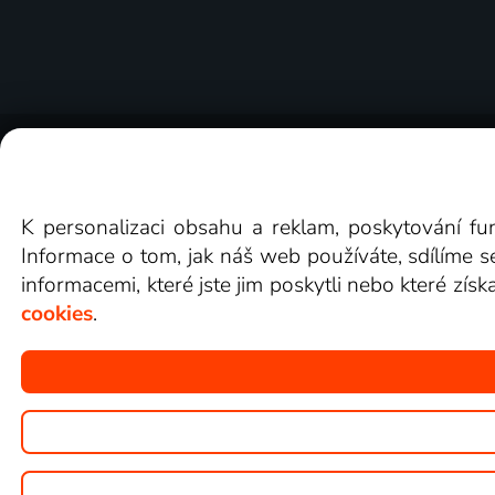
O Lepší.TV
Novinky
Recenze
Obcho
K personalizaci obsahu a reklam, poskytování fu
Informace o tom, jak náš web používáte, sdílíme s
informacemi, které jste jim poskytli nebo které získ
cookies
.
Copyright © goNET s.r.o.