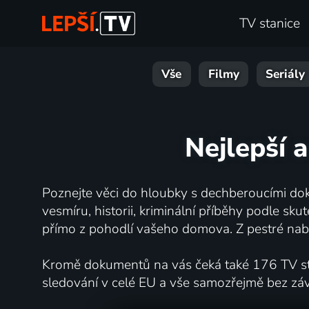
TV stanice
Vše
Filmy
Seriály
Nejlepší 
Poznejte věci do hloubky s dechberoucími dok
vesmíru, historii, kriminální příběhy podle s
přímo z pohodlí vašeho domova. Z pestré nabí
Kromě dokumentů na vás čeká také 176 TV stan
sledování v celé EU a vše samozřejmě bez zá