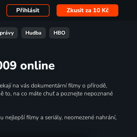
Přihlásit
Zkusit za 10 Kč
právy
Hudba
HBO
009 online
kají na vás dokumentární filmy o přírodě,
ě to, na co máte chuť a poznejte nepoznané
nejlepší filmy a seriály, neomezené nahrání,