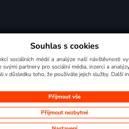
Souhlas s cookies
dní podmínky
Podporovaná zařízení
Pro partne
nkcí sociálních médií a analýze naší návštěvnosti 
e svými partnery pro sociální média, inzerci a analýz
Videotéka
ali v důsledku toho, že používáte jejich služby. Další
Přijmout vše
Přijmout nezbytné
 Na tomto webu jsou zobrazovány obrázky z pořadů TV stanic, které mů
Nastavení