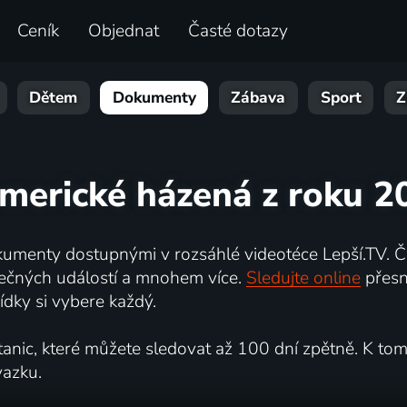
Ceník
Objednat
Časté dotazy
Dětem
Dokumenty
Zábava
Sport
Z
americké házená z roku 2
umenty dostupnými v rozsáhlé videotéce Lepší.TV. Če
kutečných událostí a mnohem více.
Sledujte online
přesn
dky si vybere každý.
ic, které můžete sledovat až 100 dní zpětně. K tomu 
vazku.