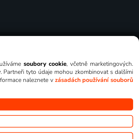
ry
Cookies
Kontakt
Darovat Lepší.TV
využíváme
soubory cookie
, včetně marketingových.
y. Partneři tyto údaje mohou zkombinovat s dalšími
 informace naleznete v
zásadách používání souborů
žete sledovat v Lepší.TV.