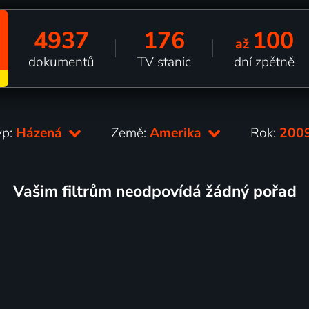
4937
176
100
až
dokumentů
TV stanic
dní zpětně
yp:
Házená
Země:
Amerika
Rok:
200
Vašim filtrům neodpovídá žádný pořad