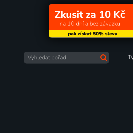
Zkusit za 10 Kč
na 10 dní a bez závazku
T