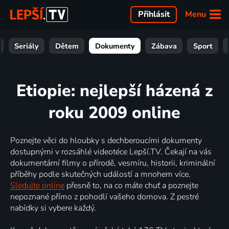
Menu
Přihlásit
Seriály
Dětem
Dokumenty
Zábava
Sport
Etiopie: nejlepší házená z
roku 2009 online
Poznejte věci do hloubky s dechberoucími dokumenty
dostupnými v rozsáhlé videotéce Lepší.TV. Čekají na vás
dokumentární filmy o přírodě, vesmíru, historii, kriminální
příběhy podle skutečných událostí a mnohem více.
Sledujte online
přesně to, na co máte chuť a poznejte
nepoznané přímo z pohodlí vašeho domova. Z pestré
nabídky si vybere každý.