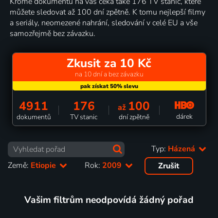
Kromě dokumentů na vás čeká také 176 TV stanic, které
můžete sledovat až 100 dní zpětně. K tomu nejlepší filmy
a seriály, neomezené nahrání, sledování v celé EU a vše
samozřejmě bez závazku.
Zkusit za 10 Kč
na 10 dní a bez závazku
4911
176
100
až
dárek
dokumentů
TV stanic
dní zpětně
Typ:
Házená
Země:
Etiopie
Rok:
2009
Zrušit
Vašim filtrům neodpovídá žádný pořad