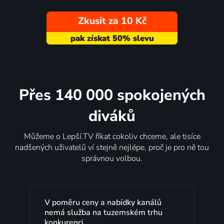
Zkusit za 10 Kč
Přes 140 000 spokojených
diváků
Můžeme o Lepší.TV říkat cokoliv chceme, ale tisíce
nadšených uživatelů ví stejně nejlépe, proč je pro ně tou
správnou volbou.
V poměru ceny a nabídky kanálů
nemá služba na tuzemském trhu
konkurenci.