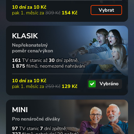
10 dní za
10 Kč
Vybrat
pak 1. měsíc za
309 Kč
154 Kč
KLASIK
Nepřekonatelný
poměr cena/výkon
161
TV stanic
až
30
dní zpětně
1 875
filmů
neomezené nahrávání
10 dní za
10 Kč
Vybráno
pak 1. měsíc za
259 Kč
129 Kč
MINI
Pro nenáročné diváky
97
TV stanic
7
dní zpětně