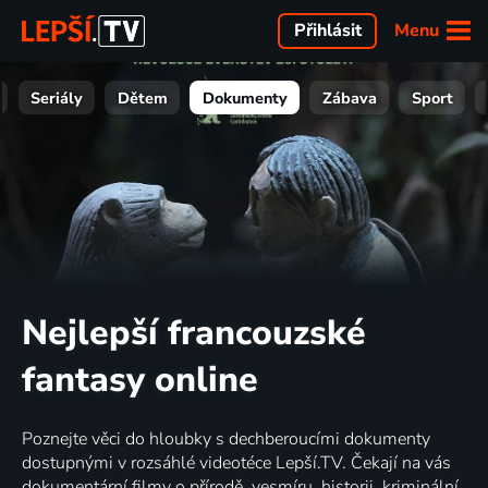
Menu
Přihlásit
Seriály
Dětem
Dokumenty
Zábava
Sport
Nejlepší francouzské
fantasy online
Poznejte věci do hloubky s dechberoucími dokumenty
dostupnými v rozsáhlé videotéce Lepší.TV. Čekají na vás
dokumentární filmy o přírodě, vesmíru, historii, kriminální