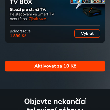
TV BOX
Slouží pro starší TV.
Ke sledování ve Smart TV
není třeba.
Zjistit více
jednorázově
Vybrat
1 899 Kč
Aktivovat za
10 Kč
Objevte nekončící