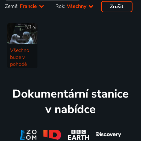
Země:
Francie
Rok:
Všechny
Zrušit
53
%
Všechno
bude v
pohodě
2022 | Kambodža, Francie | Fantasy
Dokumentární stanice
v nabídce