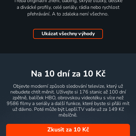
Třeba originální znění, dabing, skryté titulky, dětské
a divácké profily, celé seriály, rádia nebo rychlost
přehrávání. A to zdaleka není všechno.
Ukázat všechny výhody
na 10 dní
za 10 Kč
Objevte moderní způsob sledování televize, který už
nebudete chtít měnit. Užívejte si 176 stanic až 100 dní
zpětně, balíček HBO, obrovskou videotéku s více než
9586 filmy a seriály a další funkce, které byste si přáli mít
už dávno. Poté může být Lepší.TV vaše už za 149 Kč
měsíčně.
Zkusit za 10 Kč