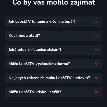
Co by vás mohlo zajímat
Jak Lepší.TV funguje a v čem je lepší?
Kolik budu platit?
Jaké televizní stanice získám?
Můžu Lepší.TV vyzkoušet zdarma?
Na jakých zařízeních mohu Lepší.TV sledovat?
Můžu Lepší.TV kdykoli zrušit?