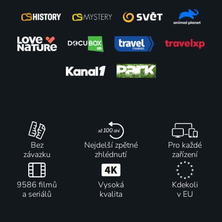
Bez
Nejdelší zpětné
Pro každé
závazku
zhlédnutí
zařízení
9586 filmů
Vysoká
Kdekoli
a seriálů
kvalita
v EU