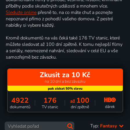
příběhy podle skutečných událostí a mnohem více.
Sledujte online
přesně to, na co máte chuť a poznejte
nepoznané přímo z pohodlí vašeho domova. Z pestré
nabídky si vybere každý.
Kromě dokumentů na vás čeká také 176 TV stanic, které
můžete sledovat až 100 dní zpětně. K tomu nejlepší filmy
a seriály, neomezené nahrání, sledování v celé EU a vše
samozřejmě bez závazku.
Zkusit za 10 Kč
na 10 dní a bez závazku
4922
176
100
až
dárek
dokumentů
TV stanic
dní zpětně
Typ:
Fantasy