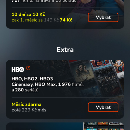
727
filmů
nahrávání 20 pořadů
10 dní za
10 Kč
Vybrat
pak 1. měsíc za
149 Kč
74 Kč
Extra
HBO, HBO2, HBO3
Cinemaxy, HBO Max
1 976
filmů
a
280
seriálů
Měsíc zdarma
Vybrat
poté 229 Kč měs.