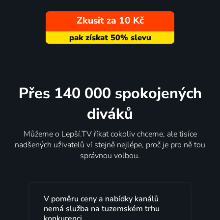
Zkusit za 10 Kč
Přes 140 000 spokojených
diváků
Můžeme o Lepší.TV říkat cokoliv chceme, ale tisíce
nadšených uživatelů ví stejně nejlépe, proč je pro ně tou
správnou volbou.
V poměru ceny a nabídky kanálů
nemá služba na tuzemském trhu
konkurenci.