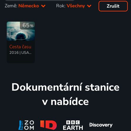
Země:
Německo
Rok:
Všechny
Zrušit
65
%
Cesta času
2016 | USA, Francie, Německo | Drama
Dokumentární stanice
v nabídce