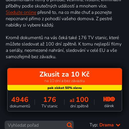
příběhy podle skutečných událostí a mnohem více.
Sledujte online
přesně to, na co máte chuť a poznejte
nepoznané přímo z pohodlí vašeho domova. Z pestré
nabídky si vybere každý.
Kromě dokumentů na vás čeká také 176 TV stanic, které
můžete sledovat až 100 dní zpětně. K tomu nejlepší filmy
a seriály, neomezené nahrání, sledování v celé EU a vše
samozřejmě bez závazku.
Zkusit za 10 Kč
na 10 dní a bez závazku
4946
176
100
až
dárek
dokumentů
TV stanic
dní zpětně
Typ:
Drama