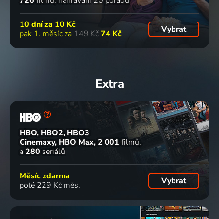
726
filmů
nahrávání 20 pořadů
10 dní za
10 Kč
Vybrat
pak 1. měsíc za
149 Kč
74 Kč
Extra
HBO, HBO2, HBO3
Cinemaxy, HBO Max
2 001
filmů
a
280
seriálů
Měsíc zdarma
Vybrat
poté 229 Kč měs.