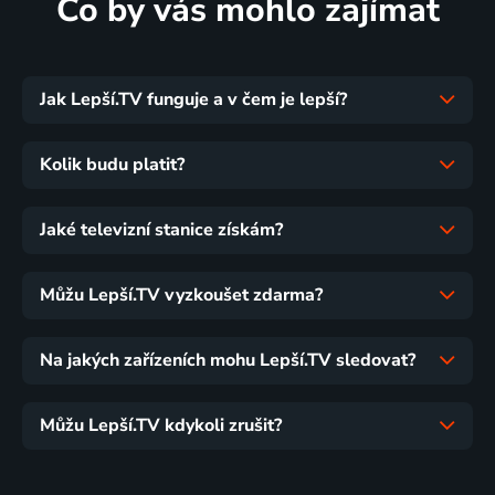
Co by vás mohlo zajímat
Jak Lepší.TV funguje a v čem je lepší?
Kolik budu platit?
Jaké televizní stanice získám?
Můžu Lepší.TV vyzkoušet zdarma?
Na jakých zařízeních mohu Lepší.TV sledovat?
Můžu Lepší.TV kdykoli zrušit?