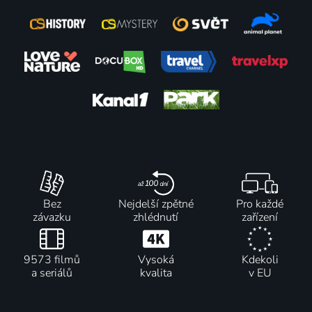
Bez
Nejdelší zpětné
Pro každé
závazku
zhlédnutí
zařízení
9573 filmů
Vysoká
Kdekoli
a seriálů
kvalita
v EU