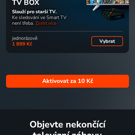
TV BOX
Slouží pro starší TV.
Ke sledování ve Smart TV
není třeba.
Zjistit více
jednorázově
Vybrat
1 899 Kč
Aktivovat za
10 Kč
Objevte nekončící