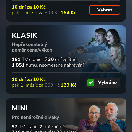
10 dní za
10 Kč
Vybrat
pak 1. měsíc za
309 Kč
154 Kč
KLASIK
Nepřekonatelný
poměr cena/výkon
161
TV stanic
až
30
dní zpětně
1 851
filmů
neomezené nahrávání
10 dní za
10 Kč
Vybráno
pak 1. měsíc za
259 Kč
129 Kč
MINI
Pro nenáročné diváky
97
TV stanic
7
dní zpětně