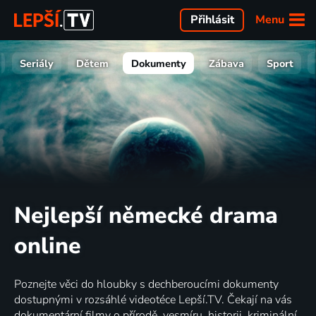
Menu
Přihlásit
Seriály
Dětem
Dokumenty
Zábava
Sport
Nejlepší německé drama
online
Poznejte věci do hloubky s dechberoucími dokumenty
dostupnými v rozsáhlé videotéce Lepší.TV. Čekají na vás
dokumentární filmy o přírodě, vesmíru, historii, kriminální