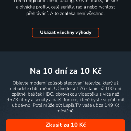
Třeba originální znění, dabing, skryté titulky, dětské
a divácké profily, celé seriály, rádia nebo rychlost
přehrávání. A to zdaleka není všechno.
Ukázat všechny výhody
na 10 dní
za 10 Kč
Objevte moderní způsob sledování televize, který už
nebudete chtít měnit. Užívejte si 176 stanic až 100 dní
zpětně, balíček HBO, obrovskou videotéku s více než
9573 filmy a seriály a další funkce, které byste si přáli mít
už dávno. Poté může být Lepší.TV vaše už za 149 Kč
měsíčně.
Zkusit za 10 Kč