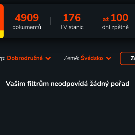
4909
176
100
až
dokumentů
TV stanic
dní zpětně
yp:
Dobrodružné
Země:
Švédsko
Z
Vašim filtrům neodpovídá žádný pořad