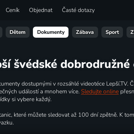
Ceník
Objednat
Časté dotazy
Dětem
Dokumenty
Zábava
Sport
Z
pší švédské dobrodružné 
umenty dostupnými v rozsáhlé videotéce Lepší.TV. Če
kutečných událostí a mnohem více.
Sledujte online
přesn
dky si vybere každý.
ic, které můžete sledovat až 100 dní zpětně. K tomu 
vazku.