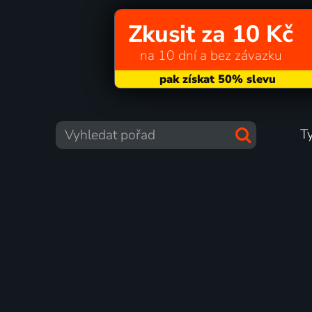
Zkusit za 10 Kč
na 10 dní a bez závazku
T