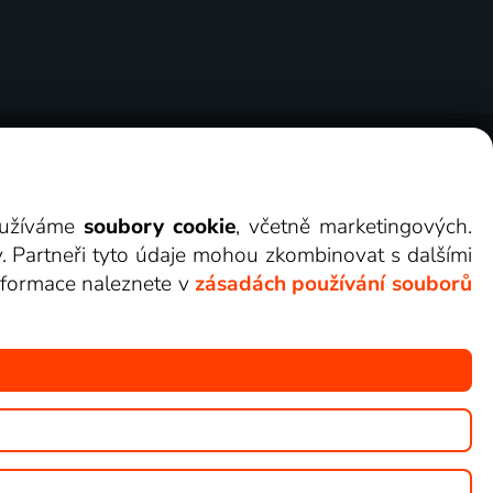
ry
Cookies
Kontakt
Darovat Lepší.TV
využíváme
soubory cookie
, včetně marketingových.
y. Partneři tyto údaje mohou zkombinovat s dalšími
 informace naleznete v
zásadách používání souborů
žete sledovat v Lepší.TV.