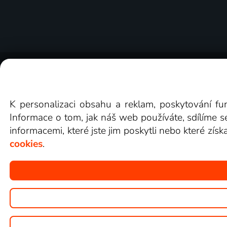
O Lepší.TV
Novinky
Recenze
Obcho
K personalizaci obsahu a reklam, poskytování fu
Informace o tom, jak náš web používáte, sdílíme s
informacemi, které jste jim poskytli nebo které získ
cookies
.
Copyright © goNET s.r.o.