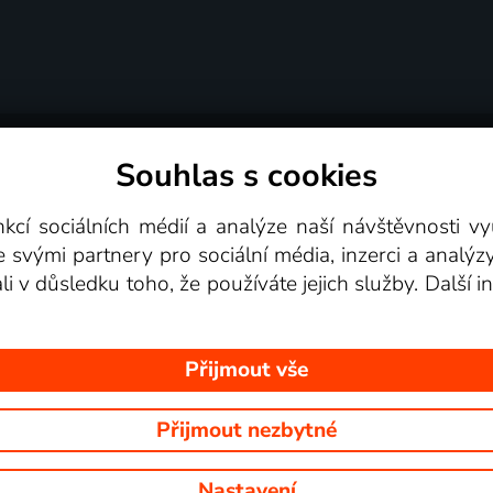
Souhlas s cookies
dní podmínky
Podporovaná zařízení
Pro partne
nkcí sociálních médií a analýze naší návštěvnosti 
e svými partnery pro sociální média, inzerci a analýz
Videotéka
ali v důsledku toho, že používáte jejich služby. Další
Přijmout vše
Přijmout nezbytné
 Na tomto webu jsou zobrazovány obrázky z pořadů TV stanic, které mů
Nastavení