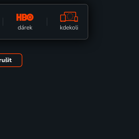
kdekoli
dárek
rušit