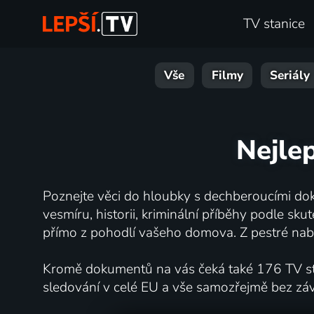
TV stanice
Vše
Filmy
Seriály
Nejle
Poznejte věci do hloubky s dechberoucími dok
vesmíru, historii, kriminální příběhy podle s
přímo z pohodlí vašeho domova. Z pestré nabí
Kromě dokumentů na vás čeká také 176 TV stan
sledování v celé EU a vše samozřejmě bez zá