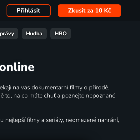
Přihlásit
Zkusit za 10 Kč
právy
Hudba
HBO
online
kají na vás dokumentární filmy o přírodě,
ě to, na co máte chuť a poznejte nepoznané
nejlepší filmy a seriály, neomezené nahrání,