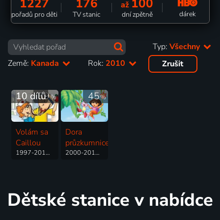
1227
176
100
až
dárek
pořadů pro děti
TV stanic
dní zpětně
Typ:
Všechny
Země:
Kanada
Rok:
2010
Zrušit
10 dílů
39
45
%
%
Volám sa
Dora
Caillou
průzkumnice
1997-2010 | Kanada | Animovaný, Rodinný, Dobrodružný, Drama, Fantasy, Komedie
2000-2019 | Kanada, USA | Animovaný, Dobrodružný, Hudební, Komedie, Pohádka, Rodinný, Fantasy
Dětské stanice v nabídce