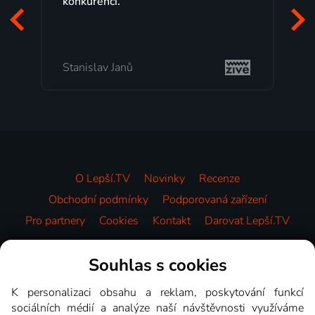
konkurenci.
Stanislav Janů
O Lepší.TV
Novinky
Recenze
Obchodní podmínky
Podporovaná zařízení
Pro partnery
Cookies
Kontakt
Darovat Lepší.TV
Videotéka
Souhlas s cookies
K personalizaci obsahu a reklam, poskytování funkcí
sociálních médií a analýze naší návštěvnosti využíváme