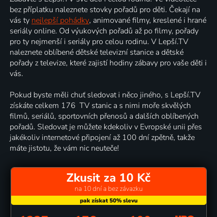
bez příplatku naleznete stovky pořadů pro děti. Čekají na
vás ty
nejlepší pohádky
, animované filmy, kreslené i hrané
seriály online. Od výukových pořadů až po filmy, pořady
pro ty nejmenší i seriály pro celou rodinu. V Lepší.TV
naleznete oblíbené dětské televizní stanice a dětské
pořady z televize, které zajistí hodiny zábavy pro vaše děti i
vás.
Pokud byste měli chuť sledovat i něco jiného, s Lepší.TV
získáte celkem 176 TV stanic a s nimi moře skvělých
filmů, seriálů, sportovních přenosů a dalších oblíbených
pořadů. Sledovat je můžete kdekoliv v Evropské unii přes
jakékoliv internetové připojení až 100 dní zpětně, takže
máte jistotu, že vám nic neuteče!
Zkusit za 10 Kč
na 10 dní a bez závazku