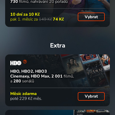
730
filmů
nahrávání 20 pořadů
10 dní za
10 Kč
Vybrat
pak 1. měsíc za
149 Kč
74 Kč
Extra
HBO, HBO2, HBO3
Cinemaxy, HBO Max
2 001
filmů
a
280
seriálů
Měsíc zdarma
Vybrat
poté 229 Kč měs.