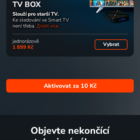
TV BOX
Slouží pro starší TV.
Ke sledování ve Smart TV
není třeba.
Zjistit více
jednorázově
Vybrat
1 899 Kč
Aktivovat za
10 Kč
Objevte nekončící