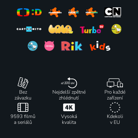
Bez
Nejdelší zpětné
Pro každé
závazku
zhlédnutí
zařízení
9593 filmů
Vysoká
Kdekoli
a seriálů
kvalita
v EU