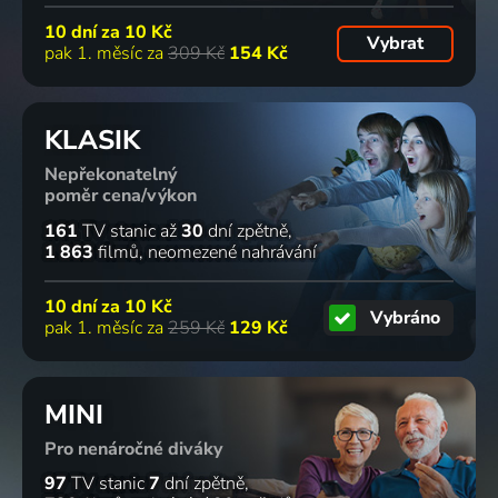
10 dní za
10 Kč
Vybrat
pak 1. měsíc za
309 Kč
154 Kč
KLASIK
Nepřekonatelný
poměr cena/výkon
161
TV stanic
až
30
dní zpětně
1 863
filmů
neomezené nahrávání
10 dní za
10 Kč
Vybráno
pak 1. měsíc za
259 Kč
129 Kč
MINI
Pro nenáročné diváky
97
TV stanic
7
dní zpětně