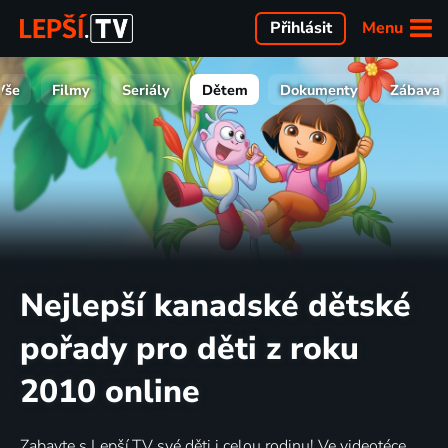
Menu
Přihlásit
Vše
Filmy
Seriály
Dětem
Dokumenty
Zábava
Nejlepší kanadské dětské
pořady pro děti z roku
2010 online
Zabavte s Lepší.TV své děti i celou rodinu! Ve videotéce