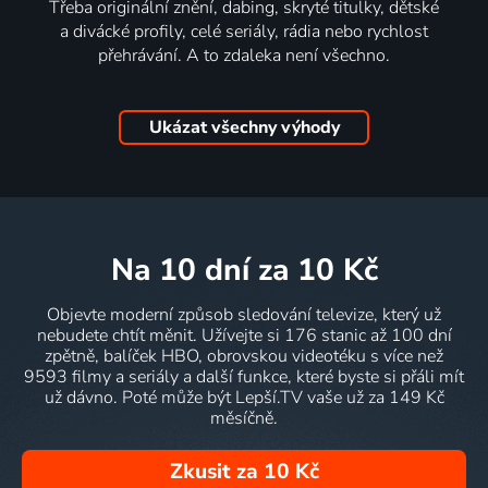
Třeba originální znění, dabing, skryté titulky, dětské
a divácké profily, celé seriály, rádia nebo rychlost
přehrávání. A to zdaleka není všechno.
Ukázat všechny výhody
na 10 dní
za 10 Kč
Objevte moderní způsob sledování televize, který už
nebudete chtít měnit. Užívejte si 176 stanic až 100 dní
zpětně, balíček HBO, obrovskou videotéku s více než
9593 filmy a seriály a další funkce, které byste si přáli mít
už dávno. Poté může být Lepší.TV vaše už za 149 Kč
měsíčně.
Zkusit za 10 Kč