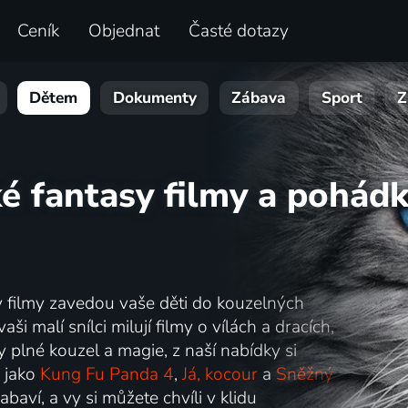
Ceník
Objednat
Časté dotazy
Dětem
Dokumenty
Zábava
Sport
Z
ké fantasy filmy a pohád
y filmy zavedou vaše děti do kouzelných
ši malí snílci milují filmy o vílách a dracích,
plné kouzel a magie, z naší nabídky si
 jako
Kung Fu Panda 4
,
Já, kocour
a
Sněžný
abaví, a vy si můžete chvíli v klidu