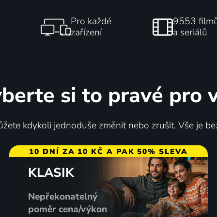
Pro každé
9553 film
zařízení
a seriálů
berte si to pravé pro 
žete kdykoli jednoduše změnit nebo zrušit. Vše je be
10 DNÍ ZA 10 KČ A PAK 50% SLEVA
KLASIK
Nepřekonatelný
poměr cena/výkon