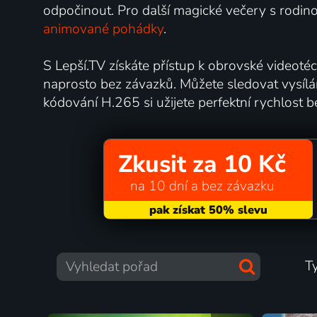
odpočinout. Pro další magické večery s rodi
animované pohádky
.
S Lepší.TV získáte přístup k obrovské videotéc
naprosto bez závazků. Můžete sledovat vysíl
kódování H.265 si užijete perfektní rychlost b
Zkusit za 10 Kč
na 10 dní a bez závazku
T