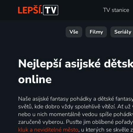
TV stanice
Vše
Filmy
Seriály
Nejlepší asijské děts
online
Naše asijské fantasy pohádky a dětské fantas
světů, kde dobro vždy spolehlivě vítězí. Ať už va
nebo u nich momentálně vedou spíše pohádky 
zaručeně vyberou. Pusťte jim oblíbené pořady
kluk a neviditelné město
, u kterých se skvěle z