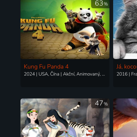
63
%
Kung Fu Panda 4
Já, koco
2024 | USA, Čína | Akční, Animovaný, Dobrodružný, Fantasy, Komedie, Rodinný
47
%