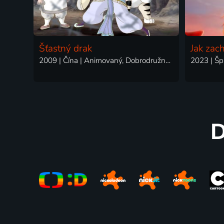
Šťastný drak
Jak zac
2009 | Čína | Animovaný, Dobrodružný, Fantasy, Rodinný
D