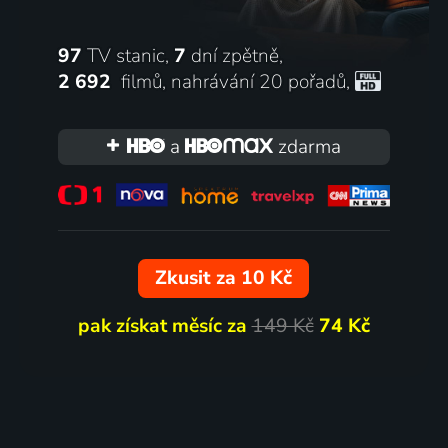
97
TV stanic,
7
dní zpětně,
2 692
filmů
,
nahrávání 20 pořadů
,
a
zdarma
Zkusit za 10 Kč
pak získat měsíc za
149 Kč
74 Kč