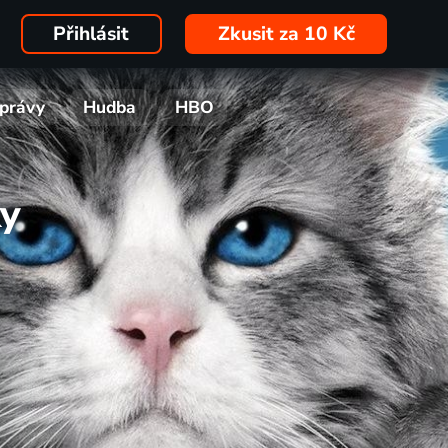
Přihlásit
Zkusit za 10 Kč
právy
Hudba
HBO
ky