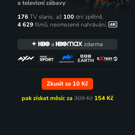
a televizní zábavy
176
TV stanic, až
100
dní zpětně,
4 629
filmů
,
neomezené nahrávání
,
a
zdarma
Zkusit za 10 Kč
pak získat měsíc za
309 Kč
154 Kč