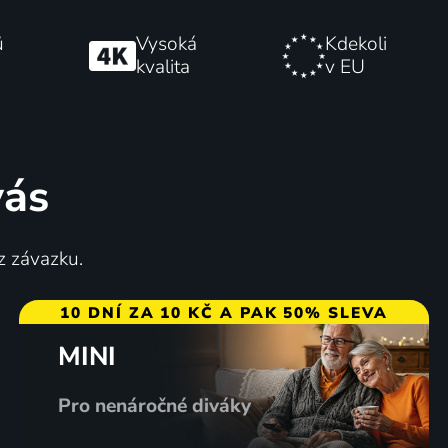
ů
Vysoká
Kdekoli
kvalita
v EU
vás
z závazku.
10 DNÍ ZA 10 KČ A PAK 50% SLEVA
MINI
Pro nenáročné diváky