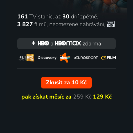
161
TV stanic, až
30
dní zpětně,
3 827
filmů
,
neomezené nahrávání
,
a
zdarma
Zkusit za 10 Kč
pak získat měsíc za
259 Kč
129 Kč