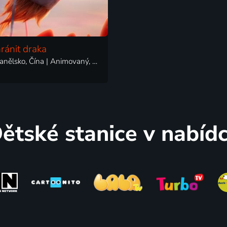
hránit draka
2023 | Španělsko, Čína | Animovaný, Dobrodružný, Fantasy
ětské stanice v nabíd