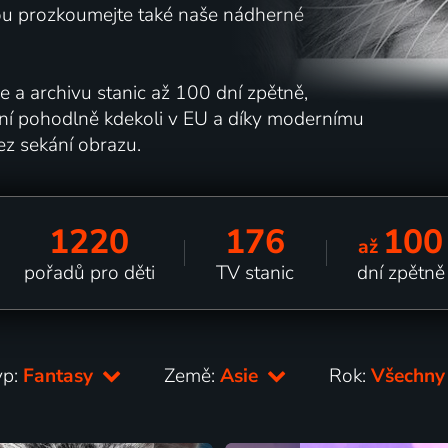
nou prozkoumejte také naše nádherné
e a archivu stanic až 100 dní zpětně,
ání pohodlně kdekoli v EU a díky modernímu
ez sekání obrazu.
1220
176
100
až
pořadů pro děti
TV stanic
dní zpětně
yp:
Fantasy
Země:
Asie
Rok:
Všechn