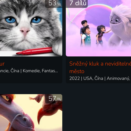
53
7 dílů
%
ur
Sněžný kluk a neviditeln
2016 | Francie, Čína | Komedie, Fantasy, Rodinný
město
57
%