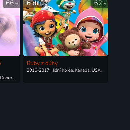
66
6 dílů
62
%
%
é
Ruby z dúhy
2016-2017 | Jižní Korea, Kanada, USA, Čína | Animovaný, Dobrodružný, Fantasy, Komedie, Pohádka, Rodinný
2022 | USA, Čína | Animovaný, Dobrodružný, Fantasy, Komedie, Rodinný