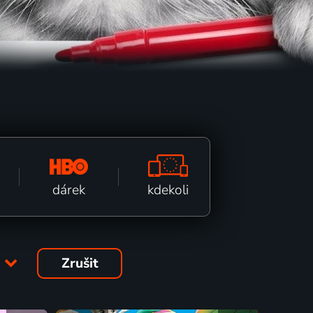
kdekoli
dárek
y
Zrušit