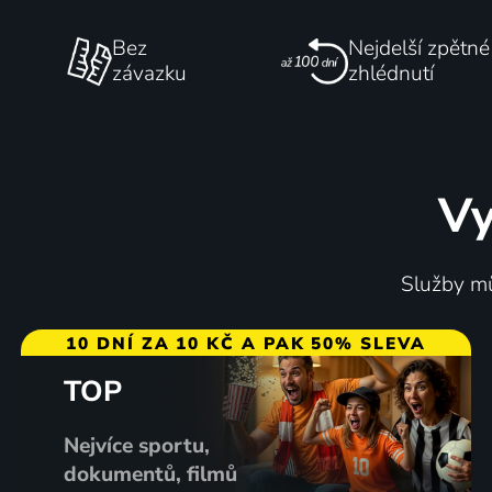
Bez
Nejdelší zpětné
závazku
zhlédnutí
Vy
Služby mů
10 DNÍ ZA 10 KČ A PAK 50% SLEVA
TOP
Nejvíce sportu,
dokumentů, filmů