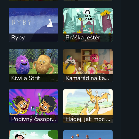
Ryby
Bráška ještěr
Kiwi a Strit
Kamarád na každý pád
Podivný časoprostor Sammyho a Rádže
Hádej, jak moc tě mám rád