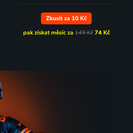
Zkusit za 10 Kč
pak získat měsíc za
149 Kč
74 Kč