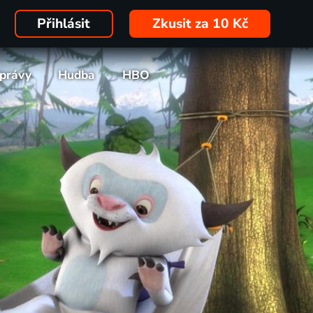
Přihlásit
Zkusit za 10 Kč
právy
Hudba
HBO