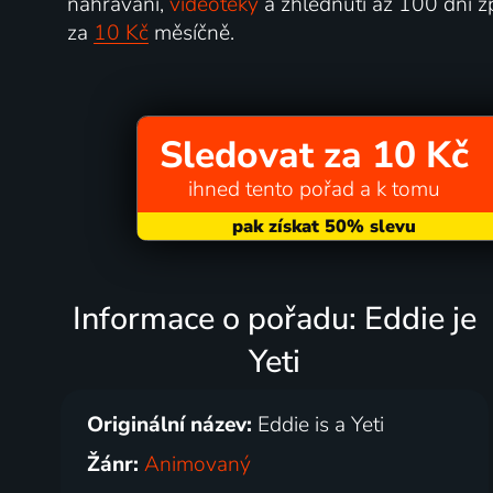
nahrávání,
videotéky
a zhlédnutí až 100 dní z
za
10 Kč
měsíčně.
Sledovat za 10 Kč
ihned tento pořad a k tomu
Informace o pořadu: Eddie je
Yeti
Originální název:
Eddie is a Yeti
Žánr:
Animovaný