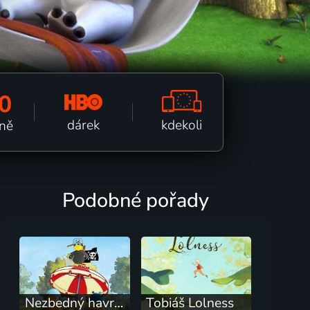
0
kdekoli
dárek
tně
Podobné pořady
Nezbedný havran
Tobiáš Lolness