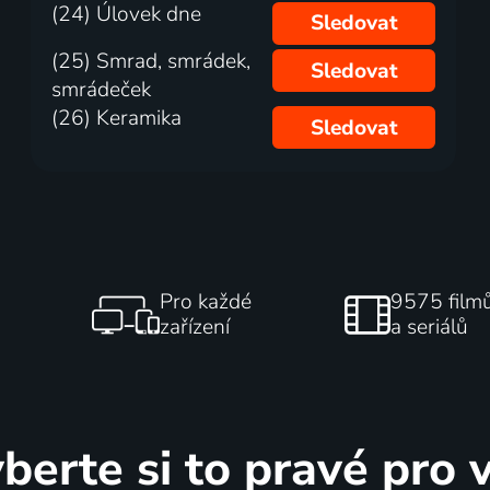
(24) Úlovek dne
Sledovat
(25) Smrad, smrádek,
Sledovat
smrádeček
(26) Keramika
Sledovat
Pro každé
9575 film
zařízení
a seriálů
berte si to pravé pro 