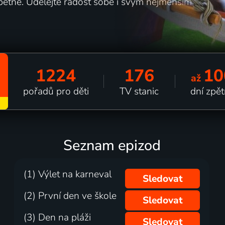
pětně. Udělejte radost sobě i svým nejmenším
1224
176
10
až
pořadů pro děti
TV stanic
dní zpě
Seznam epizod
(1) Výlet na karneval
Sledovat
(2) První den ve škole
Sledovat
(3) Den na pláži
Sledovat