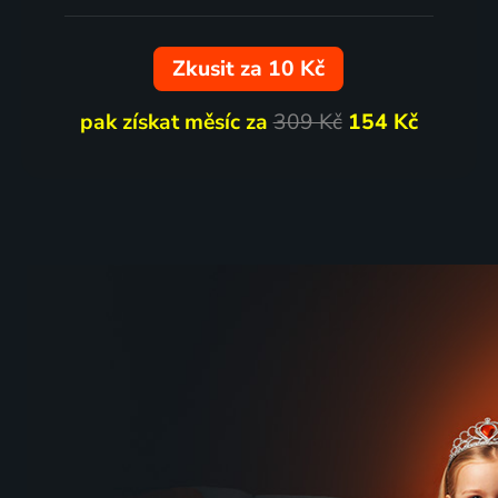
Zkusit za 10 Kč
pak získat měsíc za
309 Kč
154 Kč