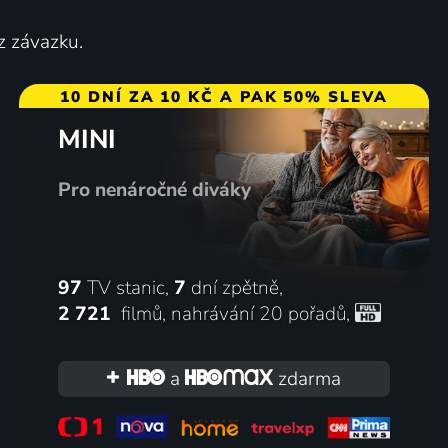
z závazku.
10 DNÍ ZA 10 KČ A PAK 50% SLEVA
MINI
Pro nenáročné diváky
97
TV stanic,
7
dní zpětně,
2 721
filmů
,
nahrávání 20 pořadů
,
a
zdarma