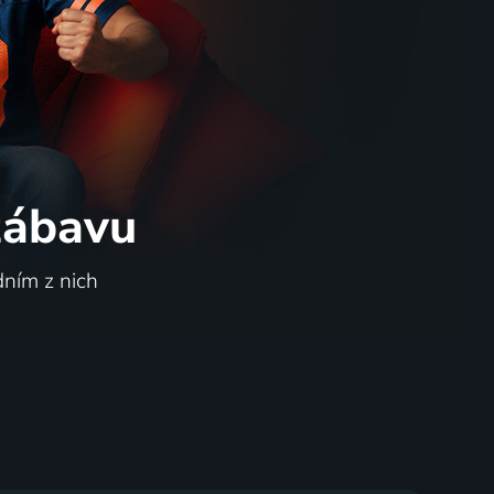
 zábavu
dním z nich