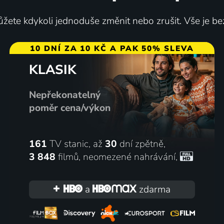
žete kdykoli jednoduše změnit nebo zrušit. Vše je be
10 DNÍ ZA 10 KČ A PAK 50% SLEVA
KLASIK
Nepřekonatelný
poměr cena/výkon
161
TV stanic, až
30
dní zpětně,
3 848
filmů
,
neomezené nahrávání
,
a
zdarma