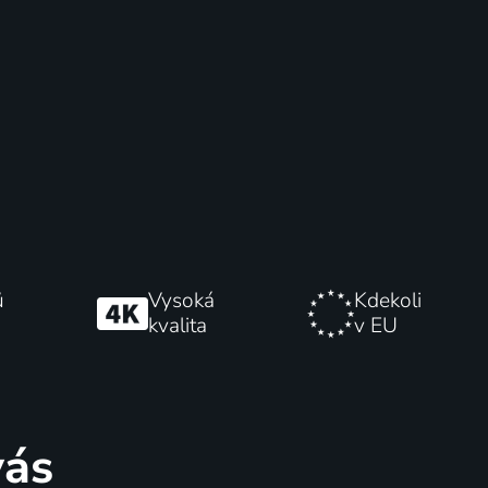
ů
Vysoká
Kdekoli
kvalita
v EU
vás