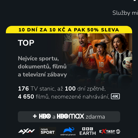
Služby mů
10 DNÍ ZA 10 KČ A PAK 50% SLEVA
TOP
Nejvíce sportu,
dokumentů, filmů
a televizní zábavy
176
TV stanic, až
100
dní zpětně,
4 650
filmů
,
neomezené nahrávání
,
a
zdarma