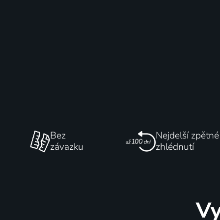
Bez
Nejdelší zpětné
závazku
zhlédnutí
Vy