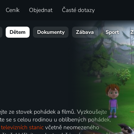
Ceník
Objednat
Časté dotazy
Dětem
Dokumenty
Zábava
Sport
Z
ejte ze stovek pohádek a filmů. Vyzkoušejte
te se s celou rodinou u oblíbených pohádek,
televizních stanic
včetně neomezeného