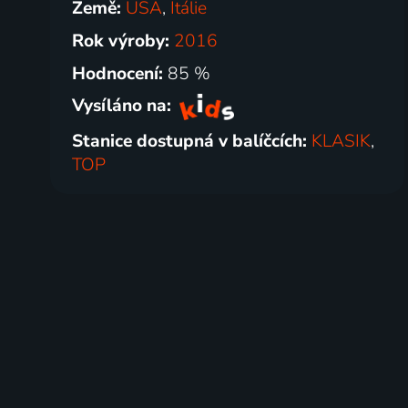
Země:
USA
,
Itálie
Rok výroby:
2016
Hodnocení:
85 %
Vysíláno na:
Stanice dostupná v balíčcích:
KLASIK
,
TOP