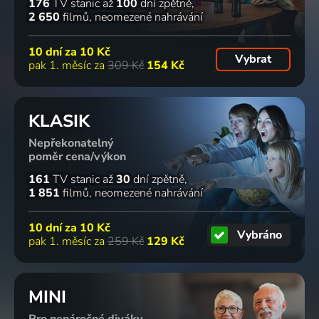
176
TV stanic
až
100
dní zpětně
2 650
filmů
neomezené nahrávání
10 dní za
10 Kč
Vybrat
pak 1. měsíc za
309 Kč
154 Kč
KLASIK
Nepřekonatelný
poměr cena/výkon
161
TV stanic
až
30
dní zpětně
1 851
filmů
neomezené nahrávání
10 dní za
10 Kč
Vybráno
pak 1. měsíc za
259 Kč
129 Kč
MINI
Pro nenáročné diváky