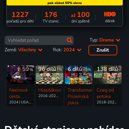
1227
176
100
až
dárek
pořadů pro děti
TV stanic
dní zpětně
Typ:
Drama
Země:
Všechny
Rok:
2024
Zrušit
59
96 dílů
69
6 dílů
38
138 dílů
76
%
%
%
%
Neonová
Hlasiťákovi
Transformers:
Craig od
cesta
2016-2026 | USA | Animovaný, Akční, Dobrodružný, Drama, Fantasy, Hudební, Komedie, Rodinný, Thriller
Pozemská
potoka
2024 | USA | Drama, Hudební, Rodinný
jiskra
2018-2024 | USA | Animovaný, Dobrodružný, Drama, Fantasy, Komedie, Pohádka, Rodinný, Akční, Science Fiction
2022-2024 | USA | Animovaný, Akční, Dobrodružný, Drama, Komedie, Rodinný, Science Fiction