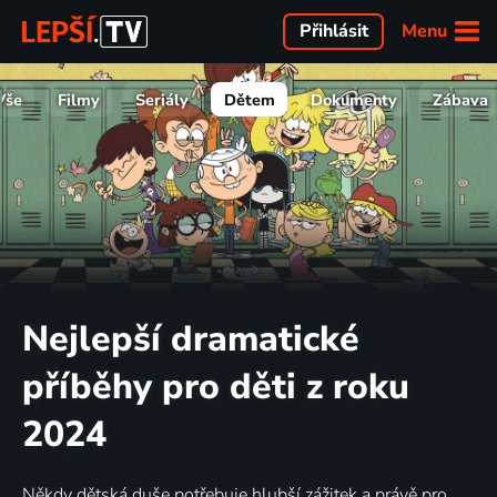
Menu
Přihlásit
Vše
Filmy
Seriály
Dětem
Dokumenty
Zábava
Nejlepší dramatické
příběhy pro děti z roku
2024
Někdy dětská duše potřebuje hlubší zážitek a právě pro