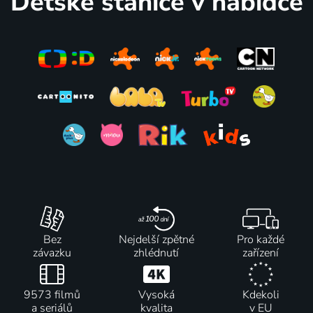
Dětské stanice v nabídce
Bez
Nejdelší zpětné
Pro každé
závazku
zhlédnutí
zařízení
9573 filmů
Vysoká
Kdekoli
a seriálů
kvalita
v EU