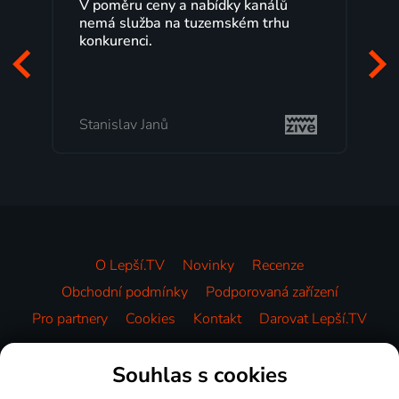
V poměru ceny a nabídky kanálů
Lepší.
nemá služba na tuzemském trhu
maximá
konkurenci.
progr
začáte
mi vyh
Stanislav Janů
Milad
O Lepší.TV
Novinky
Recenze
Obchodní podmínky
Podporovaná zařízení
Pro partnery
Cookies
Kontakt
Darovat Lepší.TV
Videotéka
Souhlas s cookies