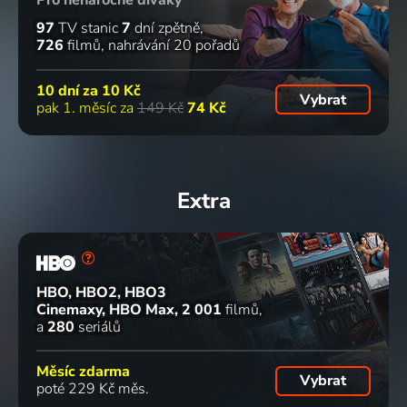
97
TV stanic
7
dní zpětně
726
filmů
nahrávání 20 pořadů
10 dní za
10 Kč
Vybrat
pak 1. měsíc za
149 Kč
74 Kč
Extra
HBO, HBO2, HBO3
Cinemaxy, HBO Max
2 001
filmů
a
280
seriálů
Měsíc zdarma
Vybrat
poté 229 Kč měs.