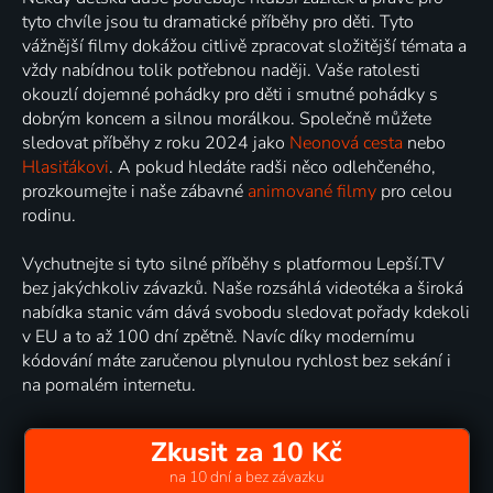
tyto chvíle jsou tu dramatické příběhy pro děti. Tyto
vážnější filmy dokážou citlivě zpracovat složitější témata a
vždy nabídnou tolik potřebnou naději. Vaše ratolesti
okouzlí dojemné pohádky pro děti i smutné pohádky s
dobrým koncem a silnou morálkou. Společně můžete
sledovat příběhy z roku 2024 jako
Neonová cesta
nebo
Hlasiťákovi
. A pokud hledáte radši něco odlehčeného,
prozkoumejte i naše zábavné
animované filmy
pro celou
rodinu.
Vychutnejte si tyto silné příběhy s platformou Lepší.TV
bez jakýchkoliv závazků. Naše rozsáhlá videotéka a široká
nabídka stanic vám dává svobodu sledovat pořady kdekoli
v EU a to až 100 dní zpětně. Navíc díky modernímu
kódování máte zaručenou plynulou rychlost bez sekání i
na pomalém internetu.
Zkusit za 10 Kč
na 10 dní a bez závazku