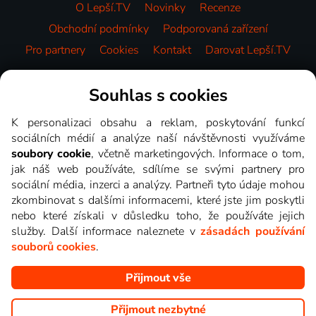
O Lepší.TV
Novinky
Recenze
Obchodní podmínky
Podporovaná zařízení
Pro partnery
Cookies
Kontakt
Darovat Lepší.TV
Videotéka
Souhlas s cookies
K personalizaci obsahu a reklam, poskytování funkcí
sociálních médií a analýze naší návštěvnosti využíváme
soubory cookie
, včetně marketingových. Informace o tom,
jak náš web používáte, sdílíme se svými partnery pro
sociální média, inzerci a analýzy. Partneři tyto údaje mohou
zkombinovat s dalšími informacemi, které jste jim poskytli
nebo které získali v důsledku toho, že používáte jejich
služby. Další informace naleznete v
zásadách používání
souborů cookies
.
Přijmout vše
Copyright © goNET s.r.o. Na tomto webu jsou zobrazovány
obrázky z pořadů TV stanic, které můžete sledovat v Lepší.TV.
Přijmout nezbytné