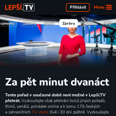
Menu
Přihlásit
kumenty
Zábava
Sport
Zprávy
Hudba
HBO
Za pět minut dvanáct
Tento pořad v současné době není možné v Lepší.TV
přehrát.
Vyzkoušejte však přehrání tisíců jiných pořadů,
filmů, seriálů, pohádek online a k tomu 176 českých
a zahraničních
TV stanic
živě i 30 dní zpětně. Vyzkoušejte