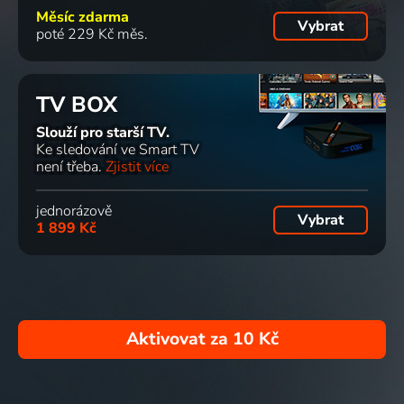
Měsíc zdarma
Vybrat
poté 229 Kč měs.
TV BOX
Slouží pro starší TV.
Ke sledování ve Smart TV
není třeba.
Zjistit více
jednorázově
Vybrat
1 899 Kč
Aktivovat za
10 Kč