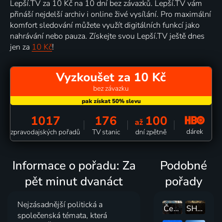
Lepší.TV za 10 Kč na 10 dní bez závazků. Lepší.TV vám
přináší nejdelší archiv i online živé vysílání. Pro maximální
komfort sledování můžete využít digitálních funkcí jako
nahrávání nebo pauza. Získejte svou Lepší.TV ještě dnes
jen za
10 Kč
!
Vyzkoušet za 10 Kč
bez závazku
1017
176
100
až
dárek
zpravodajských pořadů
TV stanic
dní zpětně
Informace o pořadu: Za
Podobné
pět minut dvanáct
pořady
Nejzásadnější politická a
Čekuj Česko
SHOWTIME
společenská témata, která