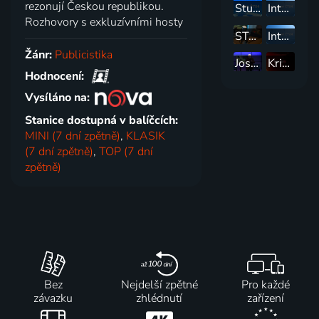
rezonují Českou republikou.
Studio ČT24
Interview ČT24
Rozhovory s exkluzívními hosty
START(UP)UJEME
Interview Speciál
Žánr:
Publicistika
Josef Klíma: Jak jsem přežil devadesátky
Krimi
Hodnocení:
Vysíláno na:
Stanice dostupná v balíčcích:
MINI (7 dní zpětně)
,
KLASIK
(7 dní zpětně)
,
TOP (7 dní
zpětně)
Bez
Nejdelší zpětné
Pro každé
závazku
zhlédnutí
zařízení