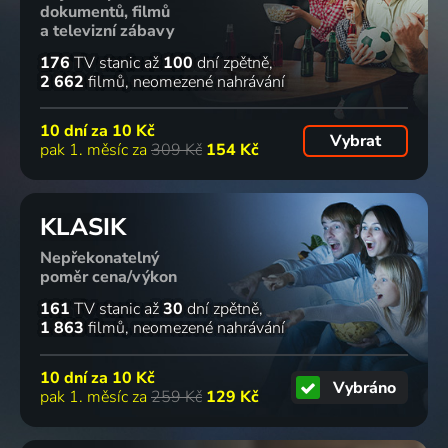
dokumentů, filmů
a televizní zábavy
176
TV stanic
až
100
dní zpětně
2 662
filmů
neomezené nahrávání
10 dní za
10 Kč
Vybrat
pak 1. měsíc za
309 Kč
154 Kč
KLASIK
Nepřekonatelný
poměr cena/výkon
161
TV stanic
až
30
dní zpětně
1 863
filmů
neomezené nahrávání
10 dní za
10 Kč
Vybráno
pak 1. měsíc za
259 Kč
129 Kč