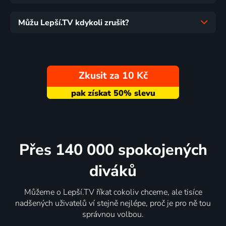
Můžu Lepší.TV kdykoli zrušit?
Zkusit za 10 Kč
Přes 140 000 spokojených
diváků
Můžeme o Lepší.TV říkat cokoliv chceme, ale tisíce
nadšených uživatelů ví stejně nejlépe, proč je pro ně tou
správnou volbou.