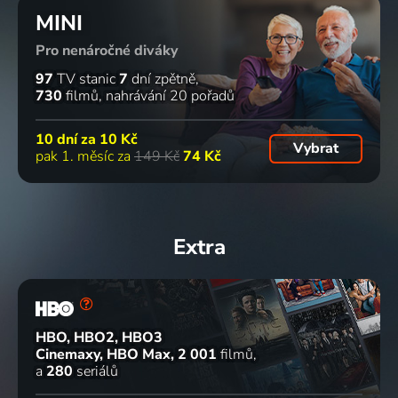
MINI
Pro nenáročné diváky
97
TV stanic
7
dní zpětně
730
filmů
nahrávání 20 pořadů
10 dní za
10 Kč
Vybrat
pak 1. měsíc za
149 Kč
74 Kč
Extra
HBO, HBO2, HBO3
Cinemaxy, HBO Max
2 001
filmů
a
280
seriálů