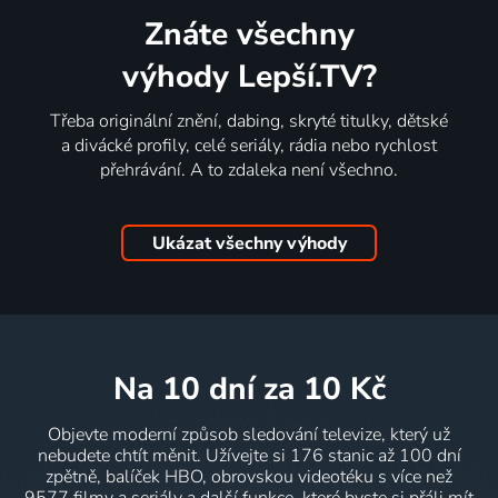
Znáte všechny
výhody Lepší.TV?
Třeba originální znění, dabing, skryté titulky, dětské
a divácké profily, celé seriály, rádia nebo rychlost
přehrávání. A to zdaleka není všechno.
Ukázat všechny výhody
na 10 dní
za 10 Kč
Objevte moderní způsob sledování televize, který už
nebudete chtít měnit. Užívejte si 176 stanic až 100 dní
zpětně, balíček HBO, obrovskou videotéku s více než
9577 filmy a seriály a další funkce, které byste si přáli mít