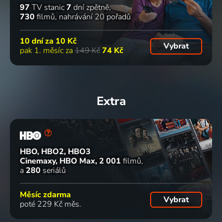
97
TV stanic
7
dní zpětně
730
filmů
nahrávání 20 pořadů
10 dní za
10 Kč
Vybrat
pak 1. měsíc za
149 Kč
74 Kč
Extra
HBO, HBO2, HBO3
Cinemaxy, HBO Max
2 001
filmů
a
280
seriálů
Měsíc zdarma
Vybrat
poté 229 Kč měs.