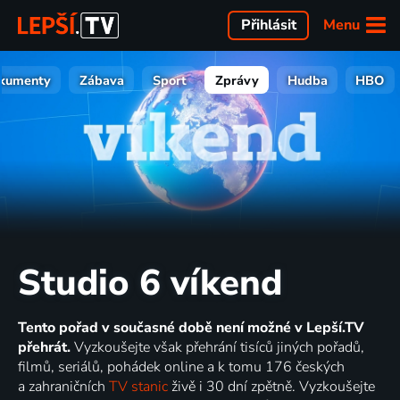
Menu
Přihlásit
kumenty
Zábava
Sport
Zprávy
Hudba
HBO
Studio 6 víkend
Tento pořad v současné době není možné v Lepší.TV
přehrát.
Vyzkoušejte však přehrání tisíců jiných pořadů,
filmů, seriálů, pohádek online a k tomu 176 českých
a zahraničních
TV stanic
živě i 30 dní zpětně. Vyzkoušejte