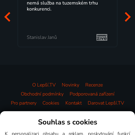
nemá služba na tuzemském trhu
konkurenci.
Stanislav Janů
O Lepší.TV
Novinky
Recenze
Obchodní podmínky
Podporovaná zařízení
Pro partnery
Cookies
Kontakt
Darovat Lepší.TV
Videotéka
Souhlas s cookies
K personalizaci obsahu a reklam, poskytování funkcí