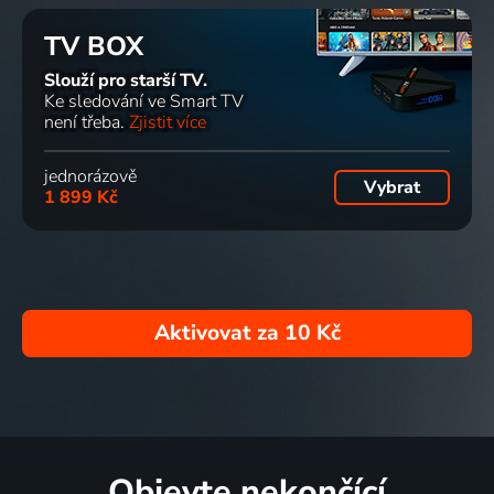
TV BOX
Slouží pro starší TV.
Ke sledování ve Smart TV
není třeba.
Zjistit více
jednorázově
Vybrat
1 899 Kč
Aktivovat za
10 Kč
Objevte nekončící