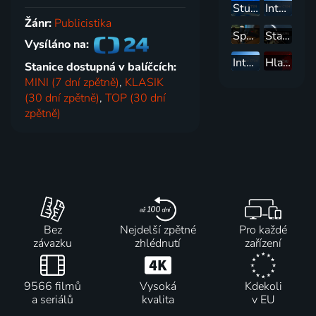
Studio ČT24
Interview ČT24
Žánr:
Publicistika
Speciál: Dění týdne
Start[UP]ujeme
Vysíláno na:
Interview Speciál
Hlasy zločinu
Stanice dostupná v balíčcích:
MINI (7 dní zpětně)
,
KLASIK
(30 dní zpětně)
,
TOP (30 dní
zpětně)
Bez
Nejdelší zpětné
Pro každé
závazku
zhlédnutí
zařízení
9566 filmů
Vysoká
Kdekoli
a seriálů
kvalita
v EU