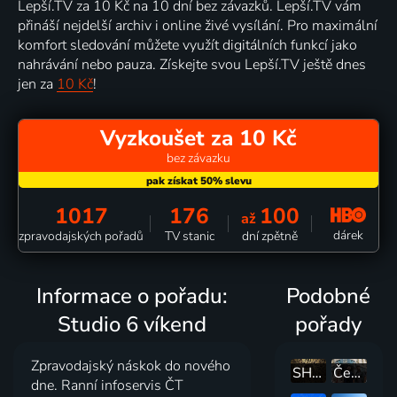
Lepší.TV za 10 Kč na 10 dní bez závazků. Lepší.TV vám
přináší nejdelší archiv i online živé vysílání. Pro maximální
komfort sledování můžete využít digitálních funkcí jako
nahrávání nebo pauza. Získejte svou Lepší.TV ještě dnes
jen za
10 Kč
!
Vyzkoušet za 10 Kč
bez závazku
1017
176
100
až
dárek
zpravodajských pořadů
TV stanic
dní zpětně
Informace o pořadu:
Podobné
Studio 6 víkend
pořady
Zpravodajský náskok do nového
SHOWTIME
Čekuj Česko
dne. Ranní infoservis ČT