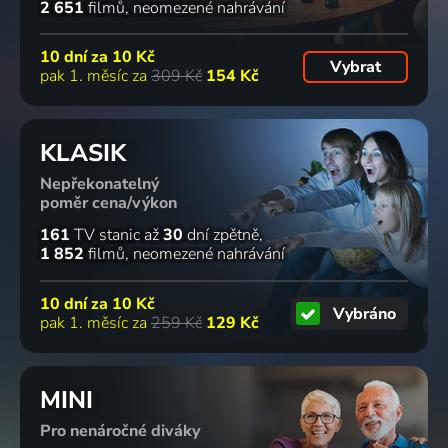
2 651
filmů
neomezené nahrávání
10 dní za
10 Kč
Vybrat
pak 1. měsíc za
309 Kč
154 Kč
KLASIK
Nepřekonatelný
poměr cena/výkon
161
TV stanic
až
30
dní zpětně
1 852
filmů
neomezené nahrávání
10 dní za
10 Kč
Vybráno
pak 1. měsíc za
259 Kč
129 Kč
MINI
Pro nenáročné diváky