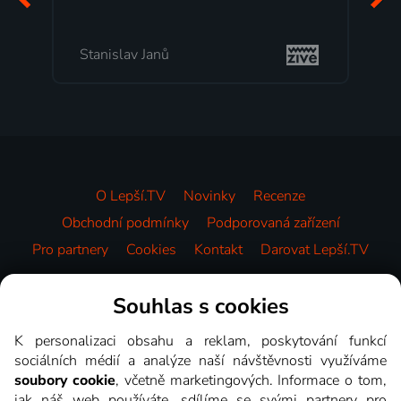
Stanislav Janů
O Lepší.TV
Novinky
Recenze
Obchodní podmínky
Podporovaná zařízení
Pro partnery
Cookies
Kontakt
Darovat Lepší.TV
Videotéka
Souhlas s cookies
K personalizaci obsahu a reklam, poskytování funkcí
sociálních médií a analýze naší návštěvnosti využíváme
soubory cookie
, včetně marketingových. Informace o tom,
jak náš web používáte, sdílíme se svými partnery pro