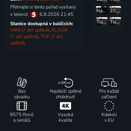
Přehrajte si tento pořad vysílaný
Nabídka práce
27. schůze Poslanecké sněmovny
v televizi
6.8.2026 21:45
Tisková konference vládní koalice po jednání o stavebním zákonu
Tisková konference ODS k tématům jednání vlády
Stanice dostupná v balíčcích:
MINI (7 dní zpětně)
,
KLASIK
(7 dní zpětně)
,
TOP (7 dní
zpětně)
Bez
Nejdelší zpětné
Pro každé
závazku
zhlédnutí
zařízení
9575 filmů
Vysoká
Kdekoli
a seriálů
kvalita
v EU