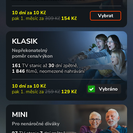
10 dní za
10 Kč
Vybrat
pak 1. měsíc za
309 Kč
154 Kč
KLASIK
Nepřekonatelný
poměr cena/výkon
161
TV stanic
až
30
dní zpětně
1 846
filmů
neomezené nahrávání
10 dní za
10 Kč
Vybráno
pak 1. měsíc za
259 Kč
129 Kč
MINI
Pro nenáročné diváky