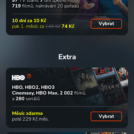
97
TV stanic
7
dní zpětně
719
filmů
nahrávání 20 pořadů
10 dní za
10 Kč
Vybrat
pak 1. měsíc za
149 Kč
74 Kč
Extra
HBO, HBO2, HBO3
Cinemaxy, HBO Max
2 002
filmů
a
280
seriálů
Měsíc zdarma
Vybrat
poté 229 Kč měs.