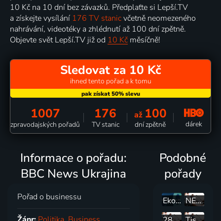
10 Kč na 10 dní bez závazků. Předplaťte si Lepší.TV
a získejte vysílání
176 TV stanic
včetně neomezeného
nahrávání, videotéky a zhlédnutí až 100 dní zpětně.
Objevte svět Lepší.TV již od
10 Kč
měsíčně!
Sledovat za 10 Kč
ihned tento pořad a k tomu
1007
176
100
až
dárek
zpravodajských pořadů
TV stanic
dní zpětně
Informace o pořadu:
Podobné
BBC News Ukrajina
pořady
Pořad o businessu
Ekonomika ČT24
NEDĚLNÍ SPECIÁL: Česká politika
Žánr:
Politika
,
Business
28. schůze Poslanecké sněmovny
Tisková konference poslaneckého klubu ODS