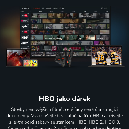
HBO jako dárek
Stovky nejnovějších filmů, celé řady seriálů a strhující
dokumenty. Vyzkoušejte bezplatně balíček HBO a užívejte
si extra porci zábavy se stanicemi HBO, HBO 2, HBO 3,
Cinemax 1 a Cinemax 2 a přístup do obrovské videotéky