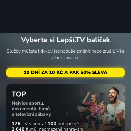
Vyberte si Lepší.TV balíček
Služby můžete kdykoli jednoduše změnit nebo zrušit. Vše
je bez závazku.
10 DNÍ ZA 10 KČ A PAK 50% SLEVA
TOP
Nejvíce sportu,
dokumentů, filmů
a televizní zábavy
176
TV stanic
až
100
dní zpětně
2 648
filmů
neomezené nahrávání