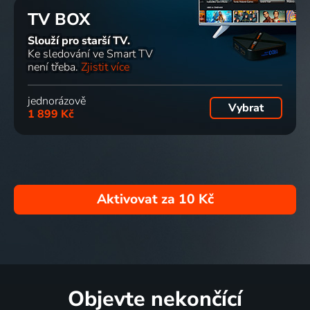
TV BOX
Slouží pro starší TV.
Ke sledování ve Smart TV
není třeba.
Zjistit více
jednorázově
Vybrat
1 899 Kč
Aktivovat za
10 Kč
Objevte nekončící