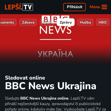
Menu
Přihlásit
kumenty
Zábava
Sport
Zprávy
Hudba
HBO
Sledovat online
BBC News Ukrajina
Sledujte
BBC News Ukrajina online
. Lepší.TV vám
přináší nejčerstvější kauzy, zpravodajství či publicistické
pořady online, kdykoliv máte čas. Vyzkoušejte Lepší.TV za