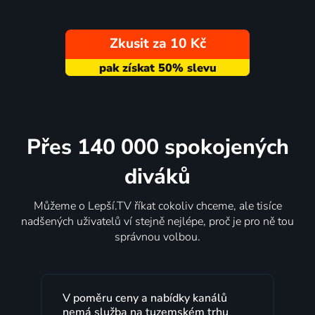
Zkusit za 10 Kč
Přes 140 000 spokojených
diváků
Můžeme o Lepší.TV říkat cokoliv chceme, ale tisíce
nadšených uživatelů ví stejně nejlépe, proč je pro ně tou
správnou volbou.
V poměru ceny a nabídky kanálů
nemá služba na tuzemském trhu