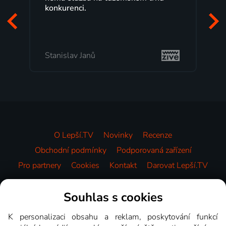
konkurenci.
Stanislav Janů
O Lepší.TV
Novinky
Recenze
Obchodní podmínky
Podporovaná zařízení
Pro partnery
Cookies
Kontakt
Darovat Lepší.TV
Videotéka
Souhlas s cookies
K personalizaci obsahu a reklam, poskytování funkcí