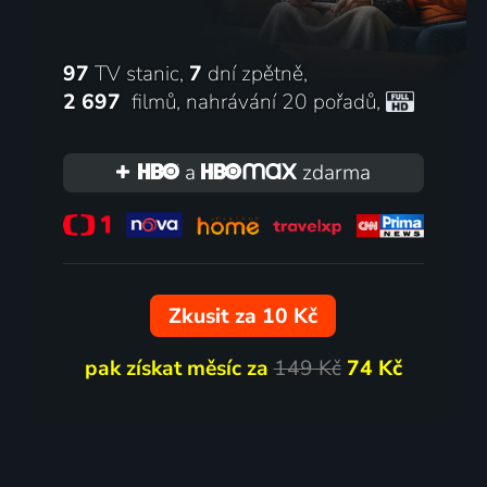
97
TV stanic,
7
dní zpětně,
2 697
filmů
,
nahrávání 20 pořadů
,
a
zdarma
Zkusit za 10 Kč
pak získat měsíc za
149 Kč
74 Kč