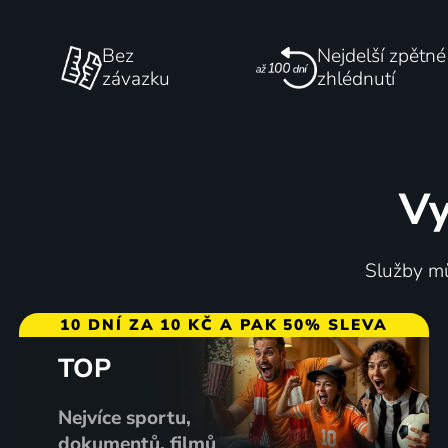
Bez
Nejdelší zpětné
závazku
zhlédnutí
Vy
Služby mů
10 DNÍ ZA 10 KČ A PAK 50% SLEVA
TOP
Nejvíce sportu,
dokumentů, filmů