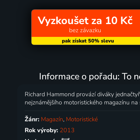
Vyzkoušet za 10 Kč
bez závazku
Informace o pořadu: To n
Richard Hammond provází diváky jednačtyři
nejznámějšího motoristického magazínu na s
Žánr:
Magazín
,
Motoristické
Rok výroby:
2013