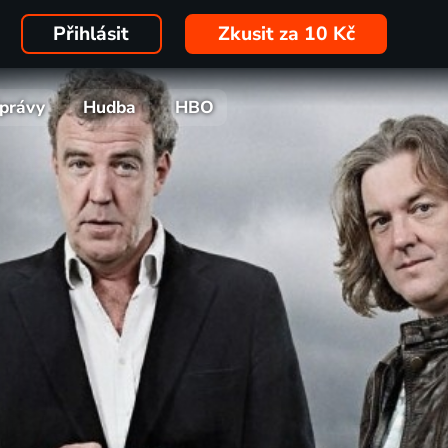
Přihlásit
Zkusit za 10 Kč
právy
Hudba
HBO