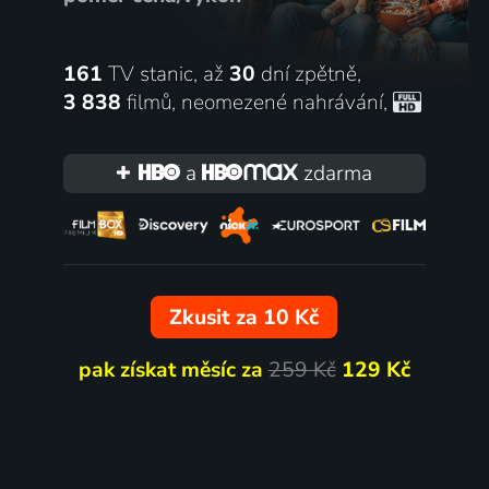
161
TV stanic, až
30
dní zpětně,
3 838
filmů
,
neomezené nahrávání
,
a
zdarma
Zkusit za 10 Kč
pak získat měsíc za
259 Kč
129 Kč