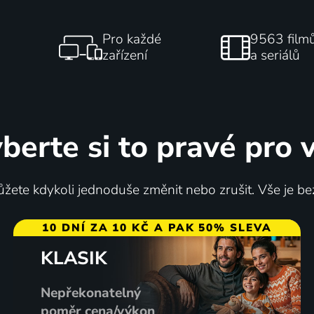
Pro každé
9563 film
zařízení
a seriálů
berte si to pravé pro 
žete kdykoli jednoduše změnit nebo zrušit. Vše je be
10 DNÍ ZA 10 KČ A PAK 50% SLEVA
KLASIK
Nepřekonatelný
poměr cena/výkon