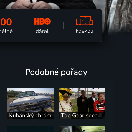
100
kdekoli
dárek
pětně
Podobné pořady
Kubánský chróm
Top Gear speciál: Nejlepší závody