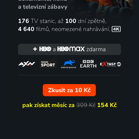
a televizní zábavy
176
TV stanic, až
100
dní zpětně,
4 640
filmů
,
neomezené nahrávání
,
a
zdarma
Zkusit za 10 Kč
pak získat měsíc za
309 Kč
154 Kč