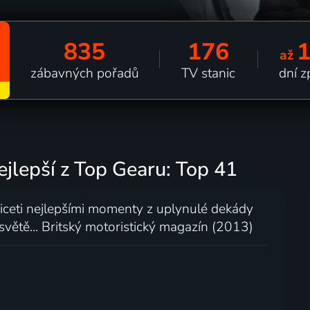
835
176
až
zábavných pořadů
TV stanic
dní z
ejlepší z Top Gearu: Top 41
ceti nejlepšími momenty z uplynulé dekády
větě... Britský motoristický magazín (2013)