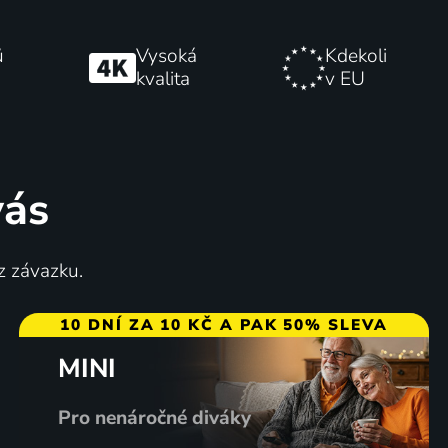
ů
Vysoká
Kdekoli
kvalita
v EU
vás
z závazku.
10 DNÍ ZA 10 KČ A PAK 50% SLEVA
MINI
Pro nenáročné diváky