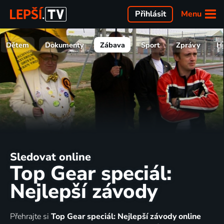
Menu
Přihlásit
Dětem
Dokumenty
Zábava
Sport
Zprávy
H
Sledovat online
Top Gear speciál:
Nejlepší závody
Přehrajte si
Top Gear speciál: Nejlepší závody online