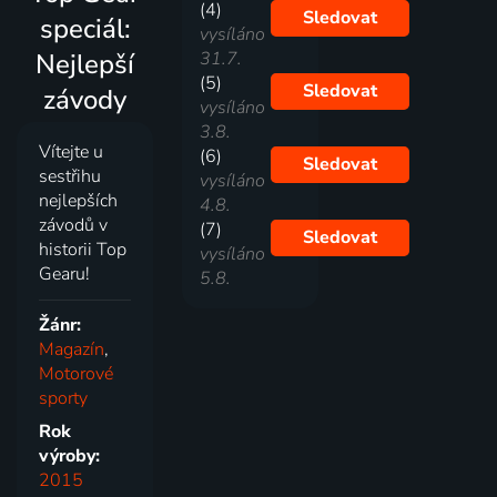
(4)
Sledovat
speciál:
vysíláno
Nejlepší
31.7.
(5)
Sledovat
závody
vysíláno
3.8.
Vítejte u
(6)
Sledovat
sestřihu
vysíláno
nejlepších
4.8.
závodů v
(7)
Sledovat
historii Top
vysíláno
Gearu!
5.8.
Žánr:
Magazín
,
Motorové
sporty
Rok
výroby:
2015