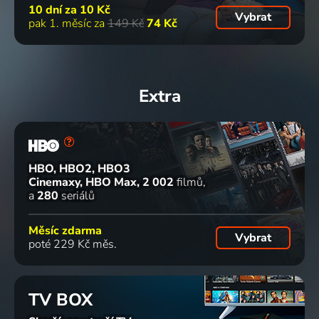
10 dní za
10 Kč
Vybrat
pak 1. měsíc za
149 Kč
74 Kč
Extra
HBO, HBO2, HBO3
Cinemaxy, HBO Max
2 002
filmů
a
280
seriálů
Měsíc zdarma
Vybrat
poté 229 Kč měs.
TV BOX