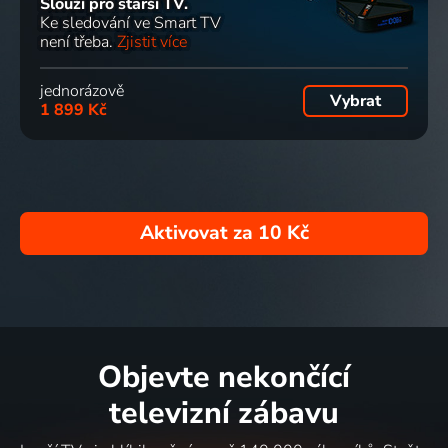
Slouží pro starší TV.
Ke sledování ve Smart TV
není třeba.
Zjistit více
jednorázově
Vybrat
1 899 Kč
Aktivovat za
10 Kč
Objevte nekončící
televizní zábavu