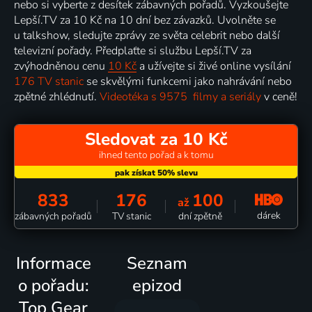
nebo si vyberte z desítek zábavných pořadů. Vyzkoušejte
Lepší.TV za 10 Kč na 10 dní bez závazků. Uvolněte se
u talkshow, sledujte zprávy ze světa celebrit nebo další
televizní pořady. Předplaťte si službu Lepší.TV za
zvýhodněnou cenu
10 Kč
a užívejte si živé online vysílání
176 TV stanic
se skvělými funkcemi jako nahrávání nebo
zpětné zhlédnutí.
Videotéka s 9575 filmy a seriály
v ceně!
Sledovat za 10 Kč
ihned tento pořad a k tomu
833
176
100
až
dárek
zábavných pořadů
TV stanic
dní zpětně
Informace
Seznam
o pořadu:
epizod
Top Gear