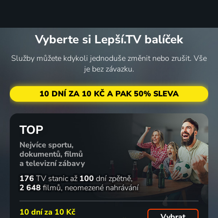
Vyberte si Lepší.TV balíček
Služby můžete kdykoli jednoduše změnit nebo zrušit. Vše
je bez závazku.
10 DNÍ ZA 10 KČ A PAK 50% SLEVA
TOP
Nejvíce sportu,
dokumentů, filmů
a televizní zábavy
176
TV stanic
až
100
dní zpětně
2 648
filmů
neomezené nahrávání
10 dní za
10 Kč
Vybrat