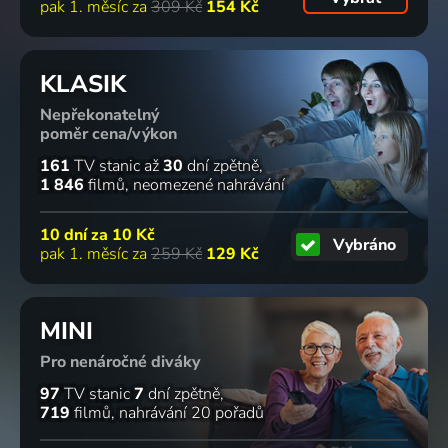
pak 1. měsíc za
309 Kč
154 Kč
KLASIK
Nepřekonatelný
poměr cena/výkon
161
TV stanic
až
30
dní zpětně
1 846
filmů
neomezené nahrávání
10 dní za
10 Kč
Vybráno
pak 1. měsíc za
259 Kč
129 Kč
MINI
Pro nenáročné diváky
97
TV stanic
7
dní zpětně
719
filmů
nahrávání 20 pořadů