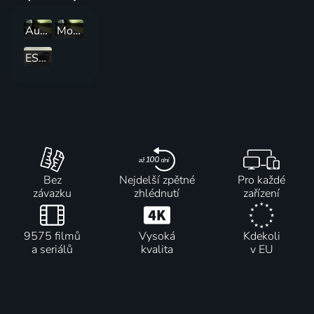
Autožurnál
Motoring
ESET Cup 2023 - Brno - BOSS GP F1 Show
Bez
Nejdelší zpětné
Pro každé
závazku
zhlédnutí
zařízení
9575 filmů
Vysoká
Kdekoli
a seriálů
kvalita
v EU