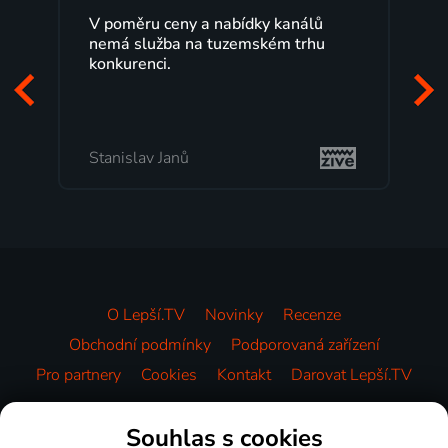
kanálů
Lepší.TV sleduji už několik let s
m trhu
maximální spokojeností. Velký výběr
programů a nemuset běžet k TV na
začátek programu, to je přesně to, co
mi vyhovuje.
Milada Tomešová
O Lepší.TV
Novinky
Recenze
Obchodní podmínky
Podporovaná zařízení
Pro partnery
Cookies
Kontakt
Darovat Lepší.TV
Videotéka
Souhlas s cookies