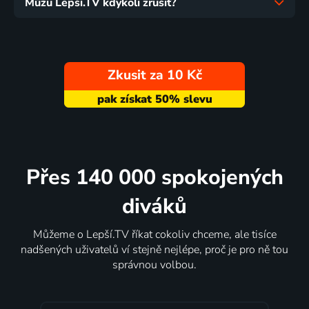
Můžu Lepší.TV kdykoli zrušit?
Zkusit za 10 Kč
Přes 140 000 spokojených
diváků
Můžeme o Lepší.TV říkat cokoliv chceme, ale tisíce
nadšených uživatelů ví stejně nejlépe, proč je pro ně tou
správnou volbou.