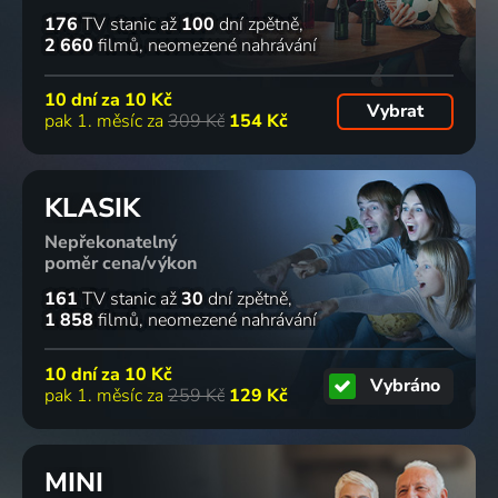
176
TV stanic
až
100
dní zpětně
2 660
filmů
neomezené nahrávání
10 dní za
10 Kč
Vybrat
pak 1. měsíc za
309 Kč
154 Kč
KLASIK
Nepřekonatelný
poměr cena/výkon
161
TV stanic
až
30
dní zpětně
1 858
filmů
neomezené nahrávání
10 dní za
10 Kč
Vybráno
pak 1. měsíc za
259 Kč
129 Kč
MINI