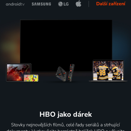
Další zařízení
HBO jako dárek
Stovky nejnovějších filmů, celé řady seriálů a strhující