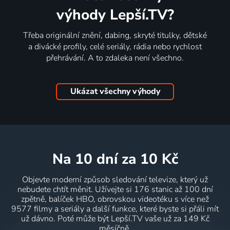
výhody Lepší.TV?
Třeba originální znění, dabing, skryté titulky, dětské
a divácké profily, celé seriály, rádia nebo rychlost
přehrávání. A to zdaleka není všechno.
Ukázat všechny výhody
na 10 dní
za 10 Kč
Objevte moderní způsob sledování televize, který už
nebudete chtít měnit. Užívejte si 176 stanic až 100 dní
zpětně, balíček HBO, obrovskou videotéku s více než
9577 filmy a seriály a další funkce, které byste si přáli mít
už dávno. Poté může být Lepší.TV vaše už za 149 Kč
měsíčně.