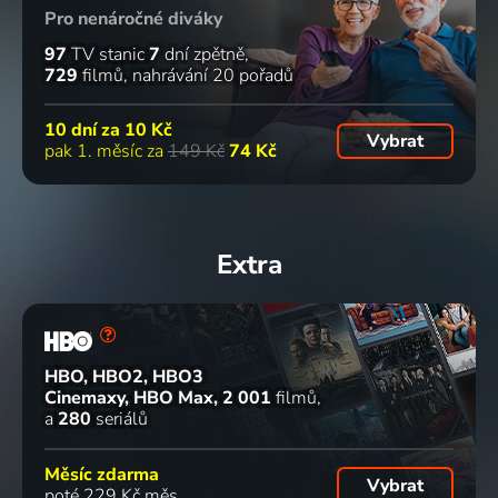
Pro nenáročné diváky
97
TV stanic
7
dní zpětně
729
filmů
nahrávání 20 pořadů
10 dní za
10 Kč
Vybrat
pak 1. měsíc za
149 Kč
74 Kč
Extra
HBO, HBO2, HBO3
Cinemaxy, HBO Max
2 001
filmů
a
280
seriálů
Měsíc zdarma
Vybrat
poté 229 Kč měs.