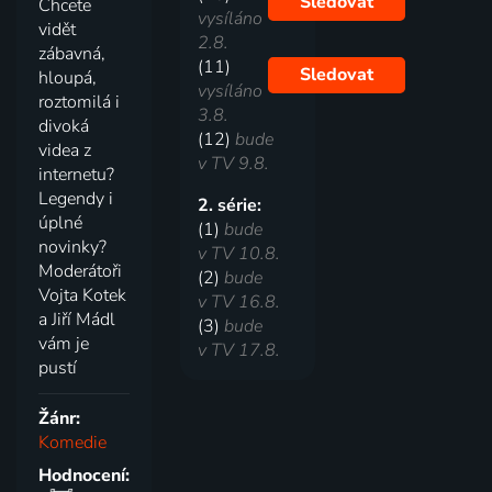
Sledovat
Chcete
vysíláno
vidět
2.8.
zábavná,
(11)
Sledovat
hloupá,
vysíláno
roztomilá i
3.8.
divoká
(12)
bude
videa z
v TV 9.8.
internetu?
Legendy i
2. série:
úplné
(1)
bude
novinky?
v TV 10.8.
Moderátoři
(2)
bude
Vojta Kotek
v TV 16.8.
a Jiří Mádl
(3)
bude
vám je
v TV 17.8.
pustí
Žánr:
Komedie
Hodnocení: