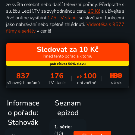
ze světa celebrit nebo další televizní pořady. Předplaťte si
službu Lepší.TV za zvýhodněnou cenu
10 Kč
a užívejte si
živé online vysílání
176 TV stanic
se skvělými funkcemi
jako nahrávání nebo zpětné zhlédnutí.
Videotéka s 9577
filmy a seriály
v ceně!
Sledovat za 10 Kč
ihned tento pořad a k tomu
837
176
100
až
dárek
zábavných pořadů
TV stanic
dní zpětně
Informace
Seznam
o pořadu:
epizod
Stahovák
1. série:
(10)