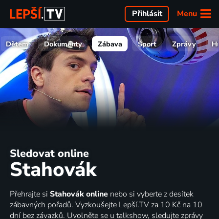
Menu
Přihlásit
Dětem
Dokumenty
Zábava
Sport
Zprávy
H
Sledovat online
Stahovák
Přehrajte si
Stahovák online
nebo si vyberte z desítek
zábavných pořadů. Vyzkoušejte Lepší.TV za 10 Kč na 10
dní bez závazků. Uvolněte se u talkshow, sledujte zprávy