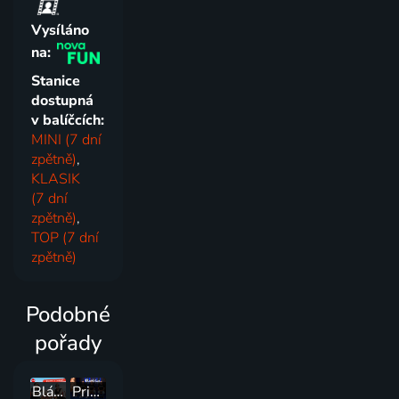
Vysíláno
na:
Stanice
dostupná
v balíčcích:
MINI (7 dní
zpětně)
,
KLASIK
(7 dní
zpětně)
,
TOP (7 dní
zpětně)
Podobné
pořady
Blázen na cestách
Prima Partička