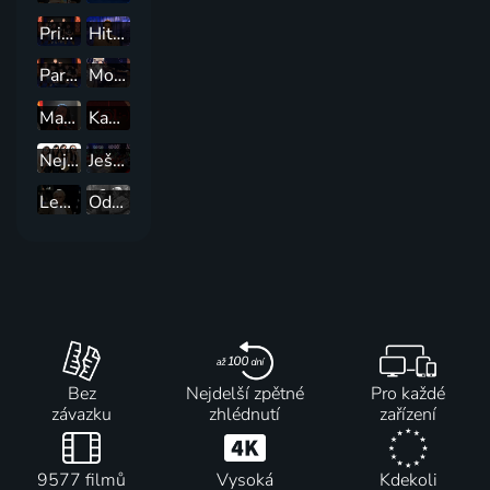
Prima Pauza: Partička
Hitparáda televizní zábavy
Partička
Možná přijde i kouzelník
Manéž Bolka Polívky
Kanadská soda
Nejzábavnější domácí videa
Ještě jednou Galashow 60
Legendární historky
Odkud já vás znám
Bez
Nejdelší zpětné
Pro každé
závazku
zhlédnutí
zařízení
9577 filmů
Vysoká
Kdekoli