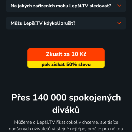
Na jakých zařízeních mohu Lepší.TV sledovat?
Můžu Lepší.TV kdykoli zrušit?
Zkusit za 10 Kč
Přes 140 000 spokojených
diváků
Můžeme o Lepší.TV říkat cokoliv chceme, ale tisíce
nadšených uživatelů ví stejně nejlépe, proč je pro ně tou