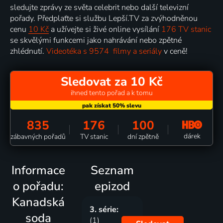
sledujte zprávy ze světa celebrit nebo další televizní
pořady. Předplaťte si službu Lepší.TV za zvýhodněnou
cenu
10 Kč
a užívejte si živé online vysílání
176 TV stanic
se skvělými funkcemi jako nahrávání nebo zpětné
zhlédnutí.
Videotéka s 9574 filmy a seriály
v ceně!
Sledovat za 10 Kč
ihned tento pořad a k tomu
835
176
100
dárek
zábavných pořadů
TV stanic
dní zpětně
Informace
Seznam
o pořadu:
epizod
Kanadská
3. série:
soda
(1)