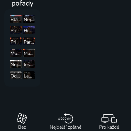
pořady
Blázen na cestách
Nejlepší trapasy
Prima Partička
Hitparáda televizní zábavy
Prima Pauza: Partička
Partička
Možná přijde i kouzelník
Manéž Bolka Polívky
Nejzábavnější domácí videa
Ještě jednou Galashow 60
Odkud já vás znám
Legendární historky
Bez
Nejdelší zpětné
Pro každé