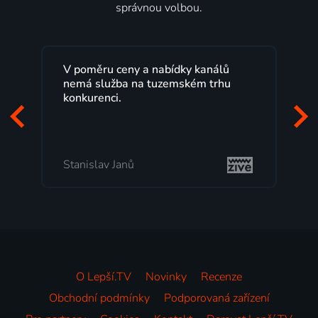
správnou volbou.
ů
Lepší.TV sleduji už několik let s
u
maximální spokojeností. Velký výběr
programů a nemuset běžet k TV na
začátek programu, to je přesně to, co
mi vyhovuje.
Milada Tomešová
O Lepší.TV
Novinky
Recenze
Obchodní podmínky
Podporovaná zařízení