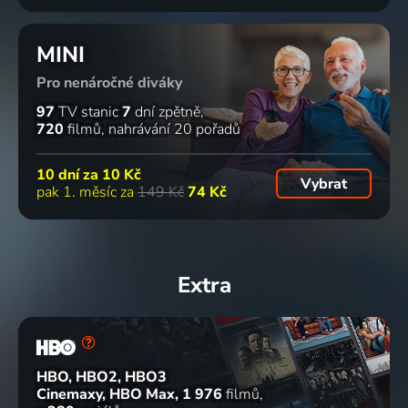
MINI
Pro nenáročné diváky
97
TV stanic
7
dní zpětně
720
filmů
nahrávání 20 pořadů
10 dní za
10 Kč
Vybrat
pak 1. měsíc za
149 Kč
74 Kč
Extra
HBO, HBO2, HBO3
Cinemaxy, HBO Max
1 976
filmů