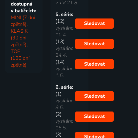
v TV 21.8.
dostupná
v balíčcích:
5. série:
MINI (7 dní
(12)
Sledovat
zpětně)
,
vysíláno
KLASIK
10.4.
(30 dní
(13)
Sledovat
zpětně)
,
vysíláno
TOP
24.4.
(100 dní
(14)
Sledovat
zpětně)
vysíláno
1.5.
6. série:
(1)
Sledovat
vysíláno
8.5.
(2)
Sledovat
vysíláno
15.5.
(3)
Sledovat