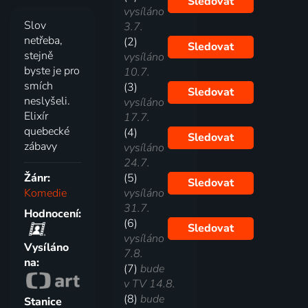
Sledovat
vysíláno
Slov
3.7.
netřeba,
(2)
Sledovat
stejně
vysíláno
byste je pro
10.7.
smích
(3)
Sledovat
neslyšeli.
vysíláno
Elixír
17.7.
quebecké
(4)
Sledovat
zábavy
vysíláno
24.7.
Žánr:
(5)
Sledovat
Komedie
vysíláno
31.7.
Hodnocení:
(6)
Sledovat
vysíláno
Vysíláno
7.8.
na:
(7)
bude
v TV 14.8.
(8)
bude
Stanice