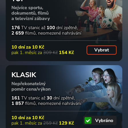
Nejvíce sportu,
dokumentů, filmů
a televizní zábavy
176
TV stanic
až
100
dní zpětně
2 659
filmů
neomezené nahrávání
10 dní za
10 Kč
Vybrat
pak 1. měsíc za
309 Kč
154 Kč
KLASIK
Nepřekonatelný
poměr cena/výkon
161
TV stanic
až
30
dní zpětně
1 857
filmů
neomezené nahrávání
10 dní za
10 Kč
Vybráno
pak 1. měsíc za
259 Kč
129 Kč