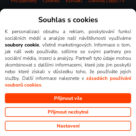
Pro partnery
Cookies
Kontakt
Darovat Lepší.TV
Videotéka
Souhlas s cookies
K personalizaci obsahu a reklam, poskytování funkcí
sociálních médií a analýze naší návštěvnosti využíváme
soubory cookie
, včetně marketingových. Informace o tom,
jak náš web používáte, sdílíme se svými partnery pro
sociální média, inzerci a analýzy. Partneři tyto údaje mohou
zkombinovat s dalšími informacemi, které jste jim poskytli
nebo které získali v důsledku toho, že používáte jejich
služby. Další informace naleznete v
zásadách používání
souborů cookies
.
Přijmout vše
Copyright © goNET s.r.o. Na tomto webu jsou zobrazovány
obrázky z pořadů TV stanic, které můžete sledovat v Lepší.TV.
Přijmout nezbytné
Nastavení