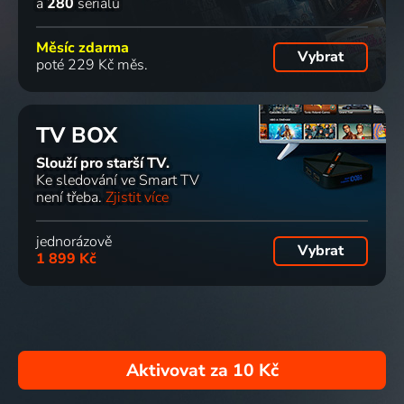
a
280
seriálů
Měsíc zdarma
Vybrat
poté 229 Kč měs.
TV BOX
Slouží pro starší TV.
Ke sledování ve Smart TV
není třeba.
Zjistit více
jednorázově
Vybrat
1 899 Kč
Aktivovat za
10 Kč