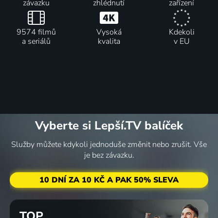
závazku
zhlédnutí
zařízení
9574 filmů
Vysoká
Kdekoli
a seriálů
kvalita
v EU
Vyberte si Lepší.TV balíček
Služby můžete kdykoli jednoduše změnit nebo zrušit. Vše
je bez závazku.
10 DNÍ ZA 10 KČ A PAK 50% SLEVA
TOP