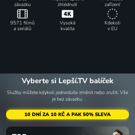
závazku
zhlédnutí
zařízení
9571 filmů
Vysoká
Kdekoli
a seriálů
kvalita
v EU
Vyberte si Lepší.TV balíček
Služby můžete kdykoli jednoduše změnit nebo zrušit. Vše
je bez závazku.
10 DNÍ ZA 10 KČ A PAK 50% SLEVA