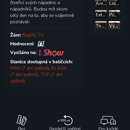
čtveřicí svých nápadnic a
Američtí sběratelé
Lidé z aljašských lesů
nápadníků. Budou mít skoro
Extrémní proměny Slovensko
Pohlreichův souboj restaurací
celý den na to, aby se vzájemně
poznávali
Top Gear speciál: Když se nedaří
Výměna manželek
Žánr:
Reality TV
Hodnocení:
Vysíláno na:
Stanice dostupná v balíčcích:
MINI (7 dní zpětně)
,
KLASIK
(7 dní zpětně)
,
TOP (7 dní
zpětně)
Bez
Nejdelší zpětné
Pro každé