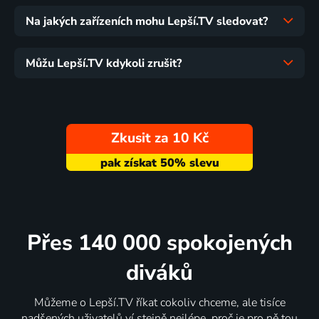
Na jakých zařízeních mohu Lepší.TV sledovat?
Můžu Lepší.TV kdykoli zrušit?
Zkusit za 10 Kč
Přes 140 000 spokojených
diváků
Můžeme o Lepší.TV říkat cokoliv chceme, ale tisíce
nadšených uživatelů ví stejně nejlépe, proč je pro ně tou