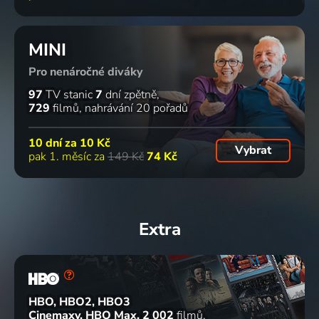
MINI
Pro nenáročné diváky
97
TV stanic
7
dní zpětně
729
filmů
nahrávání 20 pořadů
10 dní za
10 Kč
Vybrat
pak 1. měsíc za
149 Kč
74 Kč
Extra
HBO, HBO2, HBO3
Cinemaxy, HBO Max
2 002
filmů