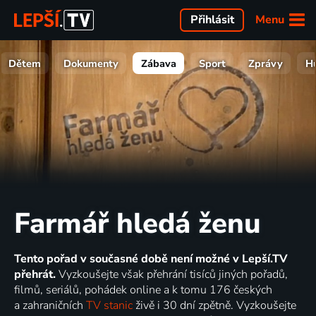
Menu
Přihlásit
Dětem
Dokumenty
Zábava
Sport
Zprávy
H
Farmář hledá ženu
Tento pořad v současné době není možné v Lepší.TV
přehrát.
Vyzkoušejte však přehrání tisíců jiných pořadů,
filmů, seriálů, pohádek online a k tomu 176 českých
a zahraničních
TV stanic
živě i 30 dní zpětně. Vyzkoušejte