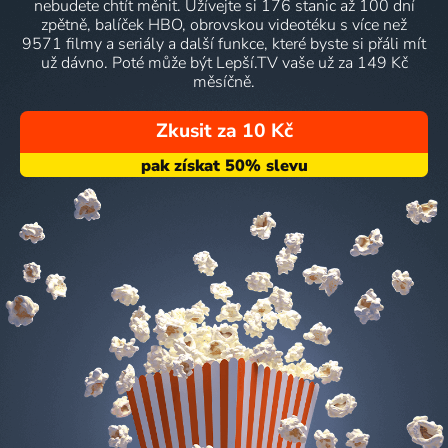
nebudete chtít měnit. Užívejte si 176 stanic až 100 dní
zpětně, balíček HBO, obrovskou videotéku s více než
9571 filmy a seriály a další funkce, které byste si přáli mít
už dávno. Poté může být Lepší.TV vaše už za 149 Kč
měsíčně.
Zkusit za 10 Kč