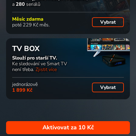
a
280
seriálů
Měsíc zdarma
Vybrat
poté 229 Kč měs.
TV BOX
Slouží pro starší TV.
Ke sledování ve Smart TV
není třeba.
Zjistit více
jednorázově
Vybrat
1 899 Kč
Aktivovat za
10 Kč