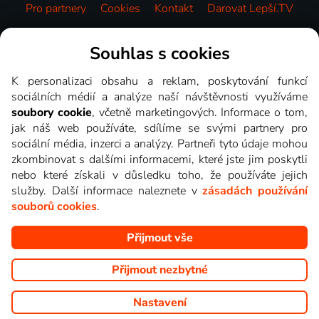
Pro partnery
Cookies
Kontakt
Darovat Lepší.TV
Videotéka
Souhlas s cookies
K personalizaci obsahu a reklam, poskytování funkcí
sociálních médií a analýze naší návštěvnosti využíváme
soubory cookie
, včetně marketingových. Informace o tom,
jak náš web používáte, sdílíme se svými partnery pro
sociální média, inzerci a analýzy. Partneři tyto údaje mohou
zkombinovat s dalšími informacemi, které jste jim poskytli
nebo které získali v důsledku toho, že používáte jejich
služby. Další informace naleznete v
zásadách používání
souborů cookies
.
Přijmout vše
Copyright © goNET s.r.o. Na tomto webu jsou zobrazovány
obrázky z pořadů TV stanic, které můžete sledovat v Lepší.TV.
Přijmout nezbytné
Nastavení