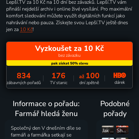
Lepší.TV za 10 Kč na 10 dní bez závazků. Lepší.TV vám
přináší nejdelší archiv i online živé vysílání. Pro maximální
komfort sledování můžete využít digitálních funkcí jako
nahrávání nebo pauza. Získejte svou Lepší.TV ještě dnes
jen za
10 Kč
!
Vyzkoušet za 10 Kč
bez závazku
834
176
100
až
dárek
zábavných pořadů
TV stanic
dní zpětně
Informace o pořadu:
Podobné
Farmář hledá ženu
pořady
Společný den V dnešním díle se
Jak se staví sen - extra
Shortyho vysněný obchod
farmáři a farmářka setkají se