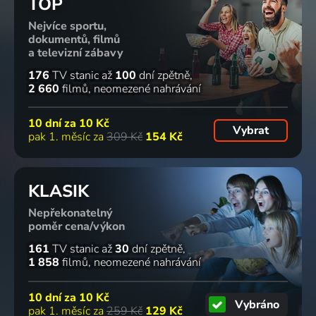
TOP
Nejvíce sportu,
dokumentů, filmů
a televizní zábavy
176
TV stanic
až
100
dní zpětně
2 660
filmů
neomezené nahrávání
10 dní za
10 Kč
Vybrat
pak 1. měsíc za
309 Kč
154 Kč
KLASIK
Nepřekonatelný
poměr cena/výkon
161
TV stanic
až
30
dní zpětně
1 858
filmů
neomezené nahrávání
10 dní za
10 Kč
Vybráno
pak 1. měsíc za
259 Kč
129 Kč