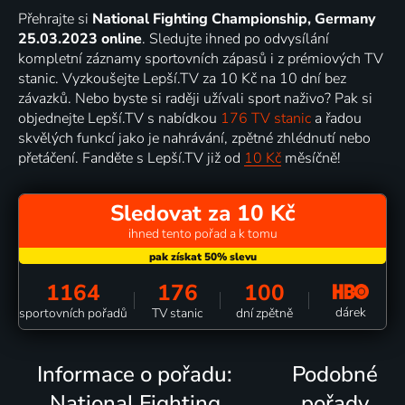
Přehrajte si
National Fighting Championship, Germany
25.03.2023 online
. Sledujte ihned po odvysílání
kompletní záznamy sportovních zápasů i z prémiových TV
stanic. Vyzkoušejte Lepší.TV za 10 Kč na 10 dní bez
závazků. Nebo byste si raději užívali sport naživo? Pak si
objednejte Lepší.TV s nabídkou
176 TV stanic
a řadou
skvělých funkcí jako je nahrávání, zpětné zhlédnutí nebo
přetáčení. Fanděte s Lepší.TV již od
10 Kč
měsíčně!
Sledovat za 10 Kč
ihned tento pořad a k tomu
1164
176
100
dárek
sportovních pořadů
TV stanic
dní zpětně
Informace o pořadu:
Podobné
National Fighting
pořady