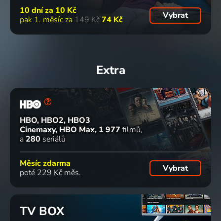
10 dní za
10 Kč
Vybrat
pak 1. měsíc za
149 Kč
74 Kč
Extra
HBO, HBO2, HBO3
Cinemaxy, HBO Max
1 977
filmů
a
280
seriálů
Měsíc zdarma
Vybrat
poté 229 Kč měs.
TV BOX