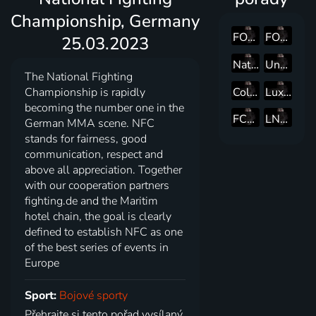
Championship, Germany
FOX Sports Africa Boxing, South Africa, 21.04.2022
FOX Sports Africa Boxing, South Africa, 24.02.2022
25.03.2023
National Fighting Championship, Germany 23.09.2023
Underground Boxing Night, Pt 3, Poland 2023
The National Fighting
Colosseum Tournament, Romania 23.06.2022
Lux 027 Fighting League, Mexico 14.10.2022
Championship is rapidly
becoming the number one in the
FCR MMA 20, 01.06.2024
LNK Boxing Night 8, Arena Riga, 14.07.2018
German MMA scene. NFC
stands for fairness, good
communication, respect and
above all appreciation. Together
with our cooperation partners
fighting.de and the Maritim
hotel chain, the goal is clearly
defined to establish NFC as one
of the best series of events in
Europe
Sport:
Bojové sporty
Přehrajte si tento pořad vysílaný