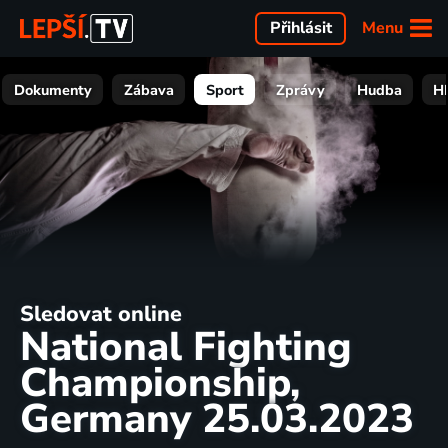
Menu
Přihlásit
Dokumenty
Zábava
Sport
Zprávy
Hudba
H
Sledovat online
National Fighting
Championship,
Germany 25.03.2023