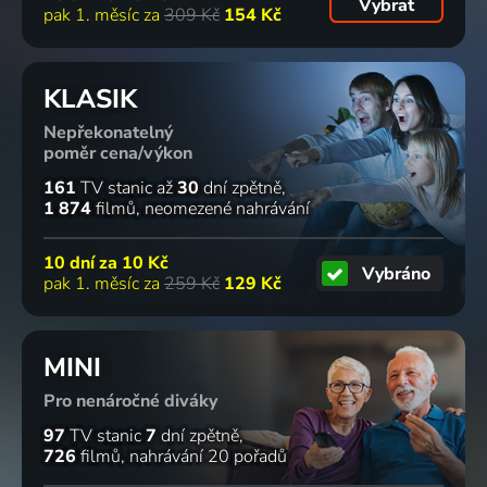
Vybrat
pak 1. měsíc za
309 Kč
154 Kč
KLASIK
Nepřekonatelný
poměr cena/výkon
161
TV stanic
až
30
dní zpětně
1 874
filmů
neomezené nahrávání
10 dní za
10 Kč
Vybráno
pak 1. měsíc za
259 Kč
129 Kč
MINI
Pro nenáročné diváky
97
TV stanic
7
dní zpětně
726
filmů
nahrávání 20 pořadů