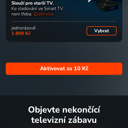
Slouží pro starší TV.
Ke sledování ve Smart TV
není třeba.
Zjistit více
jednorázově
Vybrat
1 899 Kč
Aktivovat za
10 Kč
Objevte nekončící
televizní zábavu