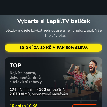
Vyberte si Lepší.TV balíček
Služby můžete kdykoli jednoduše změnit nebo zrušit. Vše
je bez závazku.
10 DNÍ ZA 10 KČ A PAK 50% SLEVA
TOP
Nejvíce sportu,
dokumentů, filmů
a televizní zábavy
176
TV stanic
až
100
dní zpětně
2 670
filmů
neomezené nahrávání
10 dní za
10 Kč