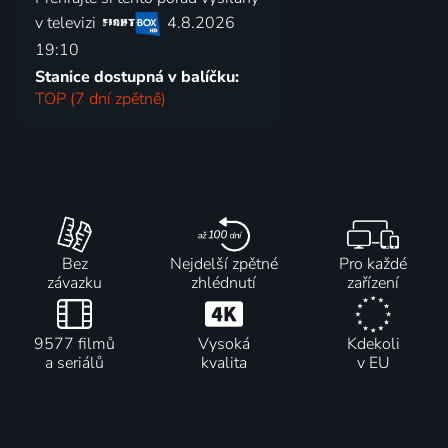
v televizi
4.8.2026
19:10
Stanice dostupná v balíčku:
TOP (7 dní zpětně)
Bez
Nejdelší zpětné
Pro každé
závazku
zhlédnutí
zařízení
9577 filmů
Vysoká
Kdekoli
a seriálů
kvalita
v EU