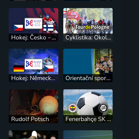
Hokej: Česko - Finsko
Cyklistika: Okolo Polska
Hokej: Německo - Česko
Orientační sport: SP Česko
Rudolf Potsch
Fenerbahçe SK (TUR) - SK Sturm Graz (AUT)