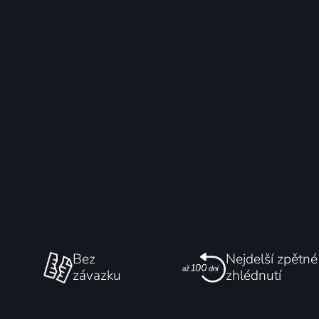
Bez
Nejdelší zpětné
závazku
zhlédnutí