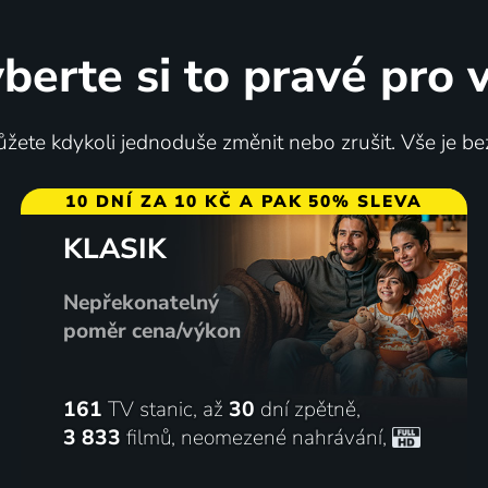
berte si to pravé pro 
žete kdykoli jednoduše změnit nebo zrušit. Vše je be
10 DNÍ ZA 10 KČ A PAK 50% SLEVA
KLASIK
Nepřekonatelný
poměr cena/výkon
161
TV stanic, až
30
dní zpětně,
3 833
filmů
,
neomezené nahrávání
,