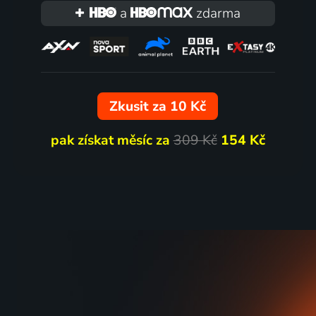
a
zdarma
Zkusit za 10 Kč
pak získat měsíc za
309 Kč
154 Kč