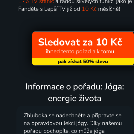
176 TV stanic
a řadou skvělých funkcí jako je
Fanděte s Lepší.TV již od
10 Kč
měsíčně!
Sledovat za 10 Kč
ihned tento pořad a k tomu
Informace o pořadu: Jóga:
energie života
Zhluboka se nadechněte a připravte se
na opravdovou lekci jógy. Díky našemu
pořadu pochopíte, co může jóga