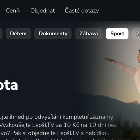
Ceník
Objednat
Časté dotazy
Dětem
Dokumenty
Zábava
Sport
Z
ota
ujte ihned po odvysílání kompletní záznamy
 Vyzkoušejte Lepší.TV za 10 Kč na 10 dní bez
živo? Pak si objednejte Lepší.TV s nabídkou