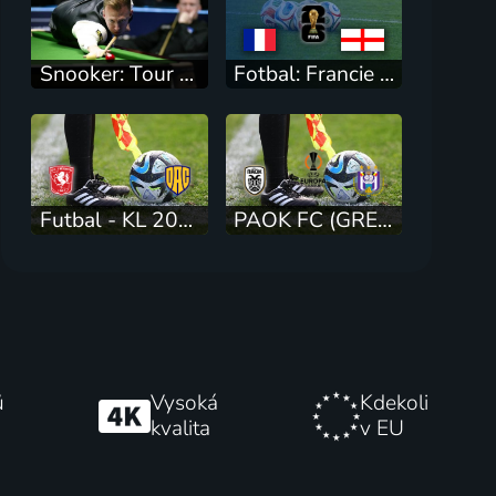
Snooker: Tour Championship
Fotbal: Francie - Anglie
Futbal - KL 2026/27: Twente Enschede - DAC Dunajská Streda (3. predkolo)
PAOK FC (GRE) - RSC Anderlecht (BEL)
ů
Vysoká
Kdekoli
kvalita
v EU