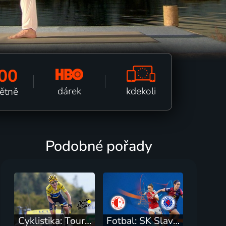
00
kdekoli
dárek
pětně
Podobné pořady
Cyklistika: Tour de France žen
Fotbal: SK Slavia Praha - Rangers FC