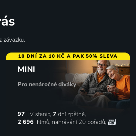
vás
z závazku.
10 DNÍ ZA 10 KČ A PAK 50% SLEVA
MINI
Pro nenáročné diváky
97
TV stanic,
7
dní zpětně,
2 696
filmů
,
nahrávání 20 pořadů
,