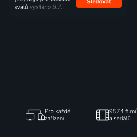
Sledovat
svalů
vysíláno 8.7.
Pro každé
9574 film
zařízení
a seriálů