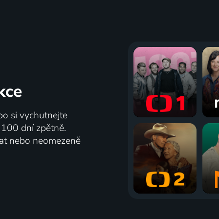
kce
bo si vychutnejte
ž 100 dní zpětně.
vat nebo neomezeně