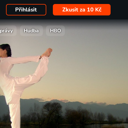
Přihlásit
Zkusit za 10 Kč
právy
Hudba
HBO