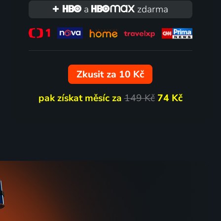
a
zdarma
Zkusit za 10 Kč
pak získat měsíc za
149 Kč
74 Kč