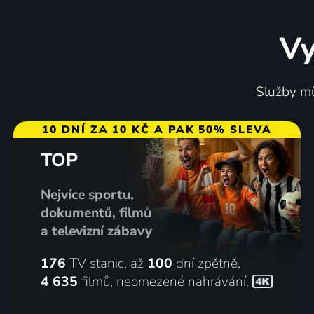
Vy
Služby mů
10 DNÍ ZA 10 KČ A PAK 50% SLEVA
TOP
Nejvíce sportu,
dokumentů, filmů
a televizní zábavy
176
TV stanic, až
100
dní zpětně,
4 635
filmů
,
neomezené nahrávání
,