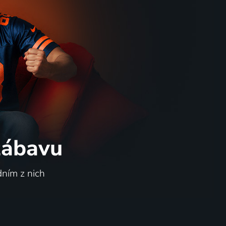
 zábavu
dním z nich