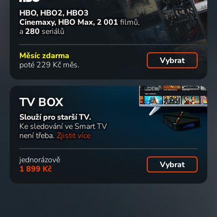
HBO, HBO2, HBO3
Cinemaxy, HBO Max
2 001
filmů
a
280
seriálů
Měsíc zdarma
Vybrat
poté 229 Kč měs.
TV BOX
Slouží pro starší TV.
Ke sledování ve Smart TV
není třeba.
Zjistit více
jednorázově
Vybrat
1 899 Kč