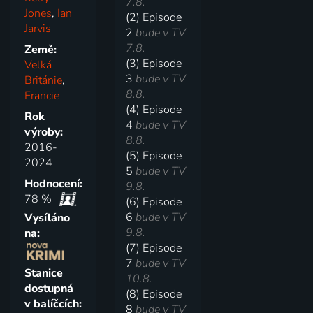
7.8.
Jones
,
Ian
(2) Episode
Jarvis
2
bude v TV
7.8.
Země:
(3) Episode
Velká
3
bude v TV
Británie
,
8.8.
Francie
(4) Episode
Rok
4
bude v TV
výroby:
8.8.
2016-
(5) Episode
2024
5
bude v TV
Hodnocení:
9.8.
78 %
(6) Episode
6
bude v TV
Vysíláno
9.8.
na:
(7) Episode
7
bude v TV
Stanice
10.8.
dostupná
(8) Episode
v balíčcích:
8
bude v TV