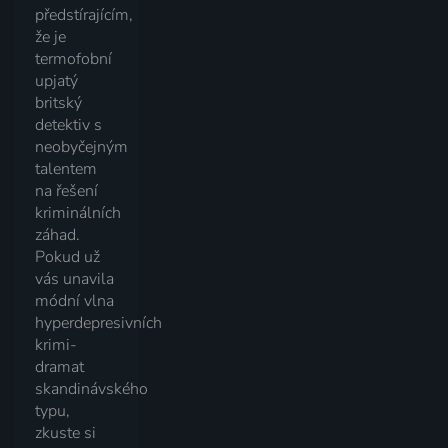
předstírajícím,
že je
termofobní
upjatý
britský
detektiv s
neobyčejným
talentem
na řešení
kriminálních
záhad.
Pokud už
vás unavila
módní vlna
hyperdepresivních
krimi-
dramat
skandinávského
typu,
zkuste si