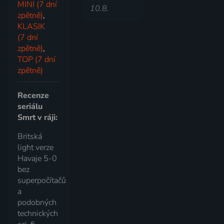
MINI (7 dní
10.8.
zpětně)
,
KLASIK
(7 dní
zpětně)
,
TOP (7 dní
zpětně)
Recenze
seriálu
Smrt v ráji:
Britská
light verze
Havaje 5-0
bez
superpočítačů
a
podobných
technických