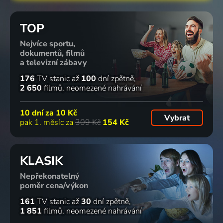
TOP
Nejvíce sportu,
dokumentů, filmů
a televizní zábavy
176
TV stanic
až
100
dní zpětně
2 650
filmů
neomezené nahrávání
10 dní za
10 Kč
Vybrat
pak 1. měsíc za
309 Kč
154 Kč
KLASIK
Nepřekonatelný
poměr cena/výkon
161
TV stanic
až
30
dní zpětně
1 851
filmů
neomezené nahrávání