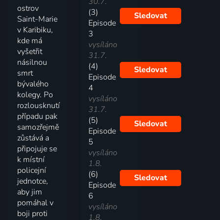
30.7.
ostrov
(3)
Sledovat
Saint-Marie
Episode
v Karibiku,
3
kde má
vysíláno
vyšetřit
31.7.
násilnou
(4)
Sledovat
smrt
Episode
bývalého
4
kolegy. Po
vysíláno
rozlousknutí
31.7.
případu pak
(5)
Sledovat
samozřejmě
Episode
zůstává a
5
připojuje se
vysíláno
k místní
1.8.
policejní
(6)
Sledovat
jednotce,
Episode
aby jim
6
pomáhal v
vysíláno
boji proti
1.8.