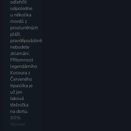
odlehčit
odpoledne
u několika
mordů z
prosluněných
pláží,
pravděpodobně
nebudete
zklamáni.
Přítomnost
legendárního
Kocoura z
Červeného
trpaslíka je
už jen
taková
třešnička
na dortu.
80%
Numan