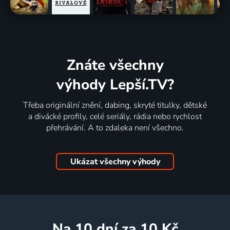
Znáte všechny
výhody Lepší.TV?
Třeba originální znění, dabing, skryté titulky, dětské
a divácké profily, celé seriály, rádia nebo rychlost
přehrávání. A to zdaleka není všechno.
Ukázat všechny výhody
na 10 dní
za 10 Kč