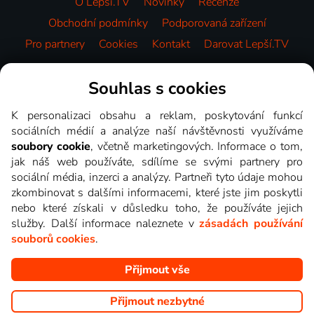
O Lepší.TV
Novinky
Recenze
Obchodní podmínky
Podporovaná zařízení
Pro partnery
Cookies
Kontakt
Darovat Lepší.TV
Videotéka
Souhlas s cookies
K personalizaci obsahu a reklam, poskytování funkcí
sociálních médií a analýze naší návštěvnosti využíváme
soubory cookie
, včetně marketingových. Informace o tom,
jak náš web používáte, sdílíme se svými partnery pro
sociální média, inzerci a analýzy. Partneři tyto údaje mohou
zkombinovat s dalšími informacemi, které jste jim poskytli
nebo které získali v důsledku toho, že používáte jejich
služby. Další informace naleznete v
zásadách používání
souborů cookies
.
Přijmout vše
Copyright © goNET s.r.o. Na tomto webu jsou zobrazovány
obrázky z pořadů TV stanic, které můžete sledovat v Lepší.TV.
Přijmout nezbytné