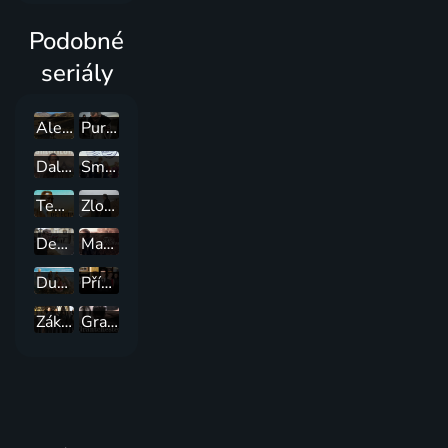
Podobné
seriály
Alex Hugo
Purpurové řeky
Dalgliesh
Smrt v ráji: Návrat
Temný případ
Zločiny z vřesovišť
Detektiv Endeavour Morse
Mare z Easttownu
Durrellovci
Případy detektiva Murdocha
Zákon a pořádek. Útvar pro zvláštní oběti
Grantchester