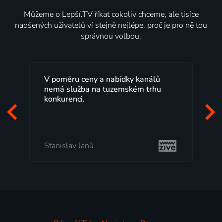
Můžeme o Lepší.TV říkat cokoliv chceme, ale tisíce
nadšených uživatelů ví stejně nejlépe, proč je pro ně tou
správnou volbou.
Lepší.TV sleduji už několik let s
maximální spokojeností. Velký výběr
programů a nemuset běžet k TV na
začátek programu, to je přesně to, co
mi vyhovuje.
Milada Tomešová