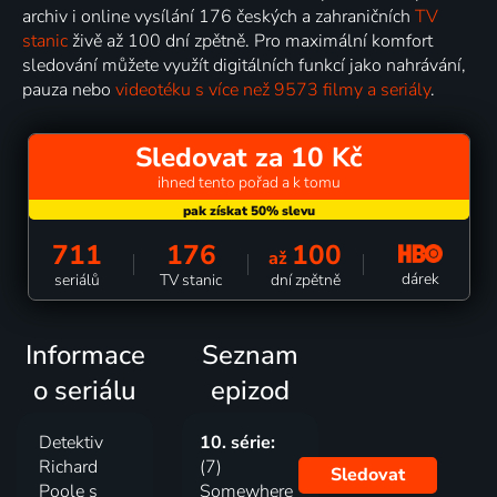
archiv i online vysílání 176 českých a zahraničních
TV
stanic
živě až 100 dní zpětně. Pro maximální komfort
sledování můžete využít digitálních funkcí jako nahrávání,
pauza nebo
videotéku s více než 9573 filmy a seriály
.
Sledovat za 10 Kč
ihned tento pořad a k tomu
711
176
100
až
dárek
seriálů
TV stanic
dní zpětně
Informace
Seznam
o seriálu
epizod
Detektiv
10. série:
Richard
(7)
Sledovat
Poole s
Somewhere