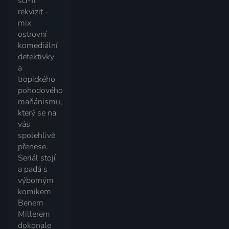
sci-fi
rekvizit -
mix
ostrovní
komediální
detektivky
a
tropického
pohodového
maňánismu,
který se na
vás
spolehlivě
přenese.
Seriál stojí
a padá s
výborným
komikem
Benem
Millerem
dokonale