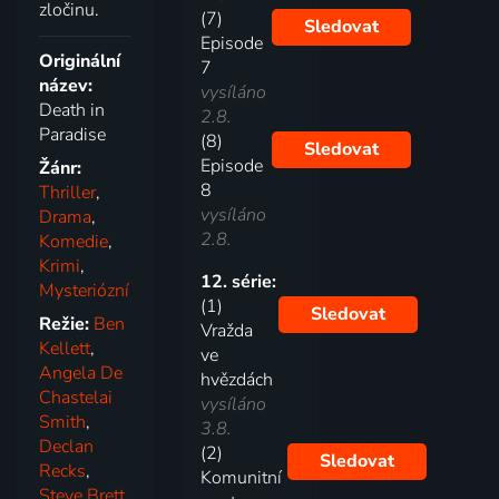
zločinu.
(7)
Sledovat
Episode
Originální
7
název:
vysíláno
Death in
2.8.
Paradise
(8)
Sledovat
Episode
Žánr:
8
Thriller
,
vysíláno
Drama
,
2.8.
Komedie
,
Krimi
,
12. série:
Mysteriózní
(1)
Sledovat
Režie:
Ben
Vražda
Kellett
,
ve
Angela De
hvězdách
Chastelai
vysíláno
Smith
,
3.8.
Declan
(2)
Sledovat
Recks
,
Komunitní
Steve Brett
,