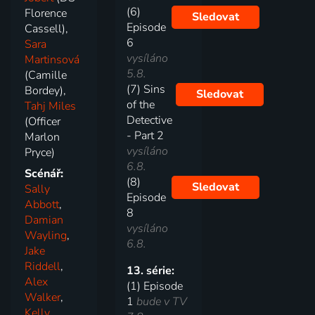
(6)
Florence
Sledovat
Episode
Cassell),
6
Sara
vysíláno
Martinsová
5.8.
(Camille
(7) Sins
Bordey),
Sledovat
of the
Tahj Miles
Detective
(Officer
- Part 2
Marlon
vysíláno
Pryce)
6.8.
Scénář:
(8)
Sledovat
Sally
Episode
Abbott
,
8
Damian
vysíláno
Wayling
,
6.8.
Jake
Riddell
,
13. série:
Alex
(1) Episode
Walker
,
1
bude v TV
Kelly