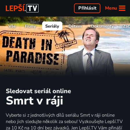
Menu
Přihlásit
Vše
Filmy
Seriály
Dětem
Dokumenty
Zá
Sledovat seriál online
Smrt v ráji
Vyberte si z jednotlivých dílů seriálu Smrt v ráji online
nebo jich sledujte několik za sebou! Vyzkoušejte Lepší.TV
za 10 Kč na 10 dní bez závazků. Jen Lepší.TV Vám přináší