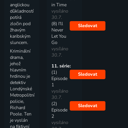
anglickou
in Time
důkladností
vysíláno
potírá
30.7.
zločin pod
(8) I'll
Sledovat
žhavým
Never
karibským
Let You
sluncem.
Go
vysíláno
Kriminální
30.7.
drama,
jehož
11. série:
hlavním
(1)
Sledovat
hrdinou je
Episode
detektiv
1
Londýnské
vysíláno
Metropolitní
30.7.
policie,
(2)
Sledovat
Richard
Episode
Poole. Ten
2
je vyslán
vysíláno
na fiktivní