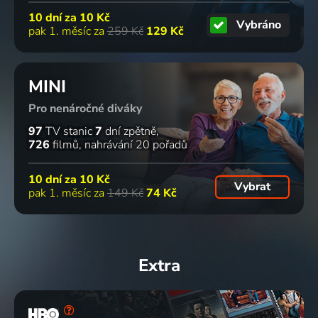
10 dní za
10 Kč
Vybráno
pak 1. měsíc za
259 Kč
129 Kč
MINI
Pro nenáročné diváky
97
TV stanic
7
dní zpětně
726
filmů
nahrávání 20 pořadů
10 dní za
10 Kč
Vybrat
pak 1. měsíc za
149 Kč
74 Kč
Extra