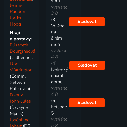
smrt
Jennie
vysíláno
Paddon
,
3.8.
Jordan
(3)
Sledovat
Hogg
Vražda
na
Hrají
širém
a postavy:
moři
Élisabeth
vysíláno
Bourgineová
4.8.
(Catherine),
(4)
Don
Sledovat
Nehezký
Warrington
návrat
(Comm.
domů
Selwyn
vysíláno
Patterson),
4.8.
Danny
(5)
John-Jules
Sledovat
Episode
(Dwayne
5
Myers),
vysíláno
Joséphine
5.8.
Jobert
(DS