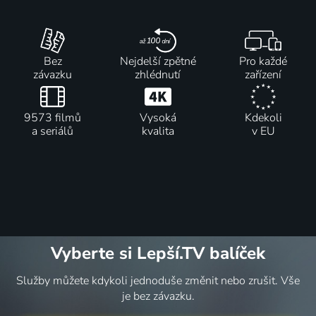
Bez
Nejdelší zpětné
Pro každé
závazku
zhlédnutí
zařízení
9573 filmů
Vysoká
Kdekoli
a seriálů
kvalita
v EU
Vyberte si Lepší.TV balíček
Služby můžete kdykoli jednoduše změnit nebo zrušit. Vše
je bez závazku.