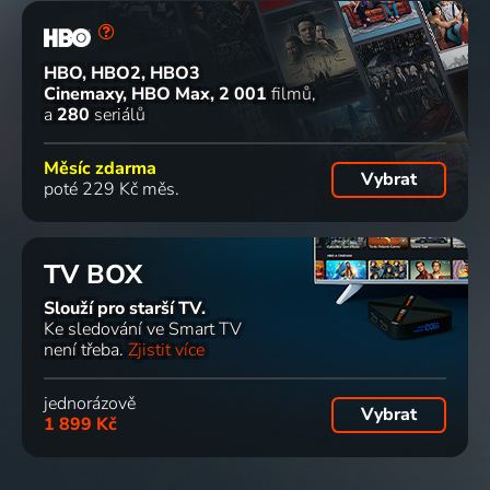
HBO, HBO2, HBO3
Cinemaxy, HBO Max
2 001
filmů
a
280
seriálů
Měsíc zdarma
Vybrat
poté 229 Kč měs.
TV BOX
Slouží pro starší TV.
Ke sledování ve Smart TV
není třeba.
Zjistit více
jednorázově
Vybrat
1 899 Kč