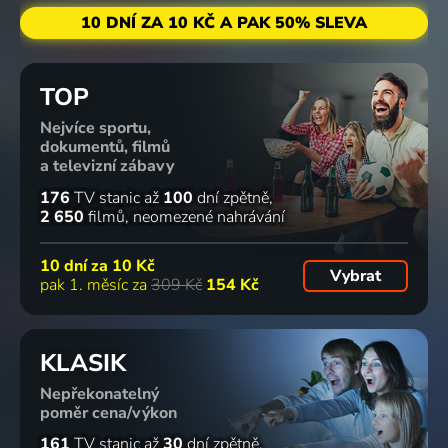
10 DNÍ ZA 10 KČ A PAK 50% SLEVA
TOP
Nejvíce sportu,
dokumentů, filmů
a televizní zábavy
176
TV stanic
až
100
dní zpětně
2 650
filmů
neomezené nahrávání
10 dní za
10 Kč
Vybrat
pak 1. měsíc za
309 Kč
154 Kč
KLASIK
Nepřekonatelný
poměr cena/výkon
161
TV stanic
až
30
dní zpětně