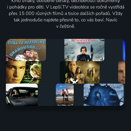
Kino trháky, oblíbené seriály, dechberoucí dokumenty
i pohádky pro děti. V Lepší.TV videotéce se ročně vystřídá
přes 15 000 různých filmů a tisíce dalších pořadů. Vždy
tak jednoduše najdete přesně to, co vás baví. Navíc
v češtině.