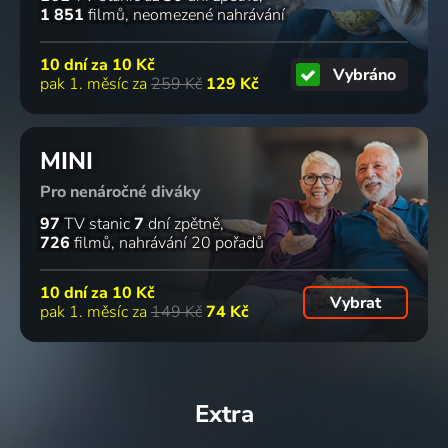
1 851
filmů
neomezené nahrávání
10 dní za
10 Kč
Vybráno
pak 1. měsíc za
259 Kč
129 Kč
MINI
Pro nenáročné diváky
97
TV stanic
7
dní zpětně
726
filmů
nahrávání 20 pořadů
10 dní za
10 Kč
Vybrat
pak 1. měsíc za
149 Kč
74 Kč
Extra