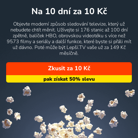
na 10 dní
za 10 Kč
Objevte moderní způsob sledování televize, který už
nebudete chtít měnit. Užívejte si 176 stanic až 100 dní
zpětně, balíček HBO, obrovskou videotéku s více než
9573 filmy a seriály a další funkce, které byste si přáli mít
už dávno. Poté může být Lepší.TV vaše už za 149 Kč
měsíčně.
Zkusit za 10 Kč