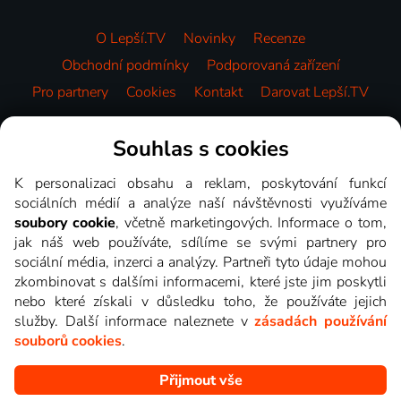
O Lepší.TV
Novinky
Recenze
Obchodní podmínky
Podporovaná zařízení
Pro partnery
Cookies
Kontakt
Darovat Lepší.TV
Videotéka
Souhlas s cookies
K personalizaci obsahu a reklam, poskytování funkcí
sociálních médií a analýze naší návštěvnosti využíváme
soubory cookie
, včetně marketingových. Informace o tom,
jak náš web používáte, sdílíme se svými partnery pro
sociální média, inzerci a analýzy. Partneři tyto údaje mohou
zkombinovat s dalšími informacemi, které jste jim poskytli
nebo které získali v důsledku toho, že používáte jejich
služby. Další informace naleznete v
zásadách používání
souborů cookies
.
Přijmout vše
Copyright © goNET s.r.o. Na tomto webu jsou zobrazovány
obrázky z pořadů TV stanic, které můžete sledovat v Lepší.TV.