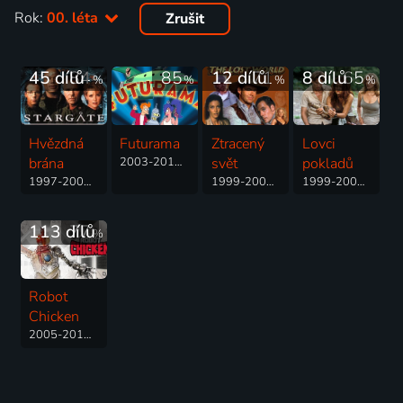
Rok:
00. léta
Zrušit
45 dílů
84
85
12 dílů
71
8 dílů
65
%
%
%
%
Hvězdná
Futurama
Ztracený
Lovci
brána
2003-2013 | USA | Animovaný, Dobrodružný, Komedie, Science Fiction, Drama
svět
pokladů
1997-2007 | USA | Akční, Dobrodružný, Drama, Science Fiction
1999-2002 | Austrálie, Kanada, Nový Zéland | Akční, Dobrodružný, Science Fiction
1999-2002 | Francie, Německo, Kanada, USA | Dobrodružný, Akční, Fantasy, Mysteriózní, Pohádka, Science Fiction
113 dílů
77
%
Robot
Chicken
2005-2014 | USA | Science Fiction, Animovaný, Komedie