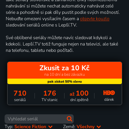
nahrávání si můžete nechat automaticky nahrávat celé
série a pohodlně si pak díly pustit podle svých možností.
Nebuďte omezeni vysílacím časem a
objevte kouzlo
sledování seriálů online s Lepší.TV.
Své oblíbené seriály můžete navíc sledovat kdykoli a
kdekoli. Lepší.TV totiž funguje nejen na televizi, ale také
na telefonu, tabletu nebo počítači.
Zkusit za 10 Kč
na 10 dní a bez závazku
710
176
100
až
dárek
seriálů
TV stanic
dní zpětně
Typ:
Science Fiction
Země:
Všechny