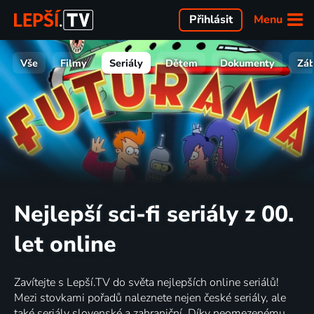
Menu
Přihlásit
Vše
Filmy
Seriály
Dětem
Dokumenty
Zá
Nejlepší sci-fi seriály z 00.
let online
Zavítejte s Lepší.TV do světa nejlepších online seriálů!
Mezi stovkami pořadů naleznete nejen české seriály, ale
také seriály slovenské a zahraniční. Díky neomezenému