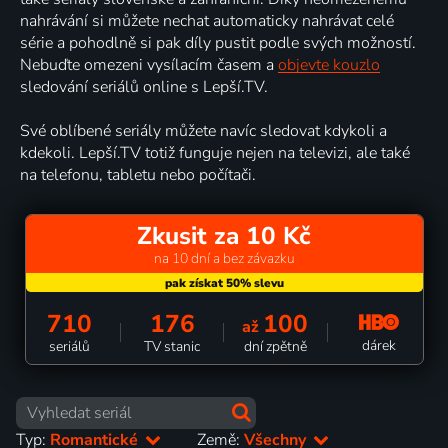
nahrávání si můžete nechat automaticky nahrávat celé
série a pohodlně si pak díly pustit podle svých možností.
Nebuďte omezeni vysílacím časem a
objevte kouzlo
sledování seriálů online s Lepší.TV.
Své oblíbené seriály můžete navíc sledovat kdykoli a
kdekoli. Lepší.TV totiž funguje nejen na televizi, ale také
na telefonu, tabletu nebo počítači.
Zkusit za 10 Kč
na 10 dní a bez závazku
710
176
100
až
dárek
seriálů
TV stanic
dní zpětně
Typ:
Romantické
Země:
Všechny