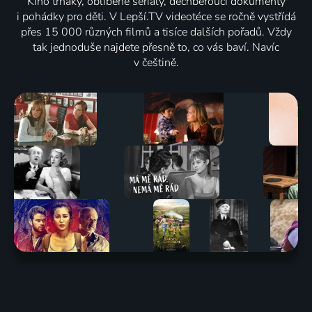
Kino trháky, oblíbené seriály, dechberoucí dokumenty
i pohádky pro děti. V Lepší.TV videotéce se ročně vystřídá
přes 15 000 různých filmů a tisíce dalších pořadů. Vždy
tak jednoduše najdete přesně to, co vás baví. Navíc
v češtině.