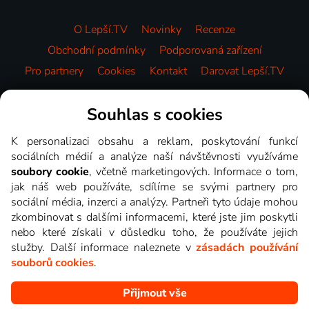
O Lepší.TV
Novinky
Recenze
Obchodní podmínky
Podporovaná zařízení
Pro partnery
Cookies
Kontakt
Darovat Lepší.TV
Videotéka
Souhlas s cookies
K personalizaci obsahu a reklam, poskytování funkcí
sociálních médií a analýze naší návštěvnosti využíváme
soubory cookie
, včetně marketingových. Informace o tom,
jak náš web používáte, sdílíme se svými partnery pro
sociální média, inzerci a analýzy. Partneři tyto údaje mohou
zkombinovat s dalšími informacemi, které jste jim poskytli
nebo které získali v důsledku toho, že používáte jejich
služby. Další informace naleznete v
zásadách používání
souborů cookies
.
Přijmout vše
Copyright © goNET s.r.o. Na tomto webu jsou zobrazovány
obrázky z pořadů TV stanic, které můžete sledovat v Lepší.TV.