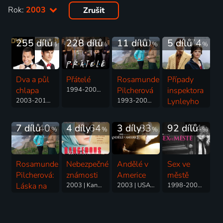
Rok:
2003
Zrušit
255 dílů
71
228 dílů
88
11 dílů
40
5 dílů
74
%
%
%
%
Dva a půl
Přátelé
Rosamunde
Případy
chlapa
1994-2004 | USA | Romantický, Komedie
Pilcherová
inspektora
2003-2015 | USA | Romantický, Komedie
1993-2005 | Německo, Rakousko | Drama, Romantický
Lynleyho
2002-2006 | Velká Británie | Thriller, Drama, Krimi, Mysteriózní, Romantický
7 dílů
40
4 díly
64
3 díly
83
92 dílů
74
%
%
%
%
Rosamunde
Nebezpečné
Andělé v
Sex ve
Pilcherová:
známosti
Americe
městě
Láska na
2003 | Kanada, Francie, Velká Británie | Drama, Romantický
2003 | USA, Itálie | Thriller, Drama, Fantasy, Mysteriózní, Romantický
1998-2004 | USA | Komedie, Drama, Romantický
titulke
1993-2023 | Německo, Rakousko | Drama, Romantický