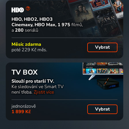
HBO, HBO2, HBO3
Cinemaxy, HBO Max
1 975
filmů
a
280
seriálů
Měsíc zdarma
Vybrat
poté 229 Kč měs.
TV BOX
Slouží pro starší TV.
Ke sledování ve Smart TV
není třeba.
Zjistit více
jednorázově
Vybrat
1 899 Kč