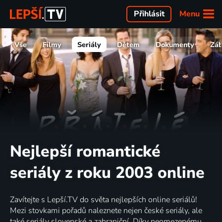
Menu
Přihlásit
Vše
Filmy
Seriály
Dětem
Dokumenty
Zá
Nejlepší romantické
seriály z roku 2003 online
Zavítejte s Lepší.TV do světa nejlepších online seriálů!
Mezi stovkami pořadů naleznete nejen české seriály, ale
také seriály slovenské a zahraniční. Díky neomezenému