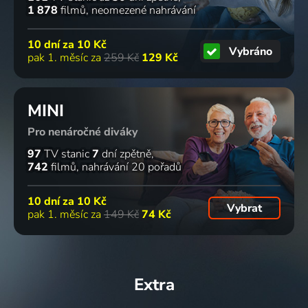
1 878
filmů
neomezené nahrávání
10 dní za
10 Kč
Vybráno
pak 1. měsíc za
259 Kč
129 Kč
MINI
Pro nenáročné diváky
97
TV stanic
7
dní zpětně
742
filmů
nahrávání 20 pořadů
10 dní za
10 Kč
Vybrat
pak 1. měsíc za
149 Kč
74 Kč
Extra