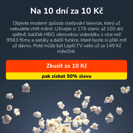
na 10 dní
za 10 Kč
Objevte moderní způsob sledování televize, který už
nebudete chtít měnit. Užívejte si 176 stanic až 100 dní
zpětně, balíček HBO, obrovskou videotéku s více než
9563 filmy a seriály a další funkce, které byste si přáli mít
už dávno. Poté může být Lepší.TV vaše už za 149 Kč
měsíčně.
Zkusit za 10 Kč