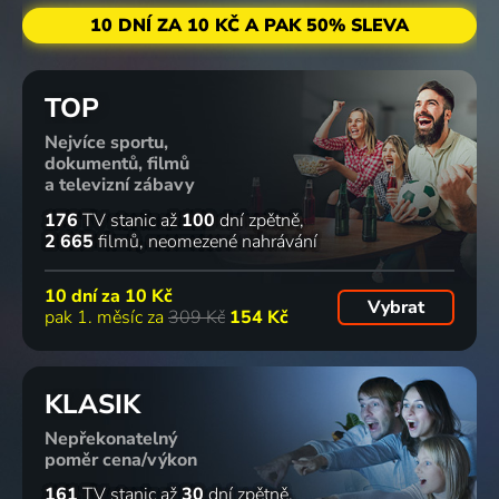
10 DNÍ ZA 10 KČ A PAK 50% SLEVA
TOP
Nejvíce sportu,
dokumentů, filmů
a televizní zábavy
176
TV stanic
až
100
dní zpětně
2 665
filmů
neomezené nahrávání
10 dní za
10 Kč
Vybrat
pak 1. měsíc za
309 Kč
154 Kč
KLASIK
Nepřekonatelný
poměr cena/výkon
161
TV stanic
až
30
dní zpětně