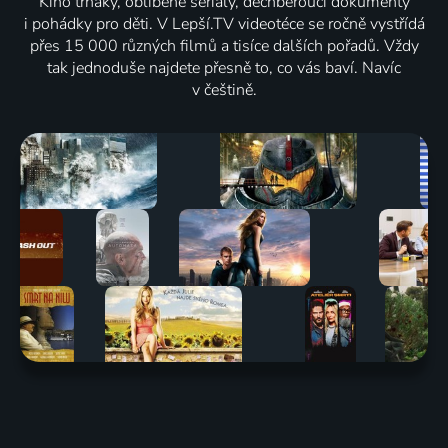
Kino trháky, oblíbené seriály, dechberoucí dokumenty
i pohádky pro děti. V Lepší.TV videotéce se ročně vystřídá
přes 15 000 různých filmů a tisíce dalších pořadů. Vždy
tak jednoduše najdete přesně to, co vás baví. Navíc
v češtině.