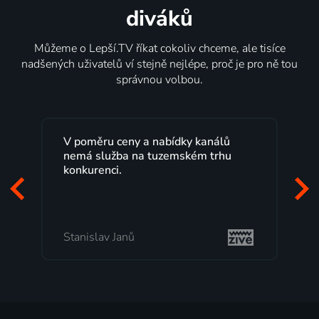
diváků
Můžeme o Lepší.TV říkat cokoliv chceme, ale tisíce
nadšených uživatelů ví stejně nejlépe, proč je pro ně tou
správnou volbou.
 ceny a nabídky kanálů
Lepší.TV sleduji už něk
žba na tuzemském trhu
maximální spokojenost
i.
programů a nemuset b
začátek programu, to j
mi vyhovuje.
 Janů
Milada Tomešová