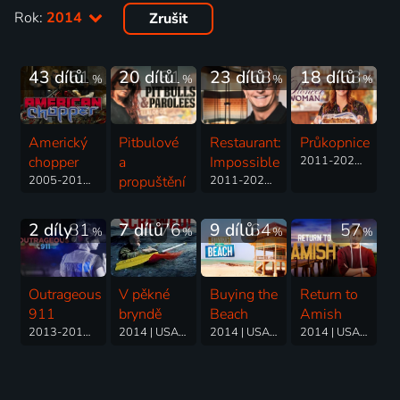
Rok:
2014
Zrušit
43 dílů
61
20 dílů
81
23 dílů
68
18 dílů
63
%
%
%
%
Americký
Pitbulové
Restaurant:
Průkopnice
chopper
a
Impossible
2011-2020 | USA | Reality TV
2005-2018 | USA | Komedie, Reality TV
propuštění
2011-2023 | USA | Reality TV
trestanci
2009-2019 | USA | Thriller, Drama, Reality TV
2 díly
81
7 dílů
76
9 dílů
64
57
%
%
%
%
Outrageous
V pěkné
Buying the
Return to
911
bryndě
Beach
Amish
2013-2014 | USA | Reality TV
2014 | USA | Reality TV
2014 | USA | Reality TV
2014 | USA | Reality TV