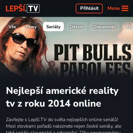
Menu
Přihlásit
Vše
Filmy
Seriály
Dětem
Dokumenty
Zá
Nejlepší americké reality
tv z roku 2014 online
Zavítejte s Lepší.TV do světa nejlepších online seriálů!
Mezi stovkami pořadů naleznete nejen české seriály, ale
také seriály slovenské a zahraniční. Díky neomezenému