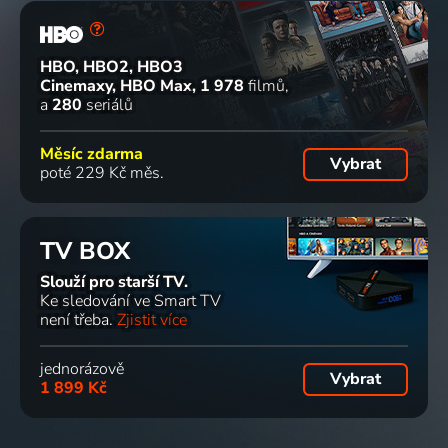
HBO, HBO2, HBO3
Cinemaxy, HBO Max
1 978
filmů
a
280
seriálů
Měsíc zdarma
Vybrat
poté 229 Kč měs.
TV BOX
Slouží pro starší TV.
Ke sledování ve Smart TV
není třeba.
Zjistit více
jednorázově
Vybrat
1 899 Kč