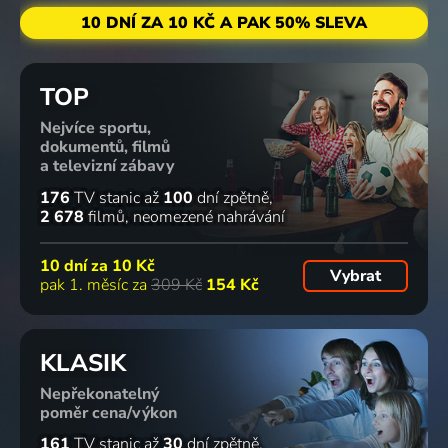
10 DNÍ ZA 10 KČ A PAK 50% SLEVA
TOP
Nejvíce sportu,
dokumentů, filmů
a televizní zábavy
176
TV stanic
až
100
dní zpětně
2 678
filmů
neomezené nahrávání
10 dní za
10 Kč
Vybrat
pak 1. měsíc za
309 Kč
154 Kč
KLASIK
Nepřekonatelný
poměr cena/výkon
161
TV stanic
až
30
dní zpětně