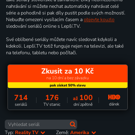
nahrávání si můžete nechat automaticky nahrávat celé
série a pohodlně si pak díly pustit podle svých možností.
Nebuďte omezeni vysílacím časem a
objevte kouzlo
sledování seriálů online s Lepší.TV.
Své oblíbené seriály můžete navíc sledovat kdykoli a
kdekoli. Lepší.TV totiž funguje nejen na televizi, ale také
na telefonu, tabletu nebo počítači.
Zkusit za 10 Kč
na 10 dní a bez závazku
714
176
100
až
dárek
seriálů
TV stanic
dní zpětně
Typ:
Reality TV
Země:
Amerika