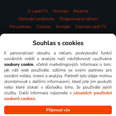
O Lepší.TV
Novinky
Recenze
Obchodní podmínky
Podporovaná zařízení
Pro partnery
Cookies
Kontakt
Darovat Lepší.TV
Videotéka
Souhlas s cookies
K personalizaci obsahu a reklam, poskytování funkcí
sociálních médií a analýze naší návštěvnosti využíváme
soubory cookie
, včetně marketingových. Informace o tom,
jak náš web používáte, sdílíme se svými partnery pro
sociální média, inzerci a analýzy. Partneři tyto údaje mohou
zkombinovat s dalšími informacemi, které jste jim poskytli
nebo které získali v důsledku toho, že používáte jejich
služby. Další informace naleznete v
zásadách používání
souborů cookies
.
Přijmout vše
Copyright © goNET s.r.o. Na tomto webu jsou zobrazovány
obrázky z pořadů TV stanic, které můžete sledovat v Lepší.TV.