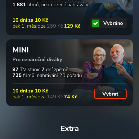
1 881
filmů
neomezené nahrávání
10 dní za
10 Kč
Vybráno
pak 1. měsíc za
259 Kč
129 Kč
MINI
Pro nenáročné diváky
97
TV stanic
7
dní zpětně
725
filmů
nahrávání 20 pořadů
10 dní za
10 Kč
Vybrat
pak 1. měsíc za
149 Kč
74 Kč
Extra