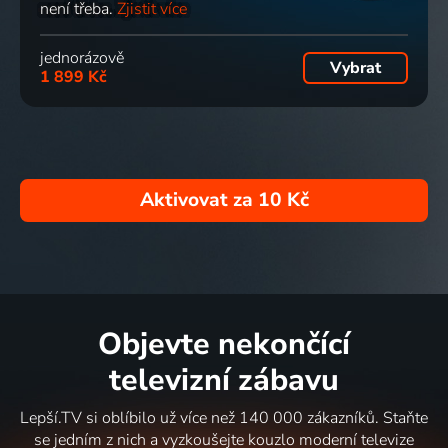
není třeba.
Zjistit více
jednorázově
Vybrat
1 899 Kč
Aktivovat za
10 Kč
Objevte nekončící
televizní zábavu
Lepší.TV si oblíbilo už více než 140 000 zákazníků. Staňte
se jedním z nich a vyzkoušejte kouzlo moderní televize