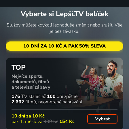
Vyberte si Lepší.TV balíček
Služby můžete kdykoli jednoduše změnit nebo zrušit. Vše
je bez závazku.
10 DNÍ ZA 10 KČ A PAK 50% SLEVA
TOP
Nejvíce sportu,
dokumentů, filmů
a televizní zábavy
176
TV stanic
až
100
dní zpětně
2 662
filmů
neomezené nahrávání
10 dní za
10 Kč
Vybrat
pak 1. měsíc za
309 Kč
154 Kč