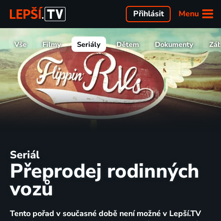
Menu
Přihlásit
Vše
Filmy
Seriály
Dětem
Dokumenty
Zá
Seriál
Přeprodej rodinných
vozů
Tento pořad v současné době není možné v Lepší.TV