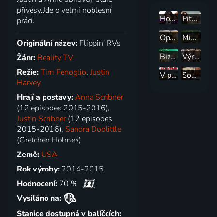
přívěsy.Jde o velmi noblesní
House Rules - Pravidla renovace
Pitbulové a propuštění trestanci
práci.
Opravou ke kráse: Přívětivý hostinec
Miniaturní luxus
Originální název:
Flippin' RVs
Bizarní jídla: Lahodné destinace
Výrobci načerno páleného alkoholu: Obchod s whisky
Žánr:
Reality TV
Režie:
Tim Fenoglio
,
Justin
V pěkné bryndě
Souboj starožitníků
Harvey
Hrají a postavy:
Anna Scribner
(12 episodes 2015-2016),
Justin Scribner
(12 episodes
2015-2016),
Sandra Doolittle
(Gretchen Holmes)
Země:
USA
Rok výroby:
2014-2015
Hodnocení:
70 %
Vysíláno na:
Stanice dostupná v balíčcích: