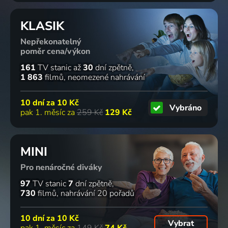
KLASIK
Nepřekonatelný
poměr cena/výkon
161
TV stanic
až
30
dní zpětně
1 863
filmů
neomezené nahrávání
10 dní za
10 Kč
Vybráno
pak 1. měsíc za
259 Kč
129 Kč
MINI
Pro nenáročné diváky
97
TV stanic
7
dní zpětně
730
filmů
nahrávání 20 pořadů
10 dní za
10 Kč
Vybrat