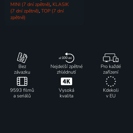
MINI (7 dní zpětně)
,
KLASIK
(7 dní zpětně)
,
TOP (7 dní
zpětně)
Bez
Nejdelší zpětné
Pro každé
závazku
zhlédnutí
zařízení
9593 filmů
Vysoká
Kdekoli
a seriálů
kvalita
v EU