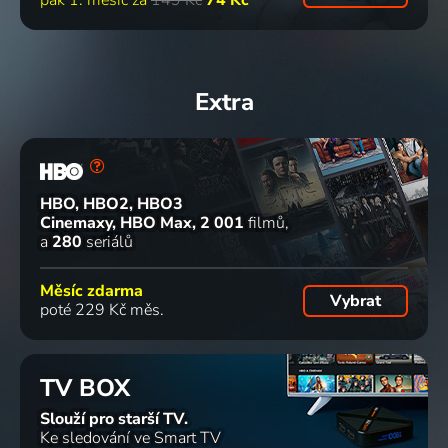
pak 1. měsíc za
149 Kč
74 Kč
Extra
HBO, HBO2, HBO3
Cinemaxy, HBO Max
2 001
filmů
a
280
seriálů
Měsíc zdarma
Vybrat
poté 229 Kč měs.
TV BOX
Slouží pro starší TV.
Ke sledování ve Smart TV