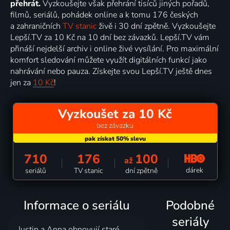
přehrát.
Vyzkoušejte však přehrání tisíců jiných pořadů,
filmů, seriálů, pohádek online a k tomu 176 českých
a zahraničních
TV stanic
živě i 30 dní zpětně. Vyzkoušejte
Lepší.TV za 10 Kč na 10 dní bez závazků. Lepší.TV vám
přináší nejdelší archiv i online živé vysílání. Pro maximální
komfort sledování můžete využít digitálních funkcí jako
nahrávání nebo pauza. Získejte svou Lepší.TV ještě dnes
jen za
10 Kč
!
Vyzkoušet za 10 Kč
bez závazku
710
176
100
až
dárek
seriálů
TV stanic
dní zpětně
Informace o seriálu
Podobné
seriály
Justin a Anna obnovují staré